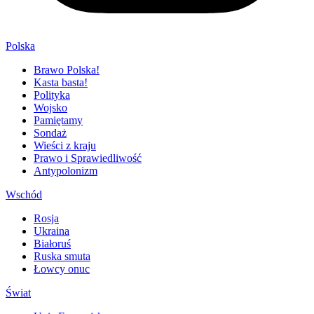
Polska
Brawo Polska!
Kasta basta!
Polityka
Wojsko
Pamiętamy
Sondaż
Wieści z kraju
Prawo i Sprawiedliwość
Antypolonizm
Wschód
Rosja
Ukraina
Białoruś
Ruska smuta
Łowcy onuc
Świat