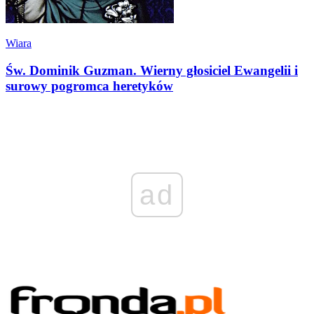
Wiara
Św. Dominik Guzman. Wierny głosiciel Ewangelii i
surowy pogromca heretyków
ad