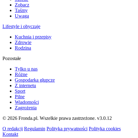
Zobacz
Taśmy
Uwaga
Lifestyle i obyczaje
Kuchnia i przepisy
Zdrowie
Rodzina
Pozostałe
Tylko u nas
Różne
Gospodarka głupcze
Z internetu
Sport
Pilne
Wiadomości
Zagrożenia
© 2026 Fronda.pl. Wszelkie prawa zastrzeżone.
v3.0.12
O redakcji
Regulamin
Polityka prywatności
Polityka cookies
Kontakt