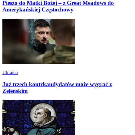
Pieszo do Matki Bożej – z Great Meadows do
Amerykańskiej Częstochowy
Ukraina
Już trzech kontrkandydatów może wygrać z
Zełenskim