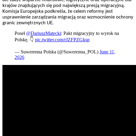
krajów znajdujących się pod największą presją migracyjną.
Komisja Europejska podkreśla, że celem reformy jest
usprawnienie zarządzania migracją oraz wzmocnienie ochrony
granic zewnętrznych UE.
Poseł
@DariuszMatecki
: Pakt migracyjny to wyrok na
Polskę. 👇
pic.twitter.com/rJZFPZGksp
— Suwerenna Polska (@Suwerenna_POL)
June 11,
2026