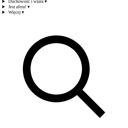
Duchowość i wiara
▾
Jest afera!
▾
Więcej
▾