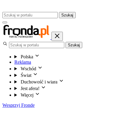
Szukaj
Szukaj
Polska
Reklama
Wschód
Świat
Duchowość i wiara
Jest afera!
Więcej
Wesprzyj Frondę