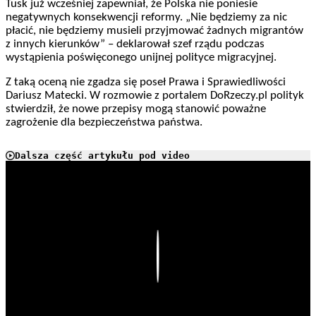
Tusk już wcześniej zapewniał, że Polska nie poniesie
negatywnych konsekwencji reformy. „Nie będziemy za nic
płacić, nie będziemy musieli przyjmować żadnych migrantów
z innych kierunków” – deklarował szef rządu podczas
wystąpienia poświęconego unijnej polityce migracyjnej.
Z taką oceną nie zgadza się poseł Prawa i Sprawiedliwości
Dariusz Matecki. W rozmowie z portalem DoRzeczy.pl polityk
stwierdził, że nowe przepisy mogą stanowić poważne
zagrożenie dla bezpieczeństwa państwa.
Dalsza część artykułu pod video
Play