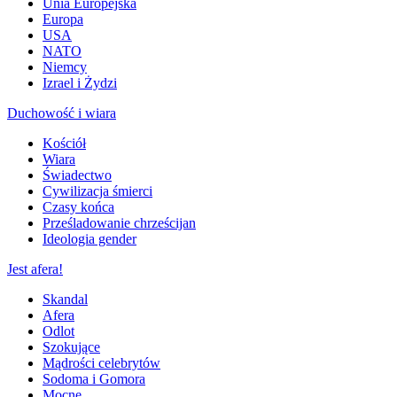
Unia Europejska
Europa
USA
NATO
Niemcy
Izrael i Żydzi
Duchowość i wiara
Kościół
Wiara
Świadectwo
Cywilizacja śmierci
Czasy końca
Prześladowanie chrześcijan
Ideologia gender
Jest afera!
Skandal
Afera
Odlot
Szokujące
Mądrości celebrytów
Sodoma i Gomora
Mocne