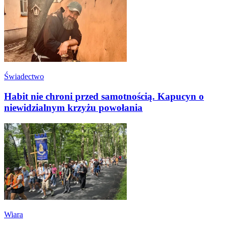
Świadectwo
Habit nie chroni przed samotnością. Kapucyn o
niewidzialnym krzyżu powołania
Wiara