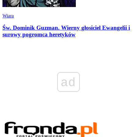
Wiara
Św. Dominik Guzman. Wierny głosiciel Ewangelii i
surowy pogromca heretyków
ad