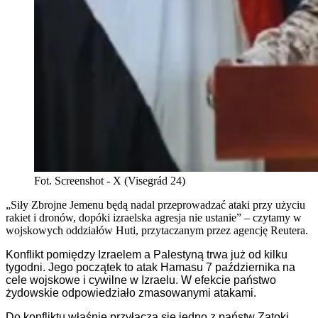
Fot. Screenshot - X (Visegrád 24)
„Siły Zbrojne Jemenu będą nadal przeprowadzać ataki przy użyciu
rakiet i dronów, dopóki izraelska agresja nie ustanie” – czytamy w
wojskowych oddziałów Huti, przytaczanym przez agencję Reutera.
Konflikt pomiędzy Izraelem a Palestyną trwa już od kilku
tygodni. Jego początek to atak Hamasu 7 października na
cele wojskowe i cywilne w Izraelu. W efekcie państwo
żydowskie odpowiedziało zmasowanymi atakami.
Do konfliktu właśnie przyłącza się jedno z państw Zatoki