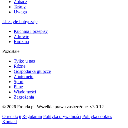
Zobacz
Taśmy
Uwaga
Lifestyle i obyczaje
Kuchnia i przepisy
Zdrowie
Rodzina
Pozostałe
Tylko u nas
Różne
Gospodarka głupcze
Z internetu
Sport
Pilne
Wiadomości
Zagrożenia
© 2026 Fronda.pl. Wszelkie prawa zastrzeżone.
v3.0.12
O redakcji
Regulamin
Polityka prywatności
Polityka cookies
Kontakt