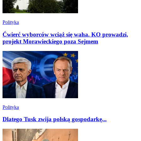
Polityka
Ćwierć wyborców wciąż się waha. KO prowadzi,
projekt Morawieckiego poza Sejmem
Polityka
Dlatego Tusk zwija polską gospodarkę...