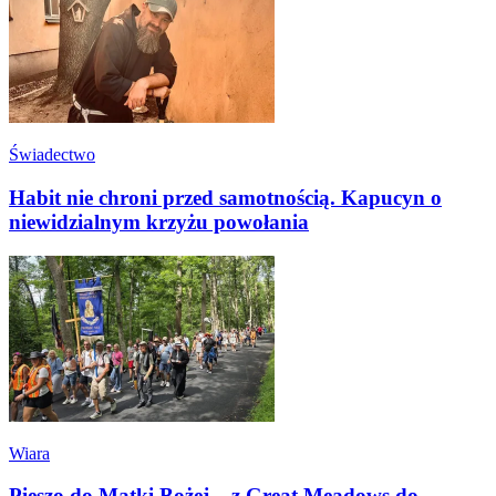
Świadectwo
Habit nie chroni przed samotnością. Kapucyn o
niewidzialnym krzyżu powołania
Wiara
Pieszo do Matki Bożej – z Great Meadows do