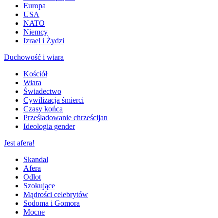
Europa
USA
NATO
Niemcy
Izrael i Żydzi
Duchowość i wiara
Kościół
Wiara
Świadectwo
Cywilizacja śmierci
Czasy końca
Prześladowanie chrześcijan
Ideologia gender
Jest afera!
Skandal
Afera
Odlot
Szokujące
Mądrości celebrytów
Sodoma i Gomora
Mocne