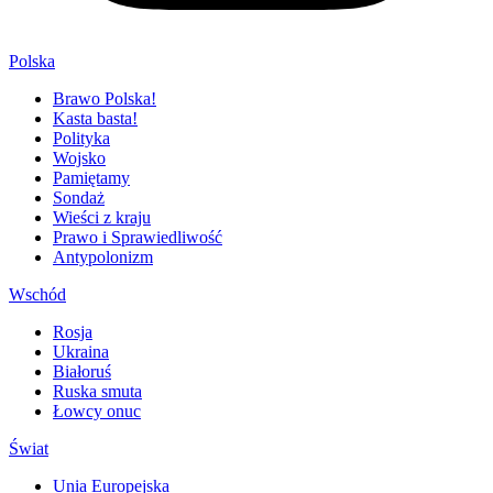
Polska
Brawo Polska!
Kasta basta!
Polityka
Wojsko
Pamiętamy
Sondaż
Wieści z kraju
Prawo i Sprawiedliwość
Antypolonizm
Wschód
Rosja
Ukraina
Białoruś
Ruska smuta
Łowcy onuc
Świat
Unia Europejska