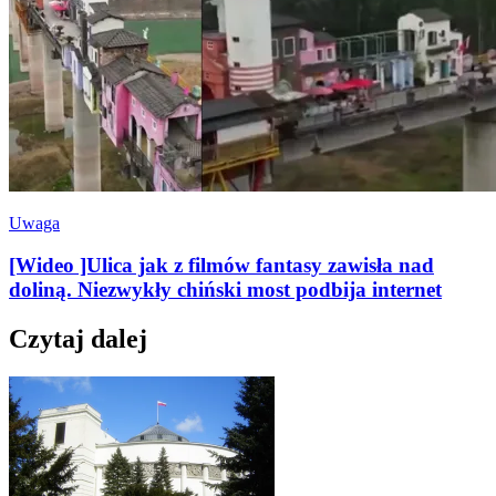
Uwaga
[Wideo ]Ulica jak z filmów fantasy zawisła nad
doliną. Niezwykły chiński most podbija internet
Czytaj dalej