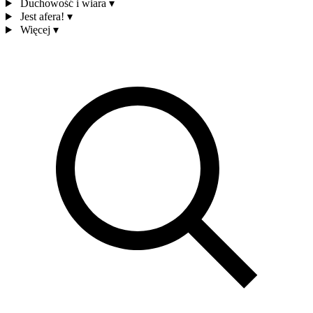
Duchowość i wiara
▾
Jest afera!
▾
Więcej
▾