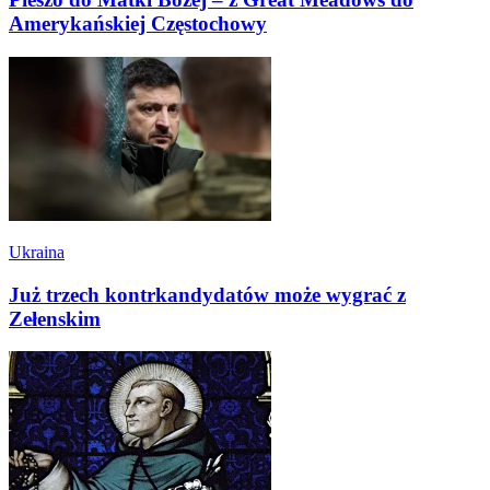
Amerykańskiej Częstochowy
Ukraina
Już trzech kontrkandydatów może wygrać z
Zełenskim