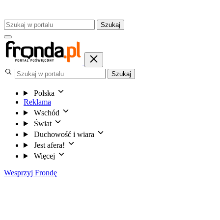
Szukaj
Szukaj
Polska
Reklama
Wschód
Świat
Duchowość i wiara
Jest afera!
Więcej
Wesprzyj Frondę