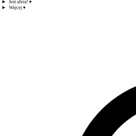
Jest afera!
▾
Więcej
▾