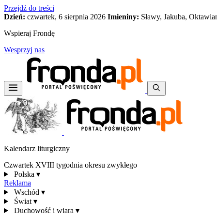
Przejdź do treści
Dzień:
czwartek, 6 sierpnia 2026
Imieniny:
Sławy, Jakuba, Oktawia
Wspieraj Frondę
Wesprzyj nas
Kalendarz liturgiczny
Czwartek XVIII tygodnia okresu zwykłego
Polska
▾
Reklama
Wschód
▾
Świat
▾
Duchowość i wiara
▾