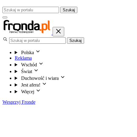
Szukaj
Szukaj
Polska
Reklama
Wschód
Świat
Duchowość i wiara
Jest afera!
Więcej
Wesprzyj Frondę