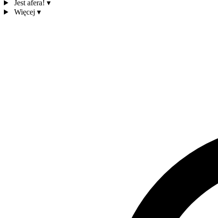
Jest afera!
▾
Więcej
▾