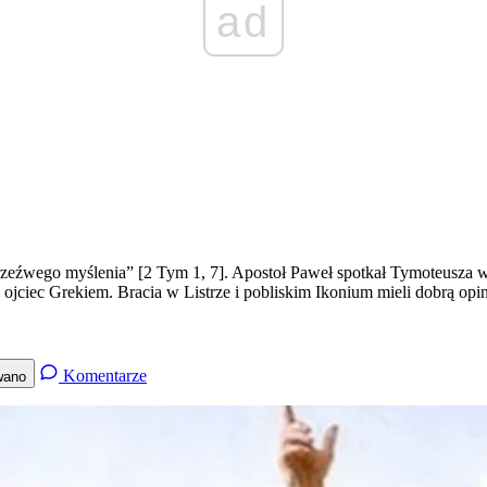
ad
rzeźwego myślenia” [2 Tym 1, 7]. Apostoł Paweł spotkał Tymoteusza w
ojciec Grekiem. Bracia w Listrze i pobliskim Ikonium mieli dobrą op
Komentarze
wano