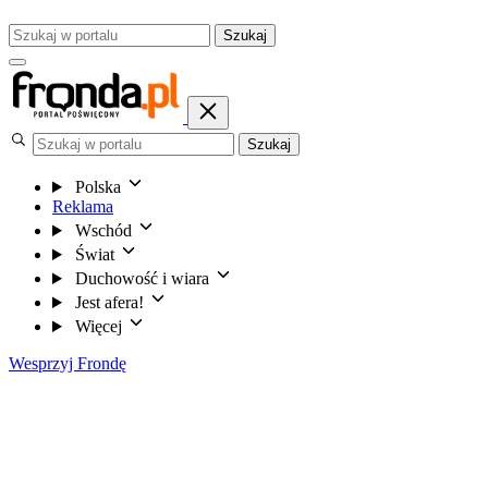
Szukaj
Szukaj
Polska
Reklama
Wschód
Świat
Duchowość i wiara
Jest afera!
Więcej
Wesprzyj Frondę