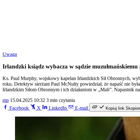
Uwaga
Irlandzki ksiądz wybacza w sądzie muzułmańskiemu n
Ks. Paul Murphy, wojskowy kapelan Irlandzkich Sił Obronnych, wyba
roku. Detektyw sierżant Paul McNulty powiedział, że napaść nie był
Irlandzkim Siłom Obronnym i ich działaniom w „Mali”. Napastnik na
mp
15.04.2025 10:32
3 min czytania
Facebook
X
LinkedIn
E-mail
Kopiuj link
Skopio