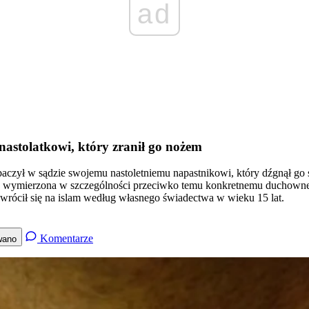
ad
astolatkowi, który zranił go nożem
czył w sądzie swojemu nastoletniemu napastnikowi, który dźgnął go s
a wymierzona w szczególności przeciwko temu konkretnemu duchownemu.
wrócił się na islam według własnego świadectwa w wieku 15 lat.
Komentarze
wano