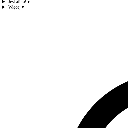
Jest afera!
▾
Więcej
▾