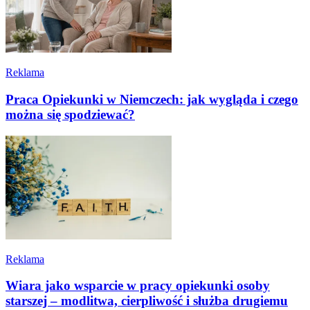
Reklama
Praca Opiekunki w Niemczech: jak wygląda i czego
można się spodziewać?
Reklama
Wiara jako wsparcie w pracy opiekunki osoby
starszej – modlitwa, cierpliwość i służba drugiemu