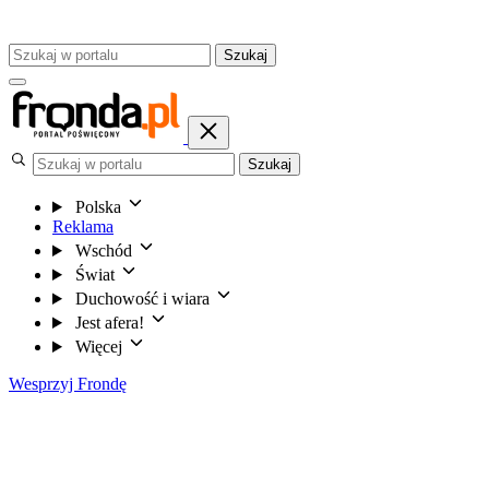
Szukaj
Szukaj
Polska
Reklama
Wschód
Świat
Duchowość i wiara
Jest afera!
Więcej
Wesprzyj Frondę