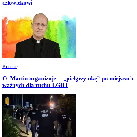
człowiekowi
Kościół
O. Martin organizuje… „pielgrzymkę” po miejscach
ważnych dla ruchu LGBT