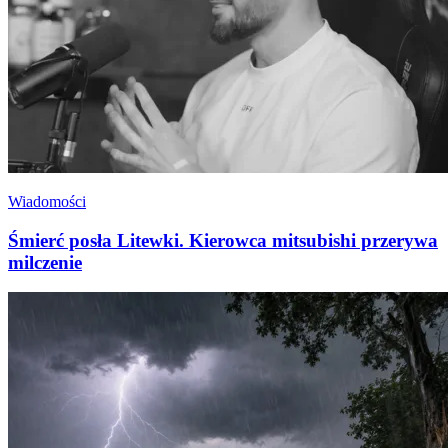
Wiadomości
Śmierć posła Litewki. Kierowca mitsubishi przerywa
milczenie