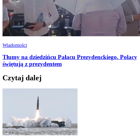
Wiadomości
Tłumy na dziedzińcu Pałacu Prezydenckiego. Polacy
świętują z prezydentem
Czytaj dalej