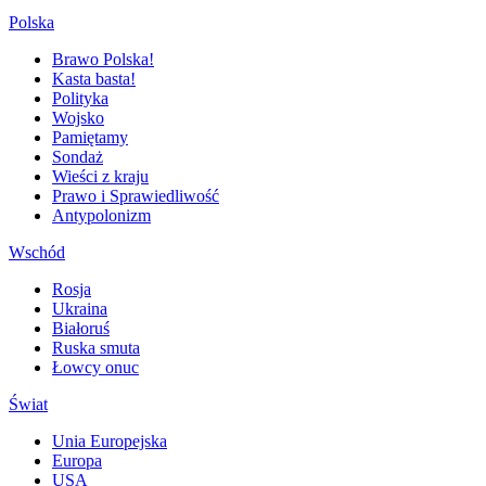
Polska
Brawo Polska!
Kasta basta!
Polityka
Wojsko
Pamiętamy
Sondaż
Wieści z kraju
Prawo i Sprawiedliwość
Antypolonizm
Wschód
Rosja
Ukraina
Białoruś
Ruska smuta
Łowcy onuc
Świat
Unia Europejska
Europa
USA