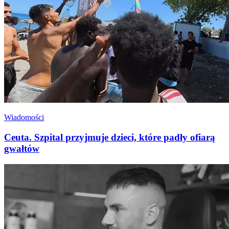
Wiadomości
Ceuta. Szpital przyjmuje dzieci, które padły ofiarą
gwałtów