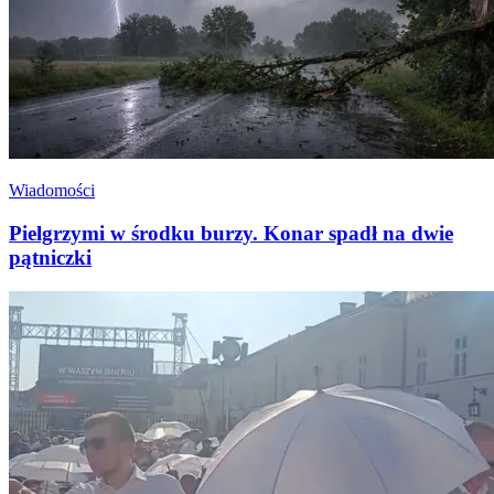
Wiadomości
Pielgrzymi w środku burzy. Konar spadł na dwie
pątniczki