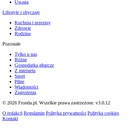
Uwaga
Lifestyle i obyczaje
Kuchnia i przepisy
Zdrowie
Rodzina
Pozostałe
Tylko u nas
Różne
Gospodarka głupcze
Z internetu
Sport
Pilne
Wiadomości
Zagrożenia
© 2026 Fronda.pl. Wszelkie prawa zastrzeżone.
v3.0.12
O redakcji
Regulamin
Polityka prywatności
Polityka cookies
Kontakt