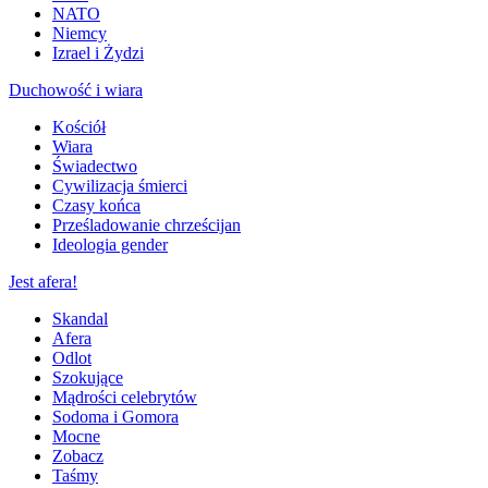
NATO
Niemcy
Izrael i Żydzi
Duchowość i wiara
Kościół
Wiara
Świadectwo
Cywilizacja śmierci
Czasy końca
Prześladowanie chrześcijan
Ideologia gender
Jest afera!
Skandal
Afera
Odlot
Szokujące
Mądrości celebrytów
Sodoma i Gomora
Mocne
Zobacz
Taśmy