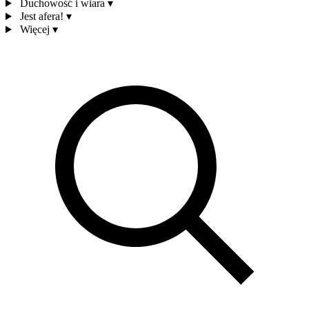
Duchowość i wiara
▾
Jest afera!
▾
Więcej
▾