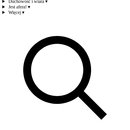
Duchowość i wiara
▾
Jest afera!
▾
Więcej
▾