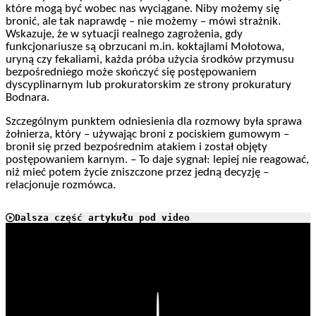
które mogą być wobec nas wyciągane. Niby możemy się
bronić, ale tak naprawdę – nie możemy – mówi strażnik.
Wskazuje, że w sytuacji realnego zagrożenia, gdy
funkcjonariusze są obrzucani m.in. koktajlami Mołotowa,
uryną czy fekaliami, każda próba użycia środków przymusu
bezpośredniego może skończyć się postępowaniem
dyscyplinarnym lub prokuratorskim ze strony prokuratury
Bodnara.
Szczególnym punktem odniesienia dla rozmowy była sprawa
żołnierza, który – używając broni z pociskiem gumowym –
bronił się przed bezpośrednim atakiem i został objęty
postępowaniem karnym. – To daje sygnał: lepiej nie reagować,
niż mieć potem życie zniszczone przez jedną decyzję –
relacjonuje rozmówca.
Dalsza część artykułu pod video