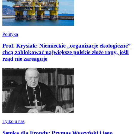
Polityka
Prof. Krysiak: Niemieckie „organizacje ekologiczne”
chcą zablokować największe polskie złoże ropy, jeśli
rząd nie zareaguje
Tylko u nas
Semka dla Frondy: Prymas Wyszyński i jego