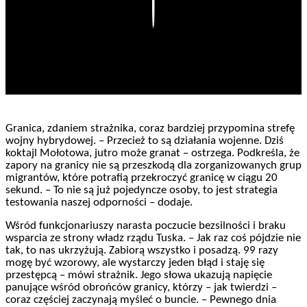
Play
Granica, zdaniem strażnika, coraz bardziej przypomina strefę
wojny hybrydowej. – Przecież to są działania wojenne. Dziś
koktajl Mołotowa, jutro może granat – ostrzega. Podkreśla, że
zapory na granicy nie są przeszkodą dla zorganizowanych grup
migrantów, które potrafią przekroczyć granicę w ciągu 20
sekund. – To nie są już pojedyncze osoby, to jest strategia
testowania naszej odporności – dodaje.
Wśród funkcjonariuszy narasta poczucie bezsilności i braku
wsparcia ze strony władz rządu Tuska. – Jak raz coś pójdzie nie
tak, to nas ukrzyżują. Zabiorą wszystko i posadzą. 99 razy
mogę być wzorowy, ale wystarczy jeden błąd i staję się
przestępcą – mówi strażnik. Jego słowa ukazują napięcie
panujące wśród obrońców granicy, którzy – jak twierdzi –
coraz częściej zaczynają myśleć o buncie. – Pewnego dnia