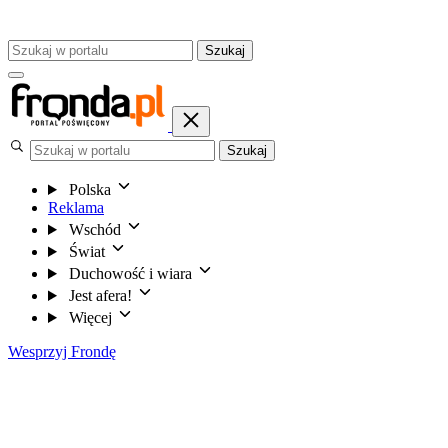
Szukaj
Szukaj
Polska
Reklama
Wschód
Świat
Duchowość i wiara
Jest afera!
Więcej
Wesprzyj Frondę