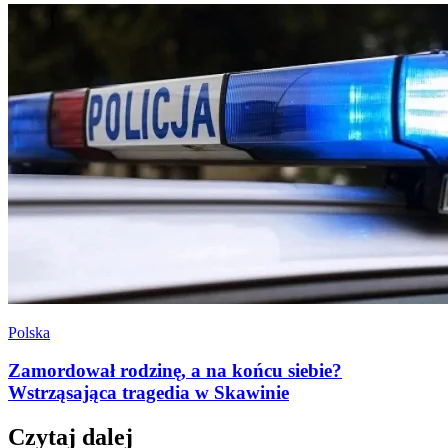
Polska
Zamordował rodzinę, a na końcu siebie?
Wstrząsająca tragedia w Skawinie
Czytaj dalej