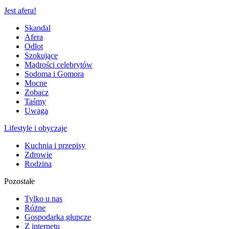
Jest afera!
Skandal
Afera
Odlot
Szokujące
Mądrości celebrytów
Sodoma i Gomora
Mocne
Zobacz
Taśmy
Uwaga
Lifestyle i obyczaje
Kuchnia i przepisy
Zdrowie
Rodzina
Pozostałe
Tylko u nas
Różne
Gospodarka głupcze
Z internetu