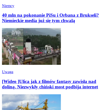
Niemcy
40 mln na pokonanie PiSu i Orbana z Brukseli?
Niemieckie media już się tym chwalą
Uwaga
[Wideo ]Ulica jak z filmów fantasy zawisła nad
doliną. Niezwykły chiński most podbija internet