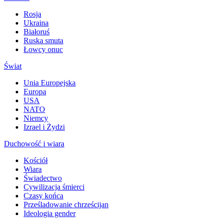
Rosja
Ukraina
Białoruś
Ruska smuta
Łowcy onuc
Świat
Unia Europejska
Europa
USA
NATO
Niemcy
Izrael i Żydzi
Duchowość i wiara
Kościół
Wiara
Świadectwo
Cywilizacja śmierci
Czasy końca
Prześladowanie chrześcijan
Ideologia gender