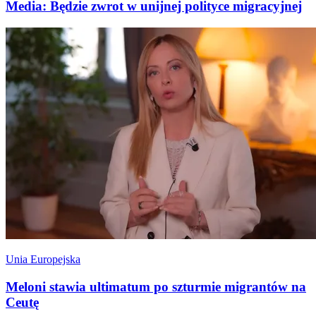
Media: Będzie zwrot w unijnej polityce migracyjnej
Unia Europejska
Meloni stawia ultimatum po szturmie migrantów na
Ceutę