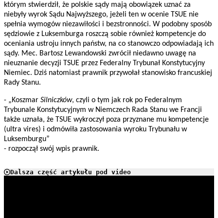
którym stwierdził, że polskie sądy mają obowiązek uznać za
niebyły wyrok Sądu Najwyższego, jeżeli ten w ocenie TSUE nie
spełnia wymogów niezawiłości i bezstronności. W podobny sposób
sędziowie z Luksemburga roszczą sobie również kompetencje do
oceniania ustroju innych państw, na co stanowczo odpowiadają ich
sądy. Mec. Bartosz Lewandowski zwrócił niedawno uwagę na
nieuznanie decyzji TSUE przez Federalny Trybunał Konstytucyjny
Niemiec. Dziś natomiast prawnik przywołał stanowisko francuskiej
Rady Stanu.
- „Koszmar
Silniczków
, czyli o tym jak rok po Federalnym
Trybunale Konstytucyjnym w Niemczech Rada Stanu we Francji
także uznała, że TSUE wykroczył poza przyznane mu kompetencje
(ultra vires) i odmówiła zastosowania wyroku Trybunału w
Luksemburgu”
- rozpoczął swój wpis prawnik.
Dalsza część artykułu pod video