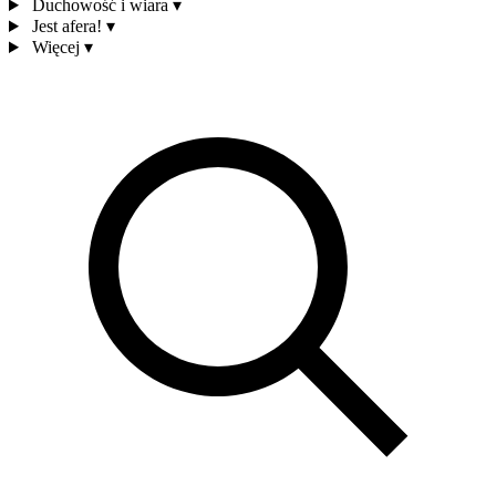
Duchowość i wiara
▾
Jest afera!
▾
Więcej
▾