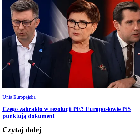
Unia Europejska
Czego zabrakło w rezolucji PE? Europosłowie PiS
punktują dokument
Czytaj dalej