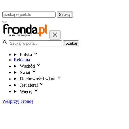
Szukaj
Szukaj
Polska
Reklama
Wschód
Świat
Duchowość i wiara
Jest afera!
Więcej
Wesprzyj Frondę