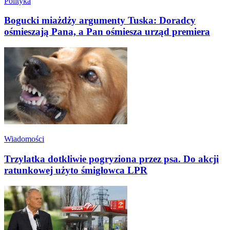
Polityka
Bogucki miażdży argumenty Tuska: Doradcy
ośmieszają Pana, a Pan ośmiesza urząd premiera
Wiadomości
Trzylatka dotkliwie pogryziona przez psa. Do akcji
ratunkowej użyto śmigłowca LPR