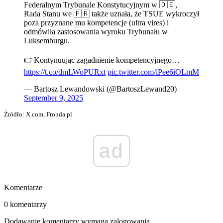
Federalnym Trybunale Konstytucyjnym w 🇩🇪,
Rada Stanu we 🇫🇷 także uznała, że TSUE wykroczył
poza przyznane mu kompetencje (ultra vires) i
odmówiła zastosowania wyroku Trybunału w
Luksemburgu.
👉Kontynuując zagadnienie kompetencyjnego…
https://t.co/dmLWoPURxt
pic.twitter.com/iPee6iOLmM
— Bartosz Lewandowski (@BartoszLewand20)
September 9, 2025
Źródło: X.com, Fronda.pl
ad
Komentarze
0 komentarzy
Dodawanie komentarzy wymaga zalogowania.