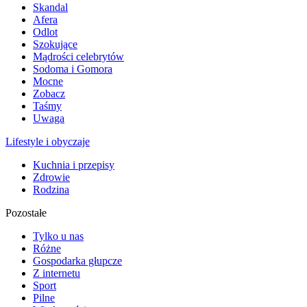
Skandal
Afera
Odlot
Szokujące
Mądrości celebrytów
Sodoma i Gomora
Mocne
Zobacz
Taśmy
Uwaga
Lifestyle i obyczaje
Kuchnia i przepisy
Zdrowie
Rodzina
Pozostałe
Tylko u nas
Różne
Gospodarka głupcze
Z internetu
Sport
Pilne