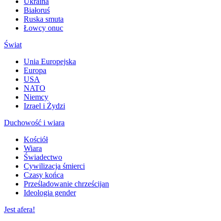
Ukraina
Białoruś
Ruska smuta
Łowcy onuc
Świat
Unia Europejska
Europa
USA
NATO
Niemcy
Izrael i Żydzi
Duchowość i wiara
Kościół
Wiara
Świadectwo
Cywilizacja śmierci
Czasy końca
Prześladowanie chrześcijan
Ideologia gender
Jest afera!