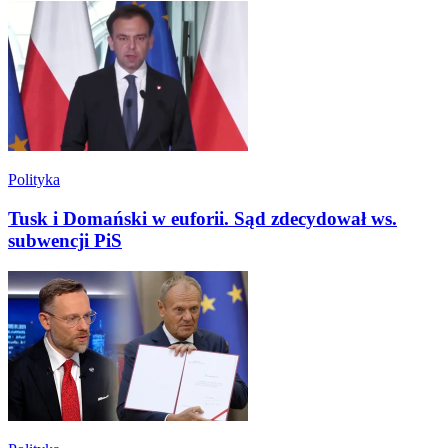
Polityka
Tusk i Domański w euforii. Sąd zdecydował ws.
subwencji PiS