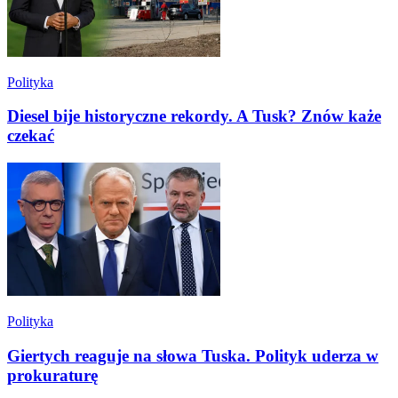
Polityka
Diesel bije historyczne rekordy. A Tusk? Znów każe
czekać
Polityka
Giertych reaguje na słowa Tuska. Polityk uderza w
prokuraturę