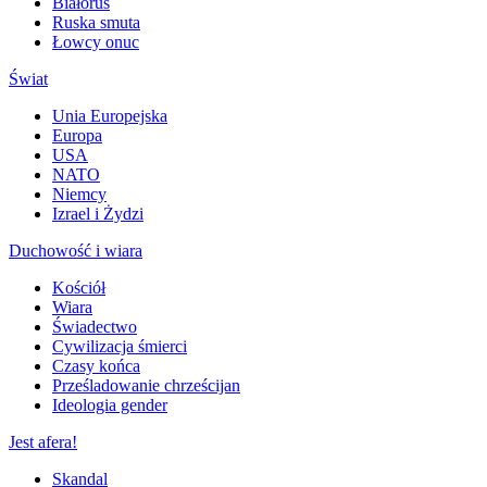
Białoruś
Ruska smuta
Łowcy onuc
Świat
Unia Europejska
Europa
USA
NATO
Niemcy
Izrael i Żydzi
Duchowość i wiara
Kościół
Wiara
Świadectwo
Cywilizacja śmierci
Czasy końca
Prześladowanie chrześcijan
Ideologia gender
Jest afera!
Skandal