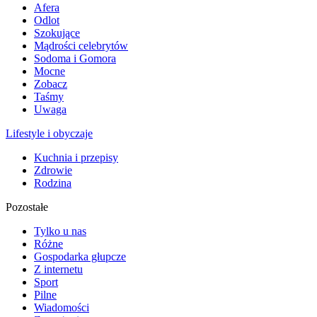
Afera
Odlot
Szokujące
Mądrości celebrytów
Sodoma i Gomora
Mocne
Zobacz
Taśmy
Uwaga
Lifestyle i obyczaje
Kuchnia i przepisy
Zdrowie
Rodzina
Pozostałe
Tylko u nas
Różne
Gospodarka głupcze
Z internetu
Sport
Pilne
Wiadomości