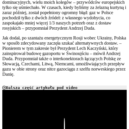
dominacyjnych, wielu moich kolegów – przywódców europejskich
tylko się uśmiechało. W czasach, kiedy byliśmy za żelazną kurtyną i
zaraz później, został popełniony ogromny błąd: gaz w Polsce
pochodził tylko z dwóch źródeł: z własnego wydobycia, co
zaspokajało mniej więcej 1/3 naszych potrzeb oraz z dostaw
rosyjskich – przypomniał Prezydent Andrzej Duda.
Jak dodał, po szantażu energetycznym Rosji wobec Ukrainy, Polska
w sposób zdecydowany zaczęła szukać alternatywnych dostaw. –
Pionierem w tym zakresie był Prezydent Lech Kaczyński, który
zainspirował budowę gazoportu w Świnoujściu – mówił Andrzej
Duda. Przypomniał także o interkonektorach łączących Polskę ze
Słowacją, Czechami, Litwą, Niemcami, umożliwiających przepływ
gazu w obie strony oraz nitce gazociągu z szelfu norweskiego przez
Danię.
Dalsza część artykułu pod video