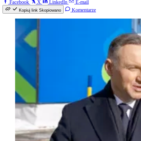
Facebook
X
LinkedIn
E-mail
Komentarze
Kopiuj link
Skopiowano