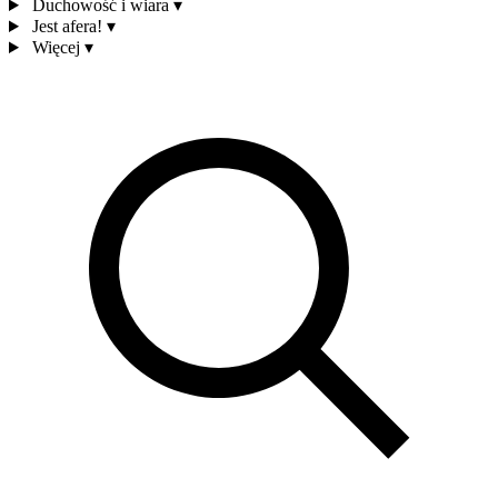
Duchowość i wiara
▾
Jest afera!
▾
Więcej
▾