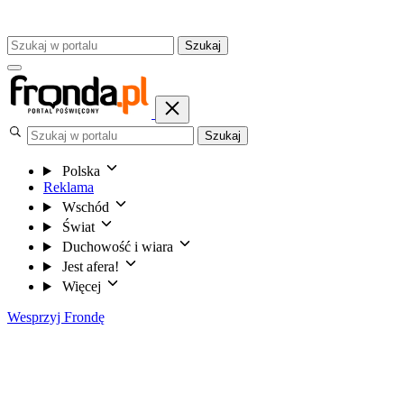
Szukaj
Szukaj
Polska
Reklama
Wschód
Świat
Duchowość i wiara
Jest afera!
Więcej
Wesprzyj Frondę