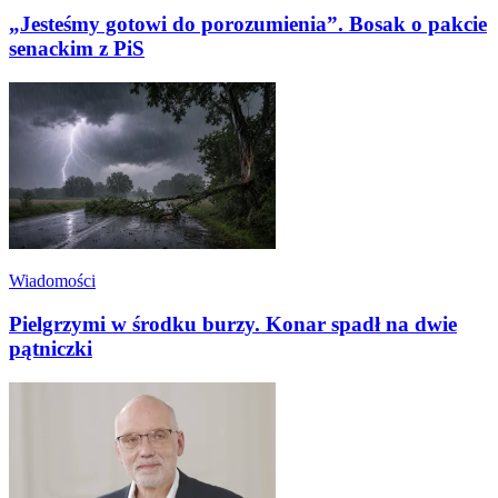
„Jesteśmy gotowi do porozumienia”. Bosak o pakcie
senackim z PiS
Wiadomości
Pielgrzymi w środku burzy. Konar spadł na dwie
pątniczki