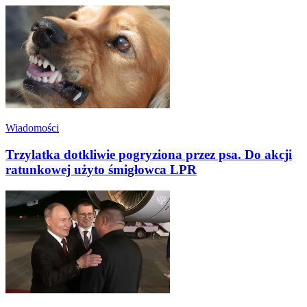
Wiadomości
Trzylatka dotkliwie pogryziona przez psa. Do akcji
ratunkowej użyto śmigłowca LPR