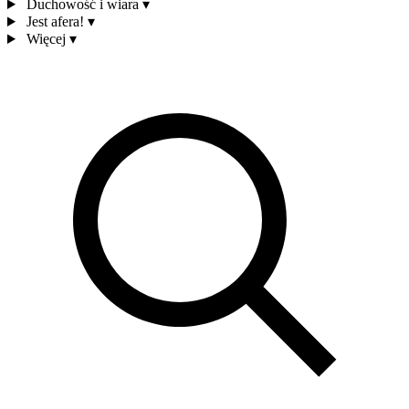
Duchowość i wiara
▾
Jest afera!
▾
Więcej
▾