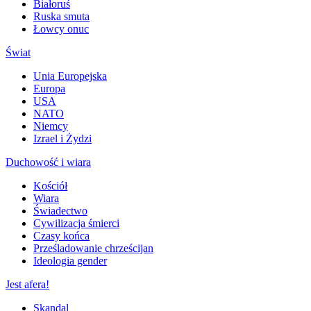
Białoruś
Ruska smuta
Łowcy onuc
Świat
Unia Europejska
Europa
USA
NATO
Niemcy
Izrael i Żydzi
Duchowość i wiara
Kościół
Wiara
Świadectwo
Cywilizacja śmierci
Czasy końca
Prześladowanie chrześcijan
Ideologia gender
Jest afera!
Skandal