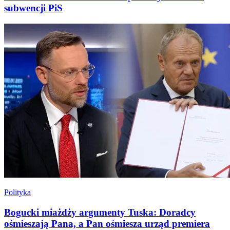
subwencji PiS
Polityka
Bogucki miażdży argumenty Tuska: Doradcy
ośmieszają Pana, a Pan ośmiesza urząd premiera