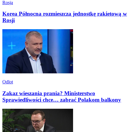
Rosja
Korea Północna rozmieszcza jednostkę rakietową w
Rosji
Odlot
Zakaz wieszania prania? Ministerstwo
Sprawiedliwości chce… zabrać Polakom balkony