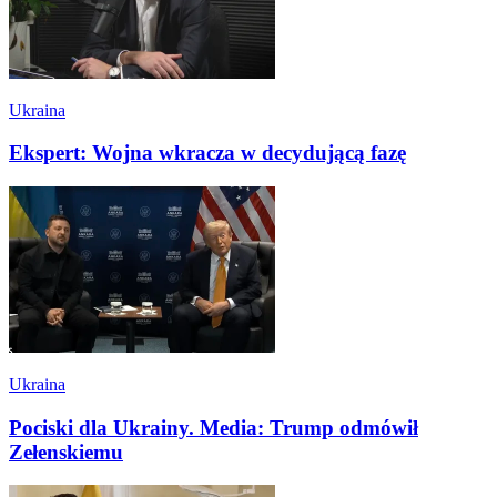
Ukraina
Ekspert: Wojna wkracza w decydującą fazę
Ukraina
Pociski dla Ukrainy. Media: Trump odmówił
Zełenskiemu