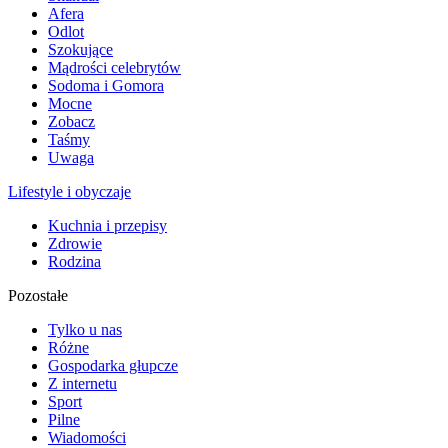
Afera
Odlot
Szokujące
Mądrości celebrytów
Sodoma i Gomora
Mocne
Zobacz
Taśmy
Uwaga
Lifestyle i obyczaje
Kuchnia i przepisy
Zdrowie
Rodzina
Pozostałe
Tylko u nas
Różne
Gospodarka głupcze
Z internetu
Sport
Pilne
Wiadomości