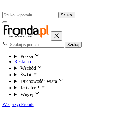
Szukaj
Szukaj
Polska
Reklama
Wschód
Świat
Duchowość i wiara
Jest afera!
Więcej
Wesprzyj Frondę