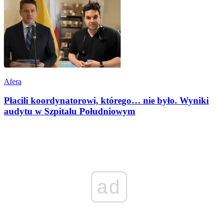
Afera
Płacili koordynatorowi, którego… nie było. Wyniki
audytu w Szpitalu Południowym
ad