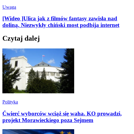
Uwaga
[Wideo ]Ulica jak z filmów fantasy zawisła nad
doliną. Niezwykły chiński most podbija internet
Czytaj dalej
Polityka
Ćwierć wyborców wciąż się waha. KO prowadzi,
projekt Morawieckiego poza Sejmem