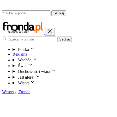
Szukaj
Szukaj
Polska
Reklama
Wschód
Świat
Duchowość i wiara
Jest afera!
Więcej
Wesprzyj Frondę