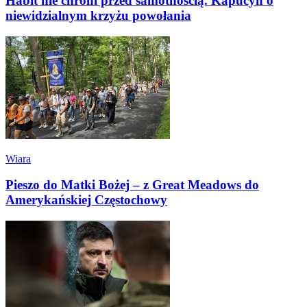
Habit nie chroni przed samotnością. Kapucyn o
niewidzialnym krzyżu powołania
Wiara
Pieszo do Matki Bożej – z Great Meadows do
Amerykańskiej Częstochowy