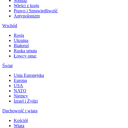
Sondaż
Wieści z kraju
Prawo i Sprawiedliwość
Antypolonizm
Wschód
Rosja
Ukraina
Białoruś
Ruska smuta
Łowcy onuc
Świat
Unia Europejska
Europa
USA
NATO
Niemcy
Izrael i Żydzi
Duchowość i wiara
Kościół
Wiara