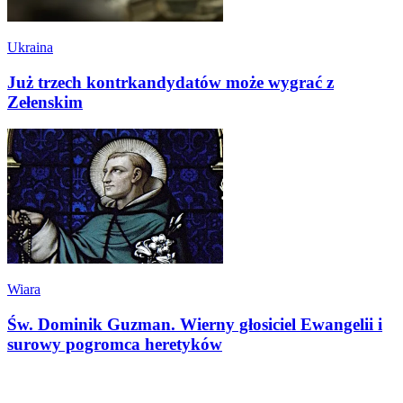
Ukraina
Już trzech kontrkandydatów może wygrać z
Zełenskim
Wiara
Św. Dominik Guzman. Wierny głosiciel Ewangelii i
surowy pogromca heretyków