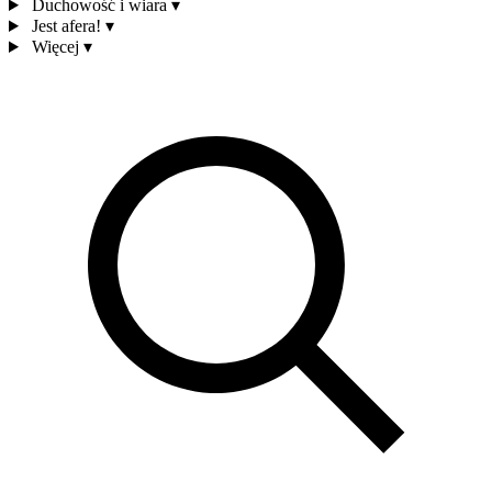
Duchowość i wiara
▾
Jest afera!
▾
Więcej
▾