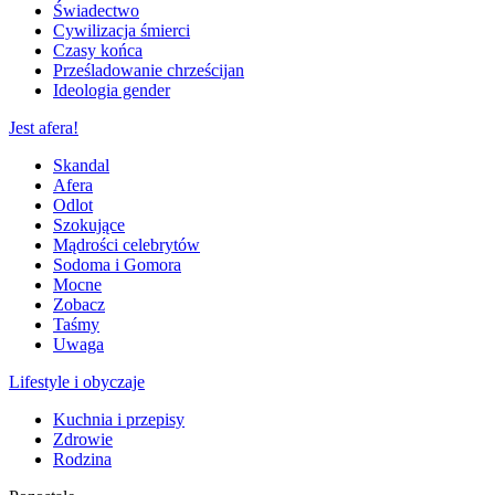
Świadectwo
Cywilizacja śmierci
Czasy końca
Prześladowanie chrześcijan
Ideologia gender
Jest afera!
Skandal
Afera
Odlot
Szokujące
Mądrości celebrytów
Sodoma i Gomora
Mocne
Zobacz
Taśmy
Uwaga
Lifestyle i obyczaje
Kuchnia i przepisy
Zdrowie
Rodzina