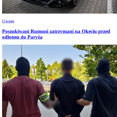
Uwaga
Poszukiwani Rumuni zatrzymani na Okęciu przed
odlotem do Paryża