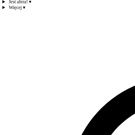
Jest afera!
▾
Więcej
▾