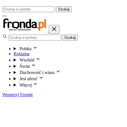
Szukaj
Szukaj
Polska
Reklama
Wschód
Świat
Duchowość i wiara
Jest afera!
Więcej
Wesprzyj Frondę