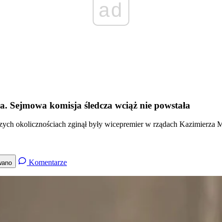
ad
ra. Sejmowa komisja śledcza wciąż nie powstała
zych okolicznościach zginął były wicepremier w rządach Kazimierza Ma
Komentarze
wano