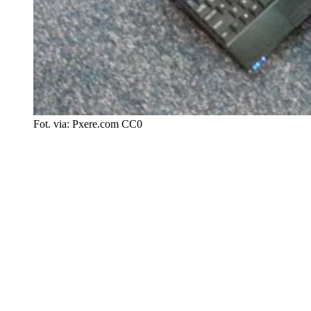
Fot. via: Pxere.com CC0