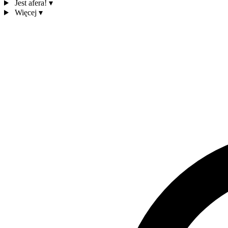
Jest afera!
▾
Więcej
▾