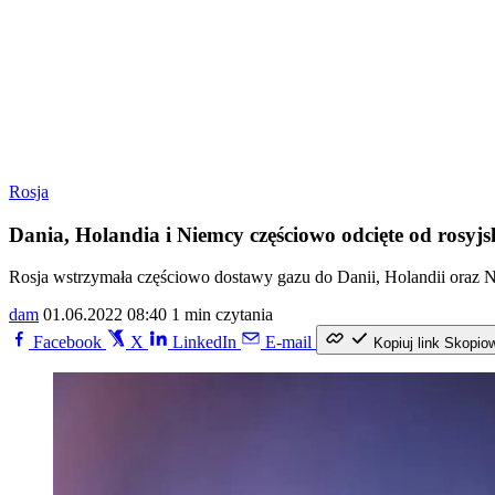
Rosja
Dania, Holandia i Niemcy częściowo odcięte od rosyjs
Rosja wstrzymała częściowo dostawy gazu do Danii, Holandii oraz Ni
dam
01.06.2022 08:40
1 min czytania
Facebook
X
LinkedIn
E-mail
Kopiuj link
Skopio