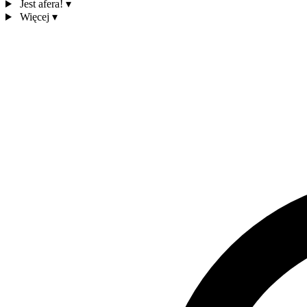
Jest afera!
▾
Więcej
▾