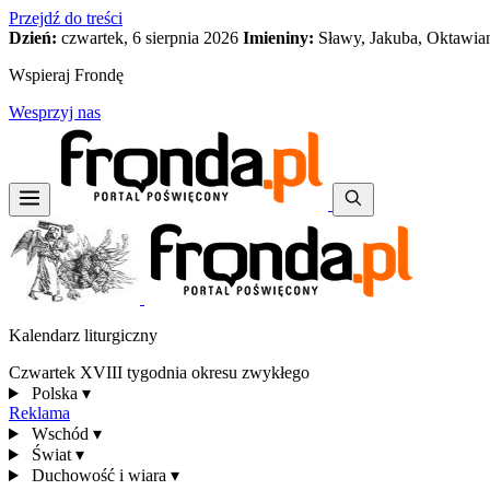
Przejdź do treści
Dzień:
czwartek, 6 sierpnia 2026
Imieniny:
Sławy, Jakuba, Oktawia
Wspieraj Frondę
Wesprzyj nas
Kalendarz liturgiczny
Czwartek XVIII tygodnia okresu zwykłego
Polska
▾
Reklama
Wschód
▾
Świat
▾
Duchowość i wiara
▾