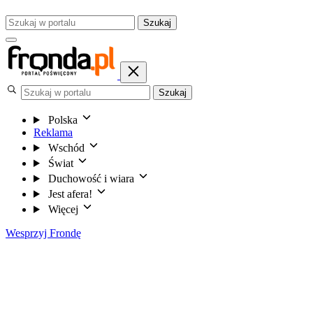
Szukaj
Szukaj
Polska
Reklama
Wschód
Świat
Duchowość i wiara
Jest afera!
Więcej
Wesprzyj Frondę