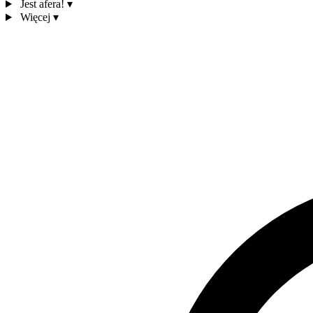
Jest afera!
▾
Więcej
▾