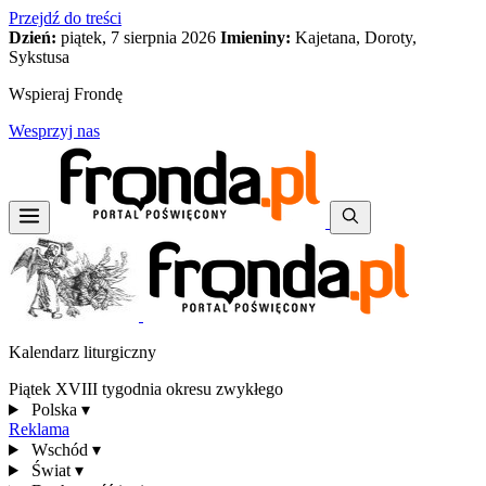
Przejdź do treści
Dzień:
piątek, 7 sierpnia 2026
Imieniny:
Kajetana, Doroty,
Sykstusa
Wspieraj Frondę
Wesprzyj nas
Kalendarz liturgiczny
Piątek XVIII tygodnia okresu zwykłego
Polska
▾
Reklama
Wschód
▾
Świat
▾