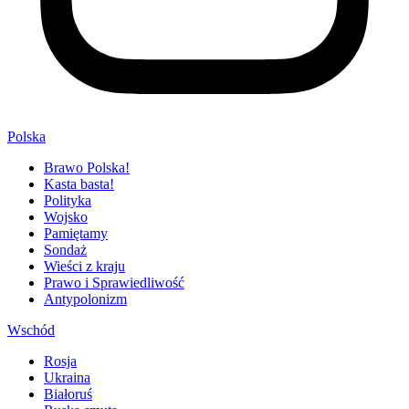
Polska
Brawo Polska!
Kasta basta!
Polityka
Wojsko
Pamiętamy
Sondaż
Wieści z kraju
Prawo i Sprawiedliwość
Antypolonizm
Wschód
Rosja
Ukraina
Białoruś