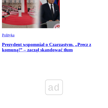
Polityka
Prezydent wspomniał o Czarzastym. „Precz z
komuną!” – zaczął skandować tłum
ad