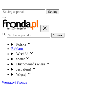
Szukaj
Szukaj
Polska
Reklama
Wschód
Świat
Duchowość i wiara
Jest afera!
Więcej
Wesprzyj Frondę