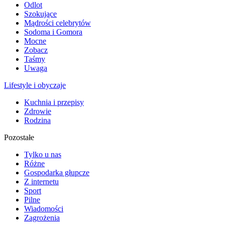
Odlot
Szokujące
Mądrości celebrytów
Sodoma i Gomora
Mocne
Zobacz
Taśmy
Uwaga
Lifestyle i obyczaje
Kuchnia i przepisy
Zdrowie
Rodzina
Pozostałe
Tylko u nas
Różne
Gospodarka głupcze
Z internetu
Sport
Pilne
Wiadomości
Zagrożenia