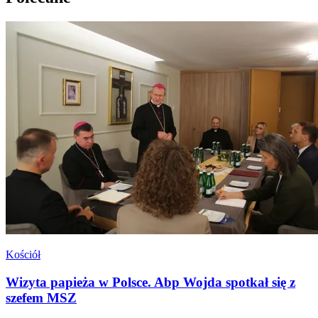
Kościół
Wizyta papieża w Polsce. Abp Wojda spotkał się z
szefem MSZ