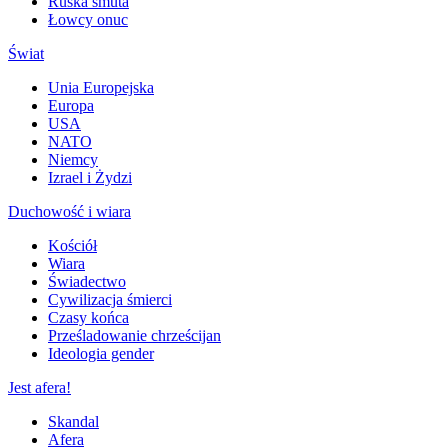
Ruska smuta
Łowcy onuc
Świat
Unia Europejska
Europa
USA
NATO
Niemcy
Izrael i Żydzi
Duchowość i wiara
Kościół
Wiara
Świadectwo
Cywilizacja śmierci
Czasy końca
Prześladowanie chrześcijan
Ideologia gender
Jest afera!
Skandal
Afera