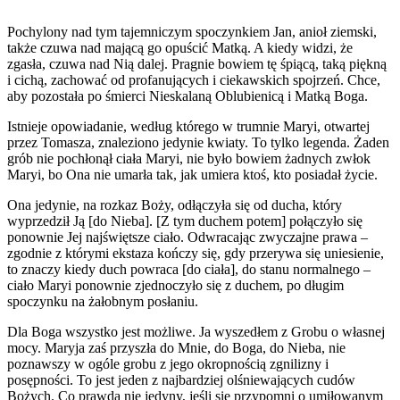
Pochylony nad tym tajemniczym spoczynkiem Jan, anioł ziemski,
także czuwa nad mającą go opuścić Matką. A kiedy widzi, że
zgasła, czuwa nad Nią dalej. Pragnie bowiem tę śpiącą, taką piękną
i cichą, zachować od profanujących i ciekawskich spojrzeń. Chce,
aby pozostała po śmierci Nieskalaną Oblubienicą i Matką Boga.
Istnieje opowiadanie, według którego w trumnie Maryi, otwartej
przez Tomasza, znaleziono jedynie kwiaty. To tylko legenda. Żaden
grób nie pochłonął ciała Maryi, nie było bowiem żadnych zwłok
Maryi, bo Ona nie umarła tak, jak umiera ktoś, kto posiadał życie.
Ona jedynie, na rozkaz Boży, odłączyła się od ducha, który
wyprzedził Ją [do Nieba]. [Z tym duchem potem] połączyło się
ponownie Jej najświętsze ciało. Odwracając zwyczajne prawa –
zgodnie z którymi ekstaza kończy się, gdy przerywa się uniesienie,
to znaczy kiedy duch powraca [do ciała], do stanu normalnego –
ciało Maryi ponownie zjednoczyło się z duchem, po długim
spoczynku na żałobnym posłaniu.
Dla Boga wszystko jest możliwe. Ja wyszedłem z Grobu o własnej
mocy. Maryja zaś przyszła do Mnie, do Boga, do Nieba, nie
poznawszy w ogóle grobu z jego okropnością zgnilizny i
posępności. To jest jeden z najbardziej olśniewających cudów
Bożych. Co prawda nie jedyny, jeśli się przypomni o umiłowanym