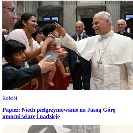
Kościół
Papież: Niech pielgrzymowanie na Jasną Górę
umocni wiarę i nadzieję