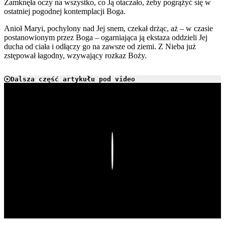
Zamknęła oczy na wszystko, co Ją otaczało, żeby pogrążyć się w
ostatniej pogodnej kontemplacji Boga.
Anioł Maryi, pochylony nad Jej snem, czekał drżąc, aż – w czasie
postanowionym przez Boga – ogarniająca ją ekstaza oddzieli Jej
ducha od ciała i odłączy go na zawsze od ziemi. Z Nieba już
zstępował łagodny, wzywający rozkaz Boży.
Dalsza część artykułu pod video
Play