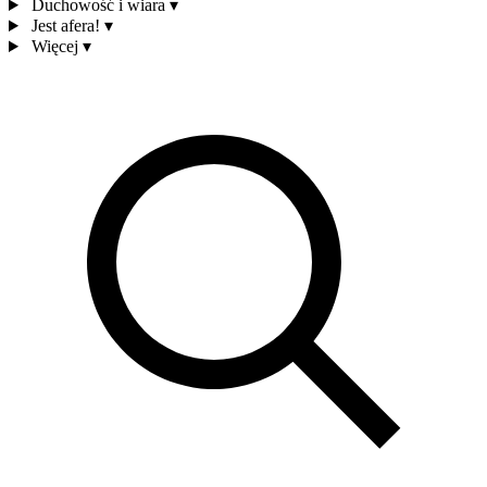
Duchowość i wiara
▾
Jest afera!
▾
Więcej
▾