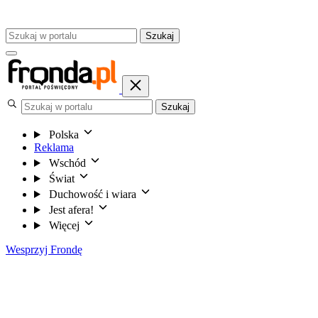
Szukaj
Szukaj
Polska
Reklama
Wschód
Świat
Duchowość i wiara
Jest afera!
Więcej
Wesprzyj Frondę