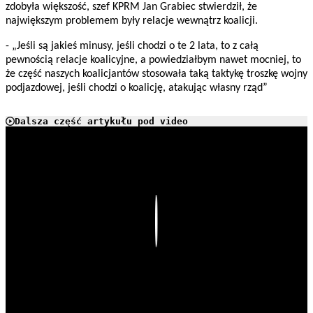
zdobyła większość, szef KPRM Jan Grabiec stwierdził, że
największym problemem były relacje wewnątrz koalicji.
- „Jeśli są jakieś minusy, jeśli chodzi o te 2 lata, to z całą
pewnością relacje koalicyjne, a powiedziałbym nawet mocniej, to
że część naszych koalicjantów stosowała taką taktykę troszkę wojny
podjazdowej, jeśli chodzi o koalicję, atakując własny rząd”
Dalsza część artykułu pod video
Play