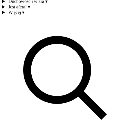
Duchowość i wiara
▾
Jest afera!
▾
Więcej
▾