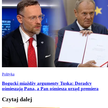
Polityka
Bogucki miażdży argumenty Tuska: Doradcy
ośmieszają Pana, a Pan ośmiesza urząd premiera
Czytaj dalej