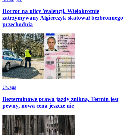
Horror na ulicy Walencji. Wielokrotnie
zatrzymywany Algierczyk skatował bezbronnego
przechodnia
Uwaga
Bezterminowe prawa jazdy znikną. Termin jest
pewny, nowa cena jeszcze nie