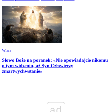
Wiara
Słowo Boże na poranek: «Nie opowiadajcie nikomu
o tym widzeniu, aż Syn Człowieczy
zmartwychwstanie»
ad