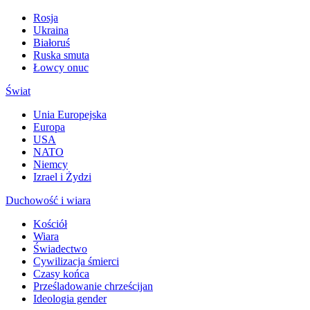
Rosja
Ukraina
Białoruś
Ruska smuta
Łowcy onuc
Świat
Unia Europejska
Europa
USA
NATO
Niemcy
Izrael i Żydzi
Duchowość i wiara
Kościół
Wiara
Świadectwo
Cywilizacja śmierci
Czasy końca
Prześladowanie chrześcijan
Ideologia gender