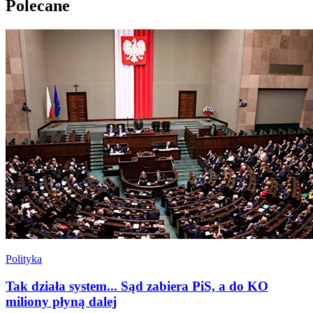
Polecane
Polityka
Tak działa system... Sąd zabiera PiS, a do KO
miliony płyną dalej