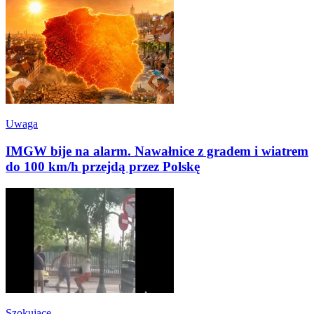
Uwaga
IMGW bije na alarm. Nawałnice z gradem i wiatrem
do 100 km/h przejdą przez Polskę
Szokujące