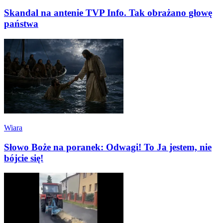
Skandal na antenie TVP Info. Tak obrażano głowę
państwa
Wiara
Słowo Boże na poranek: Odwagi! To Ja jestem, nie
bójcie się!