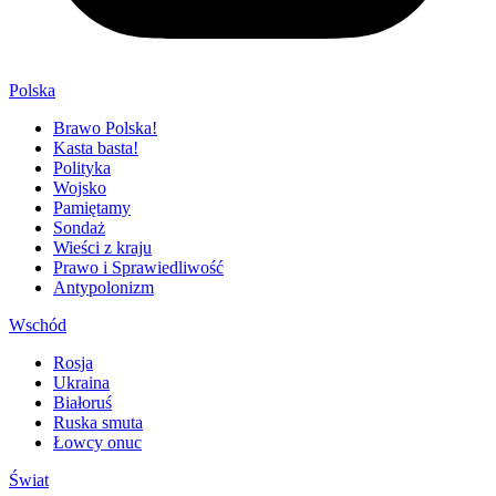
Polska
Brawo Polska!
Kasta basta!
Polityka
Wojsko
Pamiętamy
Sondaż
Wieści z kraju
Prawo i Sprawiedliwość
Antypolonizm
Wschód
Rosja
Ukraina
Białoruś
Ruska smuta
Łowcy onuc
Świat