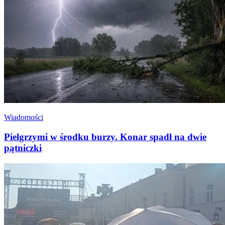
Wiadomości
Pielgrzymi w środku burzy. Konar spadł na dwie
pątniczki