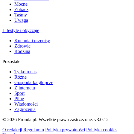
Mocne
Zobacz
Taśmy
Uwaga
Lifestyle i obyczaje
Kuchnia i przepisy
Zdrowie
Rodzina
Pozostałe
Tylko u nas
Różne
Gospodarka głupcze
Z internetu
Sport
Pilne
Wiadomości
Zagrożenia
© 2026 Fronda.pl. Wszelkie prawa zastrzeżone.
v3.0.12
O redakcji
Regulamin
Polityka prywatności
Polityka cookies