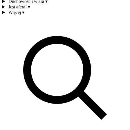
Duchowość i wiara
▾
Jest afera!
▾
Więcej
▾