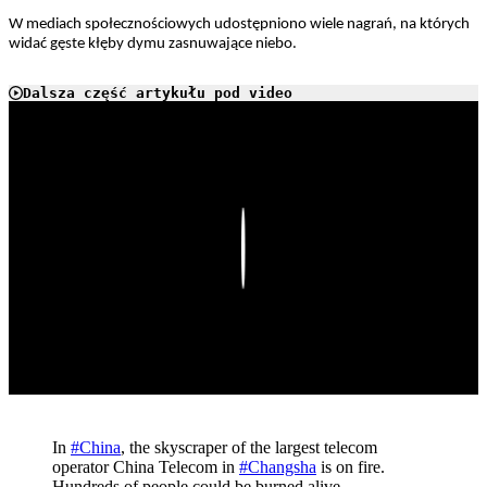
W mediach społecznościowych udostępniono wiele nagrań, na których
widać gęste kłęby dymu zasnuwające niebo.
Dalsza część artykułu pod video
Play
In
#China
, the skyscraper of the largest telecom
operator China Telecom in
#Changsha
is on fire.
Hundreds of people could be burned alive.