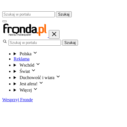
Szukaj
Szukaj
Polska
Reklama
Wschód
Świat
Duchowość i wiara
Jest afera!
Więcej
Wesprzyj Frondę