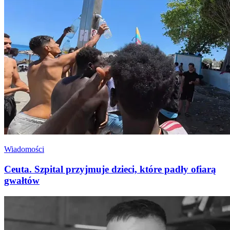
Wiadomości
Ceuta. Szpital przyjmuje dzieci, które padły ofiarą
gwałtów