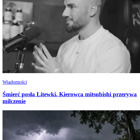
Wiadomości
Śmierć posła Litewki. Kierowca mitsubishi przerywa
milczenie