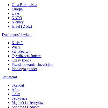
Unia Europejska
Europa
USA
NATO
Niemcy
Izrael i Żydzi
Duchowość i wiara
Kościół
Wiara
Świadectwo
Cywilizacja śmierci
Czasy końca
Prześladowanie chrześcijan
Ideologia gender
Jest afera!
Skandal
Afera
Odlot
Szokujące
Mądrości celebrytów
Sodoma i Gomora