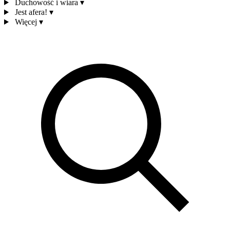
Duchowość i wiara
▾
Jest afera!
▾
Więcej
▾