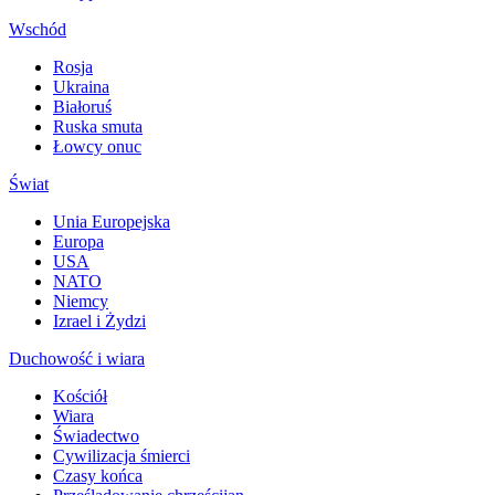
Wschód
Rosja
Ukraina
Białoruś
Ruska smuta
Łowcy onuc
Świat
Unia Europejska
Europa
USA
NATO
Niemcy
Izrael i Żydzi
Duchowość i wiara
Kościół
Wiara
Świadectwo
Cywilizacja śmierci
Czasy końca