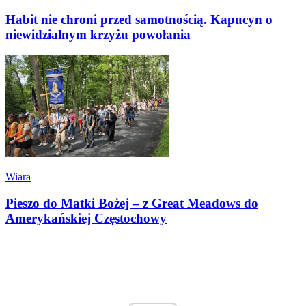
Habit nie chroni przed samotnością. Kapucyn o
niewidzialnym krzyżu powołania
Wiara
Pieszo do Matki Bożej – z Great Meadows do
Amerykańskiej Częstochowy