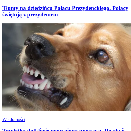
Tłumy na dziedzińcu Pałacu Prezydenckiego. Polacy
świętują z prezydentem
Wiadomości
Trzylatka dotkliwie pogryziona przez psa. Do akcji