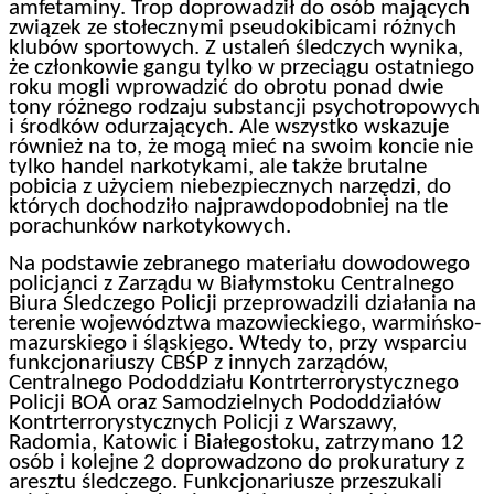
amfetaminy. Trop doprowadził do osób mających
związek ze stołecznymi pseudokibicami różnych
klubów sportowych. Z ustaleń śledczych wynika,
że członkowie gangu tylko w przeciągu ostatniego
roku mogli wprowadzić do obrotu ponad dwie
tony różnego rodzaju substancji psychotropowych
i środków odurzających. Ale wszystko wskazuje
również na to, że mogą mieć na swoim koncie nie
tylko handel narkotykami, ale także brutalne
pobicia z użyciem niebezpiecznych narzędzi, do
których dochodziło najprawdopodobniej na tle
porachunków narkotykowych.
Na podstawie zebranego materiału dowodowego
policjanci z Zarządu w Białymstoku Centralnego
Biura Śledczego Policji przeprowadzili działania na
terenie województwa mazowieckiego, warmińsko-
mazurskiego i śląskiego. Wtedy to, przy wsparciu
funkcjonariuszy CBŚP z innych zarządów,
Centralnego Pododdziału Kontrterrorystycznego
Policji BOA oraz Samodzielnych Pododdziałów
Kontrterrorystycznych Policji z Warszawy,
Radomia, Katowic i Białegostoku, zatrzymano 12
osób i kolejne 2 doprowadzono do prokuratury z
aresztu śledczego. Funkcjonariusze przeszukali