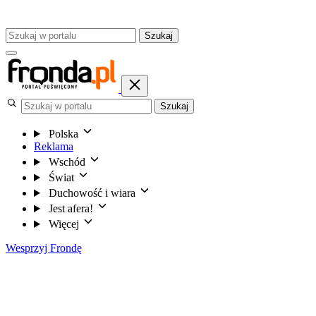
Szukaj
Szukaj
Polska
Reklama
Wschód
Świat
Duchowość i wiara
Jest afera!
Więcej
Wesprzyj Frondę