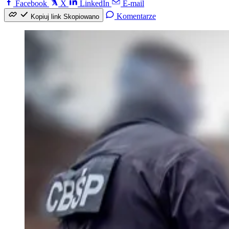
Facebook
X
LinkedIn
E-mail
Komentarze
Kopiuj link
Skopiowano