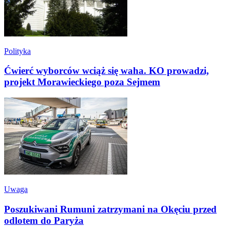
Polityka
Ćwierć wyborców wciąż się waha. KO prowadzi,
projekt Morawieckiego poza Sejmem
Uwaga
Poszukiwani Rumuni zatrzymani na Okęciu przed
odlotem do Paryża