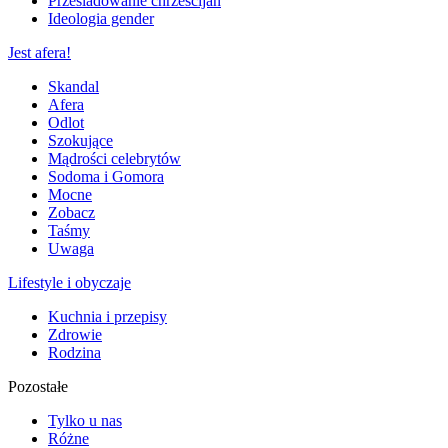
Prześladowanie chrześcijan
Ideologia gender
Jest afera!
Skandal
Afera
Odlot
Szokujące
Mądrości celebrytów
Sodoma i Gomora
Mocne
Zobacz
Taśmy
Uwaga
Lifestyle i obyczaje
Kuchnia i przepisy
Zdrowie
Rodzina
Pozostałe
Tylko u nas
Różne