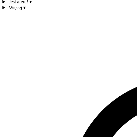
Jest afera!
▾
Więcej
▾