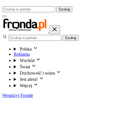
Szukaj
Szukaj
Polska
Reklama
Wschód
Świat
Duchowość i wiara
Jest afera!
Więcej
Wesprzyj Frondę