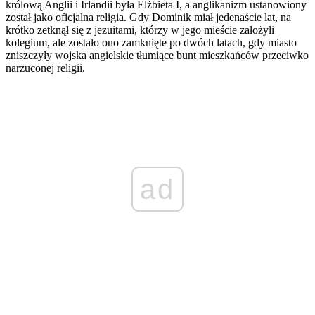
królową Anglii i Irlandii była Elżbieta I, a anglikanizm ustanowiony
został jako oficjalna religia. Gdy Dominik miał jedenaście lat, na
krótko zetknął się z jezuitami, którzy w jego mieście założyli
kolegium, ale zostało ono zamknięte po dwóch latach, gdy miasto
zniszczyły wojska angielskie tłumiące bunt mieszkańców przeciwko
narzuconej religii.
ad