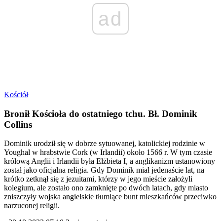
ad
Kościół
Bronił Kościoła do ostatniego tchu. Bł. Dominik
Collins
Dominik urodził się w dobrze sytuowanej, katolickiej rodzinie w
Youghal w hrabstwie Cork (w Irlandii) około 1566 r. W tym czasie
królową Anglii i Irlandii była Elżbieta I, a anglikanizm ustanowiony
został jako oficjalna religia. Gdy Dominik miał jedenaście lat, na
krótko zetknął się z jezuitami, którzy w jego mieście założyli
kolegium, ale zostało ono zamknięte po dwóch latach, gdy miasto
zniszczyły wojska angielskie tłumiące bunt mieszkańców przeciwko
narzuconej religii.