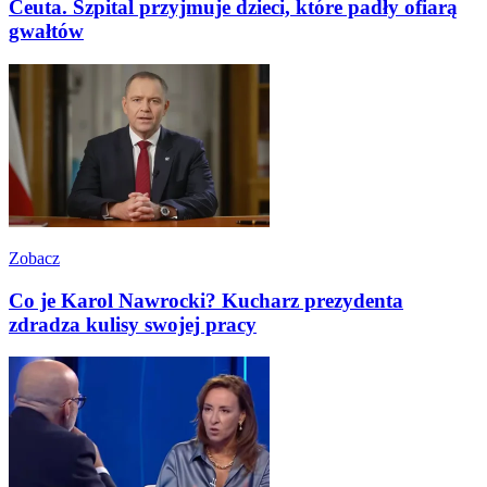
Ceuta. Szpital przyjmuje dzieci, które padły ofiarą
gwałtów
Zobacz
Co je Karol Nawrocki? Kucharz prezydenta
zdradza kulisy swojej pracy