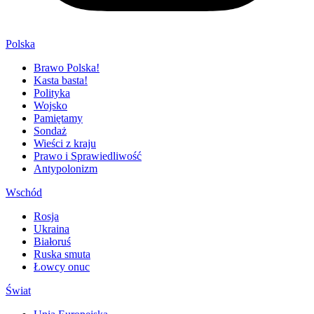
Polska
Brawo Polska!
Kasta basta!
Polityka
Wojsko
Pamiętamy
Sondaż
Wieści z kraju
Prawo i Sprawiedliwość
Antypolonizm
Wschód
Rosja
Ukraina
Białoruś
Ruska smuta
Łowcy onuc
Świat