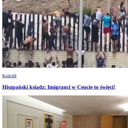
Kościół
Hiszpański ksiądz: Imigranci w Ceucie to święci!