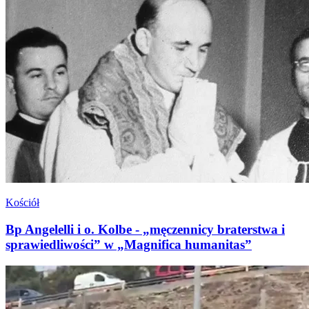
Kościół
Bp Angelelli i o. Kolbe - „męczennicy braterstwa i
sprawiedliwości” w „Magnifica humanitas”