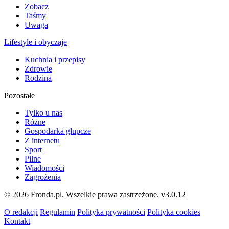
Zobacz
Taśmy
Uwaga
Lifestyle i obyczaje
Kuchnia i przepisy
Zdrowie
Rodzina
Pozostałe
Tylko u nas
Różne
Gospodarka głupcze
Z internetu
Sport
Pilne
Wiadomości
Zagrożenia
© 2026 Fronda.pl. Wszelkie prawa zastrzeżone.
v3.0.12
O redakcji
Regulamin
Polityka prywatności
Polityka cookies
Kontakt