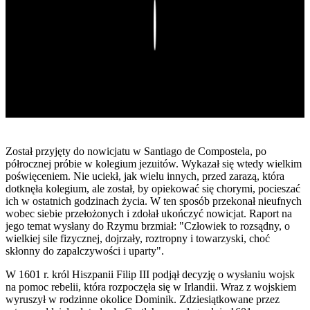
Play
Został przyjęty do nowicjatu w Santiago de Compostela, po
półrocznej próbie w kolegium jezuitów. Wykazał się wtedy wielkim
poświęceniem. Nie uciekł, jak wielu innych, przed zarazą, która
dotknęła kolegium, ale został, by opiekować się chorymi, pocieszać
ich w ostatnich godzinach życia. W ten sposób przekonał nieufnych
wobec siebie przełożonych i zdołał ukończyć nowicjat. Raport na
jego temat wysłany do Rzymu brzmiał: "Człowiek to rozsądny, o
wielkiej sile fizycznej, dojrzały, roztropny i towarzyski, choć
skłonny do zapalczywości i uparty".
W 1601 r. król Hiszpanii Filip III podjął decyzję o wysłaniu wojsk
na pomoc rebelii, która rozpoczęła się w Irlandii. Wraz z wojskiem
wyruszył w rodzinne okolice Dominik. Zdziesiątkowane przez