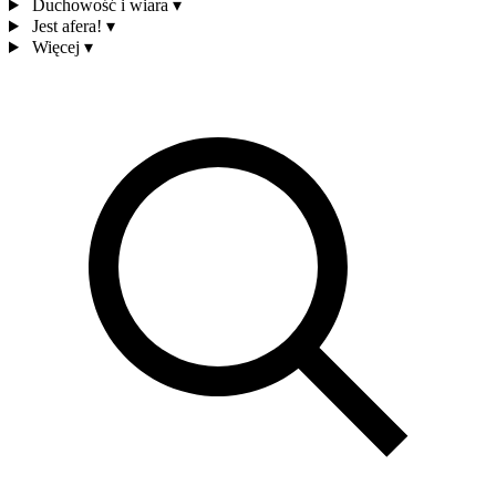
Duchowość i wiara
▾
Jest afera!
▾
Więcej
▾