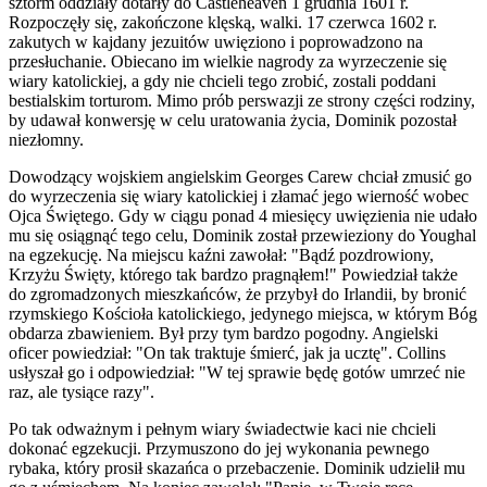
sztorm oddziały dotarły do Castleheaven 1 grudnia 1601 r.
Rozpoczęły się, zakończone klęską, walki. 17 czerwca 1602 r.
zakutych w kajdany jezuitów uwięziono i poprowadzono na
przesłuchanie. Obiecano im wielkie nagrody za wyrzeczenie się
wiary katolickiej, a gdy nie chcieli tego zrobić, zostali poddani
bestialskim torturom. Mimo prób perswazji ze strony części rodziny,
by udawał konwersję w celu uratowania życia, Dominik pozostał
niezłomny.
Dowodzący wojskiem angielskim Georges Carew chciał zmusić go
do wyrzeczenia się wiary katolickiej i złamać jego wierność wobec
Ojca Świętego. Gdy w ciągu ponad 4 miesięcy uwięzienia nie udało
mu się osiągnąć tego celu, Dominik został przewieziony do Youghal
na egzekucję. Na miejscu kaźni zawołał: "Bądź pozdrowiony,
Krzyżu Święty, którego tak bardzo pragnąłem!" Powiedział także
do zgromadzonych mieszkańców, że przybył do Irlandii, by bronić
rzymskiego Kościoła katolickiego, jedynego miejsca, w którym Bóg
obdarza zbawieniem. Był przy tym bardzo pogodny. Angielski
oficer powiedział: "On tak traktuje śmierć, jak ja ucztę". Collins
usłyszał go i odpowiedział: "W tej sprawie będę gotów umrzeć nie
raz, ale tysiące razy".
Po tak odważnym i pełnym wiary świadectwie kaci nie chcieli
dokonać egzekucji. Przymuszono do jej wykonania pewnego
rybaka, który prosił skazańca o przebaczenie. Dominik udzielił mu