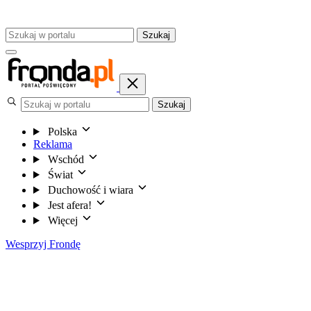
Szukaj
Szukaj
Polska
Reklama
Wschód
Świat
Duchowość i wiara
Jest afera!
Więcej
Wesprzyj Frondę