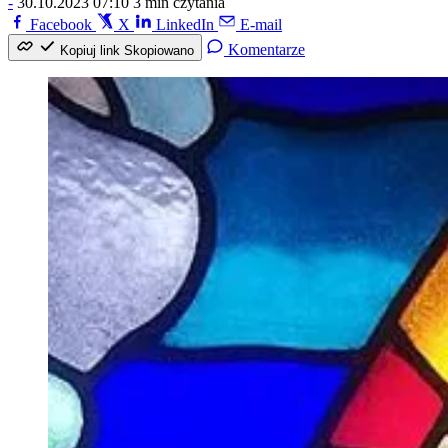
-
30.10.2023 07:10
3 min czytania
Facebook
X
LinkedIn
E-mail
Komentarze
Kopiuj link
Skopiowano