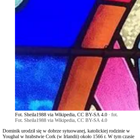
Fot. Sheila1988 via Wikipedia, CC BY-SA 4.0
· fot.
Fot. Sheila1988 via Wikipedia, CC BY-SA 4.0
Dominik urodził się w dobrze sytuowanej, katolickiej rodzinie w
Youghal w hrabstwie Cork (w Irlandii) około 1566 r. W tym czasie