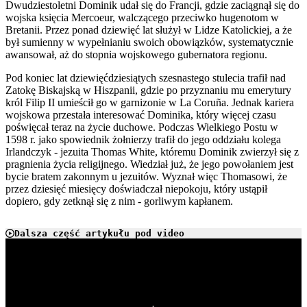
Dwudziestoletni Dominik udał się do Francji, gdzie zaciągnął się do
wojska księcia Mercoeur, walczącego przeciwko hugenotom w
Bretanii. Przez ponad dziewięć lat służył w Lidze Katolickiej, a że
był sumienny w wypełnianiu swoich obowiązków, systematycznie
awansował, aż do stopnia wojskowego gubernatora regionu.
Pod koniec lat dziewięćdziesiątych szesnastego stulecia trafił nad
Zatokę Biskajską w Hiszpanii, gdzie po przyznaniu mu emerytury
król Filip II umieścił go w garnizonie w La Coruña. Jednak kariera
wojskowa przestała interesować Dominika, który więcej czasu
poświęcał teraz na życie duchowe. Podczas Wielkiego Postu w
1598 r. jako spowiednik żołnierzy trafił do jego oddziału kolega
Irlandczyk - jezuita Thomas White, któremu Dominik zwierzył się z
pragnienia życia religijnego. Wiedział już, że jego powołaniem jest
bycie bratem zakonnym u jezuitów. Wyznał więc Thomasowi, że
przez dziesięć miesięcy doświadczał niepokoju, który ustąpił
dopiero, gdy zetknął się z nim - gorliwym kapłanem.
Dalsza część artykułu pod video