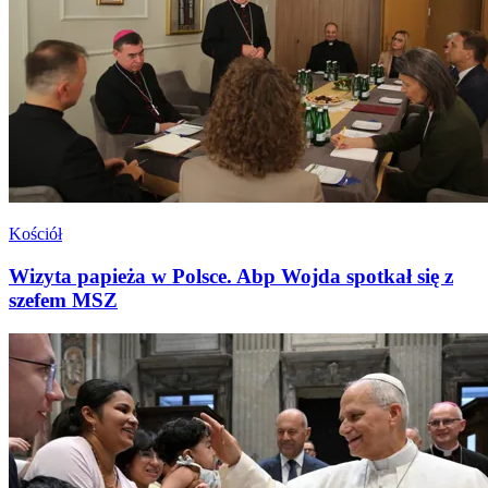
Kościół
Wizyta papieża w Polsce. Abp Wojda spotkał się z
szefem MSZ