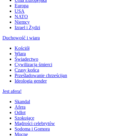
Unia Europejska
Europa
USA
NATO
Niemcy
Izrael i Żydzi
Duchowość i wiara
Kościół
Wiara
Świadectwo
Cywilizacja śmierci
Czasy końca
Prześladowanie chrześcijan
Ideologia gender
Jest afera!
Skandal
Afera
Odlot
Szokujące
Mądrości celebrytów
Sodoma i Gomora
Mocne