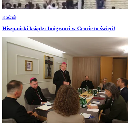
Kościół
Hiszpański ksiądz: Imigranci w Ceucie to święci!