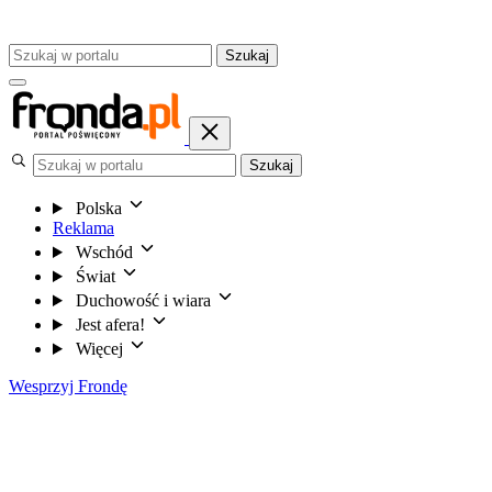
Szukaj
Szukaj
Polska
Reklama
Wschód
Świat
Duchowość i wiara
Jest afera!
Więcej
Wesprzyj Frondę