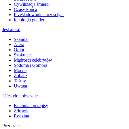
Cywilizacja śmierci
Czasy końca
Prześladowanie chrześcijan
Ideologia gender
Jest afera!
Skandal
Afera
Odlot
Szokujące
Mądrości celebrytów
Sodoma i Gomora
Mocne
Zobacz
Taśmy
Uwaga
Lifestyle i obyczaje
Kuchnia i przepisy
Zdrowie
Rodzina
Pozostałe