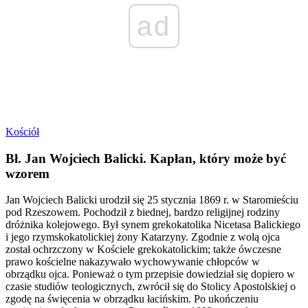
ad
Kościół
Bł. Jan Wojciech Balicki. Kapłan, który może być
wzorem
Jan Wojciech Balicki urodził się 25 stycznia 1869 r. w Staromieściu
pod Rzeszowem. Pochodził z biednej, bardzo religijnej rodziny
dróżnika kolejowego. Był synem grekokatolika Nicetasa Balickiego
i jego rzymskokatolickiej żony Katarzyny. Zgodnie z wolą ojca
został ochrzczony w Kościele grekokatolickim; także ówczesne
prawo kościelne nakazywało wychowywanie chłopców w
obrządku ojca. Ponieważ o tym przepisie dowiedział się dopiero w
czasie studiów teologicznych, zwrócił się do Stolicy Apostolskiej o
zgodę na święcenia w obrządku łacińskim. Po ukończeniu