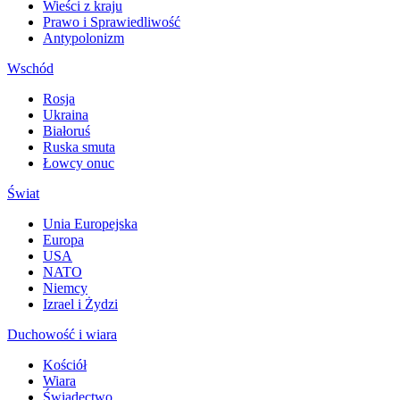
Wieści z kraju
Prawo i Sprawiedliwość
Antypolonizm
Wschód
Rosja
Ukraina
Białoruś
Ruska smuta
Łowcy onuc
Świat
Unia Europejska
Europa
USA
NATO
Niemcy
Izrael i Żydzi
Duchowość i wiara
Kościół
Wiara
Świadectwo