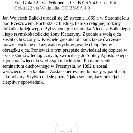
Fot. Goku122 via Wikipedia, CC BY-SA 4.0
· fot. Fot.
Goku122 via Wikipedia, CC BY-SA 4.0
Jan Wojciech Balicki urodził się 25 stycznia 1869 r. w Staromieściu
pod Rzeszowem. Pochodził z biednej, bardzo religijnej rodziny
dróżnika kolejowego. Był synem grekokatolika Nicetasa Balickiego
i jego rzymskokatolickiej żony Katarzyny. Zgodnie z wolą ojca
został ochrzczony w Kościele grekokatolickim; także ówczesne
prawo kościelne nakazywało wychowywanie chłopców w
obrządku ojca. Ponieważ o tym przepisie dowiedział się dopiero w
czasie studiów teologicznych, zwrócił się do Stolicy Apostolskiej o
zgodę na święcenia w obrządku łacińskim. Po ukończeniu
seminarium duchownego w Przemyślu, w 1892 r. został
wyświęcony na kapłana. Został skierowany do pracy w parafiach
jako wikary. Szybko dał się poznać jako świetny kaznodzieja i
cierpliwy spowiednik.