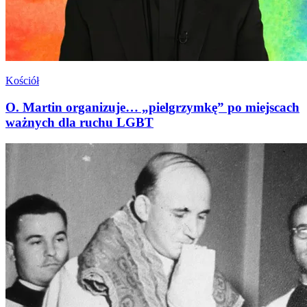
Kościół
O. Martin organizuje… „pielgrzymkę” po miejscach
ważnych dla ruchu LGBT