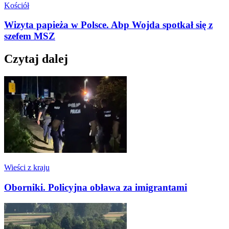
Kościół
Wizyta papieża w Polsce. Abp Wojda spotkał się z
szefem MSZ
Czytaj dalej
Wieści z kraju
Oborniki. Policyjna obława za imigrantami