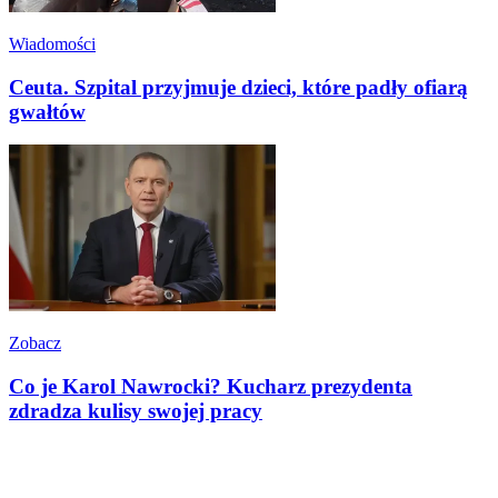
Wiadomości
Ceuta. Szpital przyjmuje dzieci, które padły ofiarą
gwałtów
Zobacz
Co je Karol Nawrocki? Kucharz prezydenta
zdradza kulisy swojej pracy