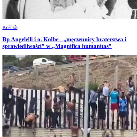
Kościół
Bp Angelelli i o. Kolbe - „męczennicy braterstwa i
sprawiedliwości” w „Magnifica humanitas”