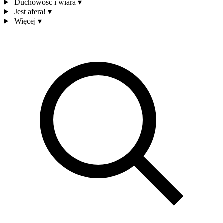
Duchowość i wiara
▾
Jest afera!
▾
Więcej
▾