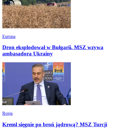
Europa
Dron eksplodował w Bułgarii. MSZ wzywa
ambasadora Ukrainy
Rosja
Kreml sięgnie po broń jądrową? MSZ Turcji