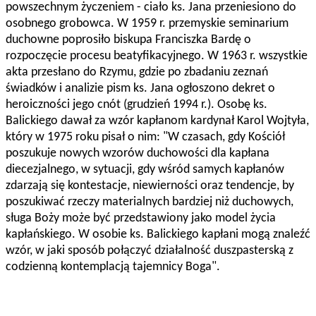
powszechnym życzeniem - ciało ks. Jana przeniesiono do
osobnego grobowca. W 1959 r. przemyskie seminarium
duchowne poprosiło biskupa Franciszka Bardę o
rozpoczęcie procesu beatyfikacyjnego. W 1963 r. wszystkie
akta przesłano do Rzymu, gdzie po zbadaniu zeznań
świadków i analizie pism ks. Jana ogłoszono dekret o
heroiczności jego cnót (grudzień 1994 r.). Osobę ks.
Balickiego dawał za wzór kapłanom kardynał Karol Wojtyła,
który w 1975 roku pisał o nim: "W czasach, gdy Kościół
poszukuje nowych wzorów duchowości dla kapłana
diecezjalnego, w sytuacji, gdy wśród samych kapłanów
zdarzają się kontestacje, niewierności oraz tendencje, by
poszukiwać rzeczy materialnych bardziej niż duchowych,
sługa Boży może być przedstawiony jako model życia
kapłańskiego. W osobie ks. Balickiego kapłani mogą znaleźć
wzór, w jaki sposób połączyć działalność duszpasterską z
codzienną kontemplacją tajemnicy Boga".