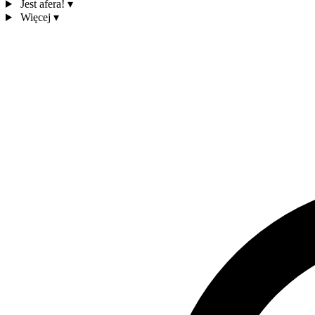
Jest afera!
▾
Więcej
▾