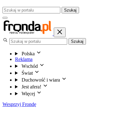
Szukaj
Szukaj
Polska
Reklama
Wschód
Świat
Duchowość i wiara
Jest afera!
Więcej
Wesprzyj Frondę