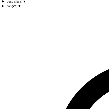
Jest afera!
▾
Więcej
▾