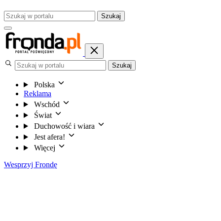
Szukaj
Szukaj
Polska
Reklama
Wschód
Świat
Duchowość i wiara
Jest afera!
Więcej
Wesprzyj Frondę