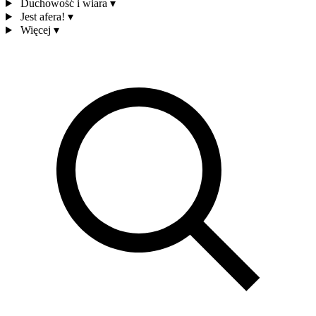
Duchowość i wiara
▾
Jest afera!
▾
Więcej
▾