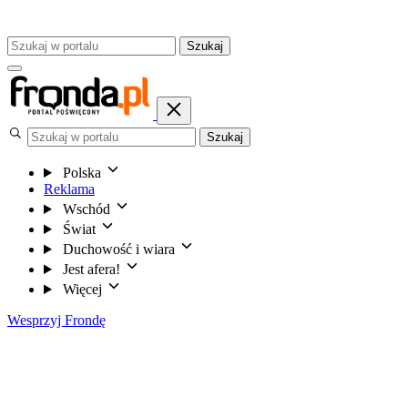
Szukaj
Szukaj
Polska
Reklama
Wschód
Świat
Duchowość i wiara
Jest afera!
Więcej
Wesprzyj Frondę