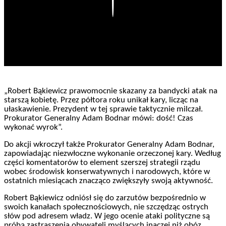
Play
„Robert Bąkiewicz prawomocnie skazany za bandycki atak na
starszą kobietę. Przez półtora roku unikał kary, licząc na
ułaskawienie. Prezydent w tej sprawie taktycznie milczał.
Prokurator Generalny Adam Bodnar mówi: dość! Czas
wykonać wyrok”.
Do akcji wkroczył także Prokurator Generalny Adam Bodnar,
zapowiadając niezwłoczne wykonanie orzeczonej kary. Według
części komentatorów to element szerszej strategii rządu
wobec środowisk konserwatywnych i narodowych, które w
ostatnich miesiącach znacząco zwiększyły swoją aktywność.
Robert Bąkiewicz odniósł się do zarzutów bezpośrednio w
swoich kanałach społecznościowych, nie szczędząc ostrych
słów pod adresem władz. W jego ocenie ataki polityczne są
próbą zastraszenia obywateli myślących inaczej niż obóz