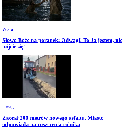
Wiara
Słowo Boże na poranek: Odwagi! To Ja jestem, nie
bójcie się!
Uwaga
Zaorał 200 metrów nowego asfaltu. Miasto
odpowiada na roszczenia rolnika