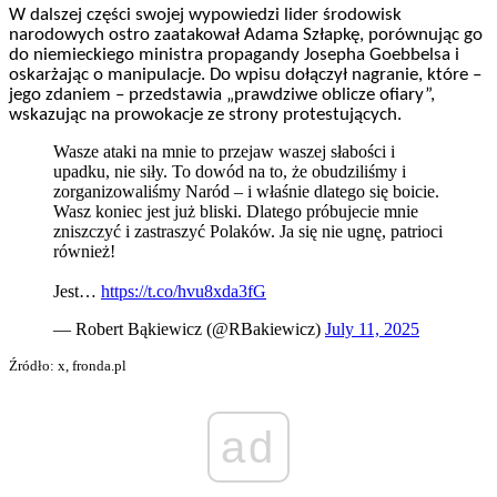
W dalszej części swojej wypowiedzi lider środowisk
narodowych ostro zaatakował Adama Szłapkę, porównując go
do niemieckiego ministra propagandy Josepha Goebbelsa i
oskarżając o manipulacje. Do wpisu dołączył nagranie, które –
jego zdaniem – przedstawia „prawdziwe oblicze ofiary”,
wskazując na prowokacje ze strony protestujących.
Wasze ataki na mnie to przejaw waszej słabości i
upadku, nie siły. To dowód na to, że obudziliśmy i
zorganizowaliśmy Naród – i właśnie dlatego się boicie.
Wasz koniec jest już bliski. Dlatego próbujecie mnie
zniszczyć i zastraszyć Polaków. Ja się nie ugnę, patrioci
również!
Jest…
https://t.co/hvu8xda3fG
— Robert Bąkiewicz (@RBakiewicz)
July 11, 2025
Źródło: x, fronda.pl
ad