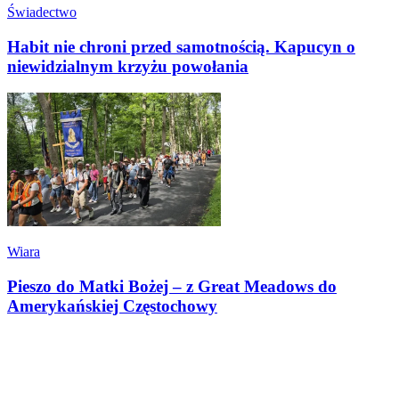
Świadectwo
Habit nie chroni przed samotnością. Kapucyn o
niewidzialnym krzyżu powołania
Wiara
Pieszo do Matki Bożej – z Great Meadows do
Amerykańskiej Częstochowy