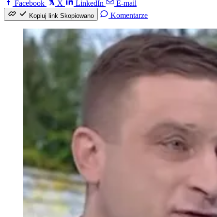
Facebook
X
LinkedIn
E-mail
Komentarze
Kopiuj link
Skopiowano