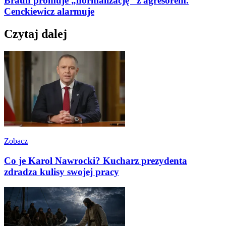
Braun promuje „normalizację” z agresorem.
Cenckiewicz alarmuje
Czytaj dalej
Zobacz
Co je Karol Nawrocki? Kucharz prezydenta
zdradza kulisy swojej pracy