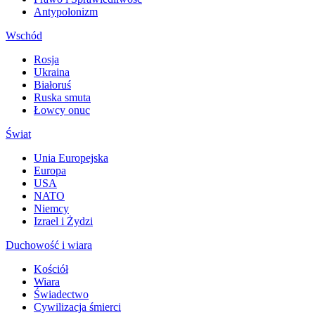
Antypolonizm
Wschód
Rosja
Ukraina
Białoruś
Ruska smuta
Łowcy onuc
Świat
Unia Europejska
Europa
USA
NATO
Niemcy
Izrael i Żydzi
Duchowość i wiara
Kościół
Wiara
Świadectwo
Cywilizacja śmierci