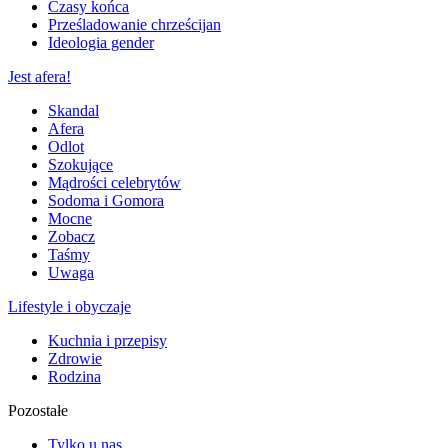
Czasy końca
Prześladowanie chrześcijan
Ideologia gender
Jest afera!
Skandal
Afera
Odlot
Szokujące
Mądrości celebrytów
Sodoma i Gomora
Mocne
Zobacz
Taśmy
Uwaga
Lifestyle i obyczaje
Kuchnia i przepisy
Zdrowie
Rodzina
Pozostałe
Tylko u nas