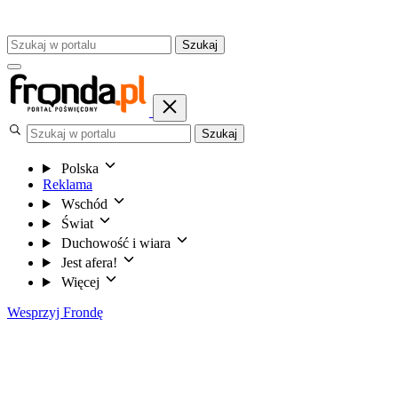
Szukaj
Szukaj
Polska
Reklama
Wschód
Świat
Duchowość i wiara
Jest afera!
Więcej
Wesprzyj Frondę