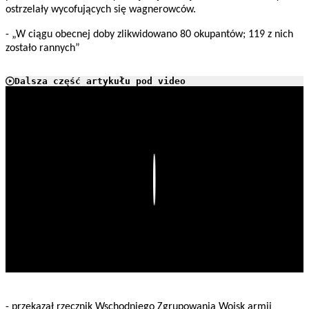
ostrzelały wycofujących się wagnerowców.
- „W ciągu obecnej doby zlikwidowano 80 okupantów; 119 z nich
zostało rannych”
Dalsza część artykułu pod video
Play
- przekazał rzecznik Wschodniego Zgrupowania Wojsk armii