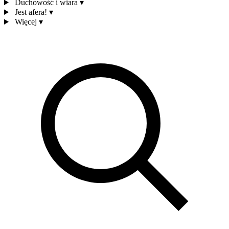
Duchowość i wiara
▾
Jest afera!
▾
Więcej
▾