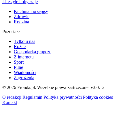
Lifestyle i obyczaje
Kuchnia i przepisy
Zdrowie
Rodzina
Pozostałe
Tylko u nas
Różne
Gospodarka głupcze
Z internetu
Sport
Pilne
Wiadomości
Zagrożenia
© 2026 Fronda.pl. Wszelkie prawa zastrzeżone.
v3.0.12
O redakcji
Regulamin
Polityka prywatności
Polityka cookies
Kontakt