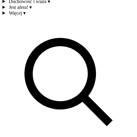
Duchowość i wiara
▾
Jest afera!
▾
Więcej
▾