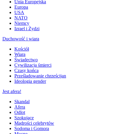
Unia Europejska
Europa
USA
NATO
Niemcy
Izrael i Żydzi
Duchowość i wiara
Kościół
Wiara
Świadectwo
Cywilizacja śmierci
Czasy końca
Prześladowanie chrześcijan
Ideologia gender
Jest afera!
Skandal
Afera
Odlot
Szokujące
Mądrości celebrytów
Sodoma i Gomora
Mocne