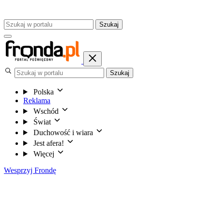
Szukaj
Szukaj
Polska
Reklama
Wschód
Świat
Duchowość i wiara
Jest afera!
Więcej
Wesprzyj Frondę