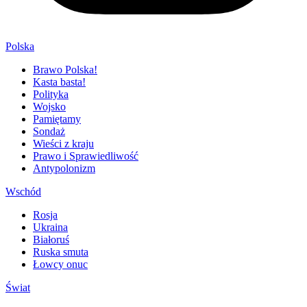
Polska
Brawo Polska!
Kasta basta!
Polityka
Wojsko
Pamiętamy
Sondaż
Wieści z kraju
Prawo i Sprawiedliwość
Antypolonizm
Wschód
Rosja
Ukraina
Białoruś
Ruska smuta
Łowcy onuc
Świat