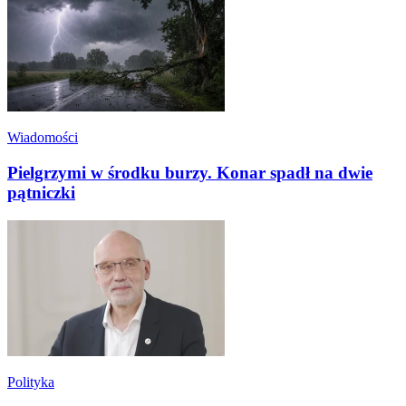
Wiadomości
Pielgrzymi w środku burzy. Konar spadł na dwie
pątniczki
Polityka