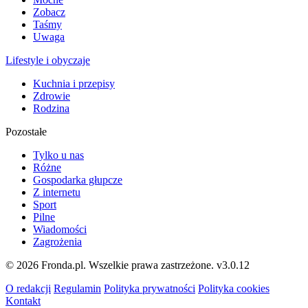
Zobacz
Taśmy
Uwaga
Lifestyle i obyczaje
Kuchnia i przepisy
Zdrowie
Rodzina
Pozostałe
Tylko u nas
Różne
Gospodarka głupcze
Z internetu
Sport
Pilne
Wiadomości
Zagrożenia
© 2026 Fronda.pl. Wszelkie prawa zastrzeżone.
v3.0.12
O redakcji
Regulamin
Polityka prywatności
Polityka cookies
Kontakt