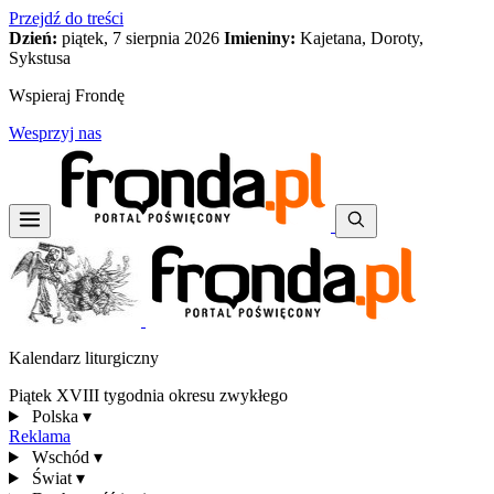
Przejdź do treści
Dzień:
piątek, 7 sierpnia 2026
Imieniny:
Kajetana, Doroty,
Sykstusa
Wspieraj Frondę
Wesprzyj nas
Kalendarz liturgiczny
Piątek XVIII tygodnia okresu zwykłego
Polska
▾
Reklama
Wschód
▾
Świat
▾