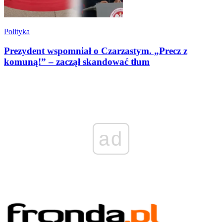
Polityka
Prezydent wspomniał o Czarzastym. „Precz z
komuną!” – zaczął skandować tłum
ad