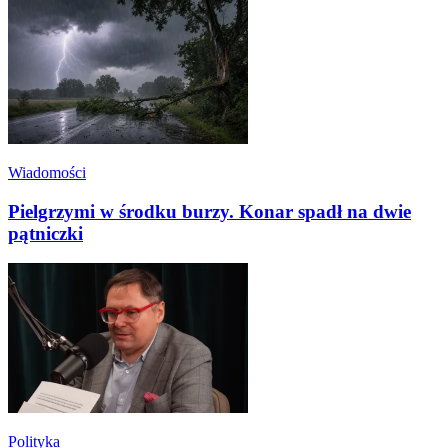
Wiadomości
Pielgrzymi w środku burzy. Konar spadł na dwie
pątniczki
Polityka