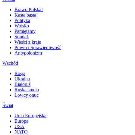
Brawo Polska!
Kasta basta!
Polityka
Wojsko
Pamiętamy
Sondaż
Wieści z kraju
Prawo i Sprawiedliwość
Antypolonizm
Wschód
Rosja
Ukraina
Białoruś
Ruska smuta
Łowcy onuc
Świat
Unia Europejska
Europa
USA
NATO