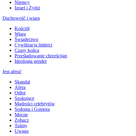
Niemcy
Izrael i Żydzi
Duchowość i wiara
Kościół
Wiara
Świadectwo
Cywilizacja śmierci
Czasy końca
Prześladowanie chrześcijan
Ideologia gender
Jest afera!
Skandal
Afera
Odlot
Szokujące
Mądrości celebrytów
Sodoma i Gomora
Mocne
Zobacz
Taśmy
Uwaga