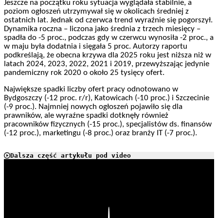
Jeszcze na początku roku sytuacja wyglądała stabilnie, a
poziom ogłoszeń utrzymywał się w okolicach średniej z
ostatnich lat. Jednak od czerwca trend wyraźnie się pogorszył.
Dynamika roczna – liczona jako średnia z trzech miesięcy –
spadła do -5 proc., podczas gdy w czerwcu wynosiła -2 proc., a
w maju była dodatnia i sięgała 5 proc. Autorzy raportu
podkreślają, że obecna krzywa dla 2025 roku jest niższa niż w
latach 2024, 2023, 2022, 2021 i 2019, przewyższając jedynie
pandemiczny rok 2020 o około 25 tysięcy ofert.
Największe spadki liczby ofert pracy odnotowano w
Bydgoszczy (-12 proc. r/r), Katowicach (-10 proc.) i Szczecinie
(-9 proc.). Najmniej nowych ogłoszeń pojawiło się dla
prawników, ale wyraźne spadki dotknęły również
pracowników fizycznych (-15 proc.), specjalistów ds. finansów
(-12 proc.), marketingu (-8 proc.) oraz branży IT (-7 proc.).
Dalsza część artykułu pod video