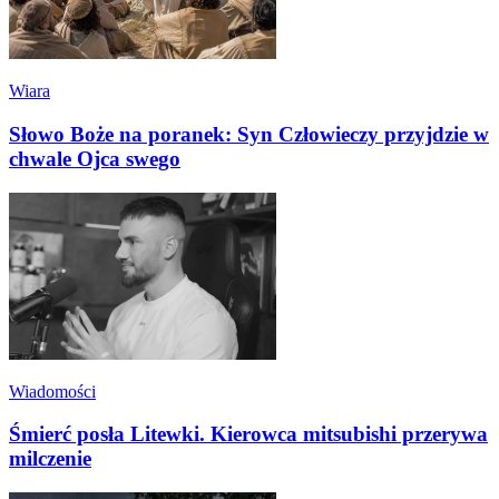
Wiara
Słowo Boże na poranek: Syn Człowieczy przyjdzie w
chwale Ojca swego
Wiadomości
Śmierć posła Litewki. Kierowca mitsubishi przerywa
milczenie