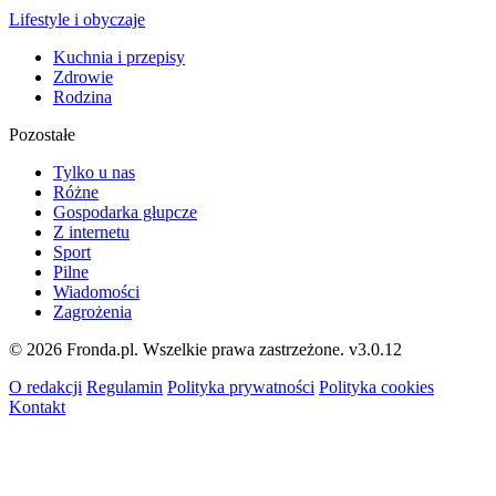
Lifestyle i obyczaje
Kuchnia i przepisy
Zdrowie
Rodzina
Pozostałe
Tylko u nas
Różne
Gospodarka głupcze
Z internetu
Sport
Pilne
Wiadomości
Zagrożenia
© 2026 Fronda.pl. Wszelkie prawa zastrzeżone.
v3.0.12
O redakcji
Regulamin
Polityka prywatności
Polityka cookies
Kontakt