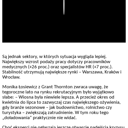
Play
Są jednak sektory, w których sytuacja wygląda lepiej.
Największy wzrost podaży pracy dotyczy pracowników
medycznych (+26 proc.) oraz specjalistów HR (+7 proc.).
Stabilność utrzymują największe rynki – Warszawa, Kraków i
Wrocław.
Monika Łosiewicz z Grant Thornton zwraca uwagę, że
tegoroczne lato na rynku rekrutacyjnym było wyjątkowo
słabe: – Wiosna była niewiele lepsza. A przecież okres od
kwietnia do lipca to zazwyczaj czas największego ożywienia,
gdy branże sezonowe – jak budownictwo, rolnictwo czy
turystyka – zwiększają zatrudnienie. W tym roku tego
„doładowania” praktycznie nie widać.
Choć eksperci nie ogłaszają jeszcze otwarcie nadejścia kryzysu,