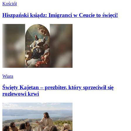
Kościół
Hiszpański ksiądz: Imigranci w Ceucie to święci!
Wiara
Święty Kajetan – prezbiter, który sprzeciwił się
rozlewowi krwi