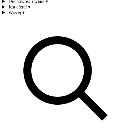
Duchowość i wiara
▾
Jest afera!
▾
Więcej
▾