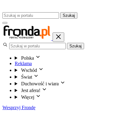
Szukaj
Szukaj
Polska
Reklama
Wschód
Świat
Duchowość i wiara
Jest afera!
Więcej
Wesprzyj Frondę