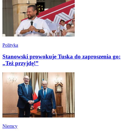
Polityka
Stanowski prowokuje Tuska do zaproszenia go:
„Też przyjdę!”
Niemcy