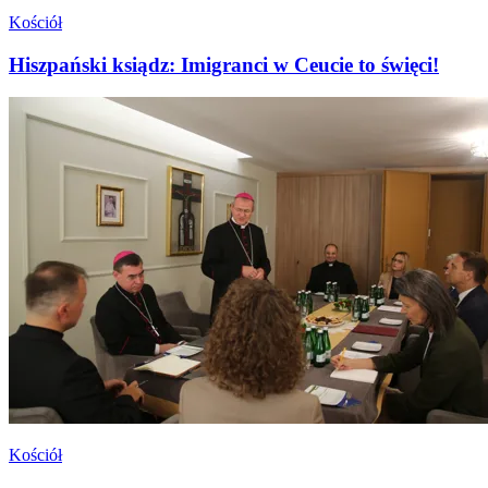
Kościół
Hiszpański ksiądz: Imigranci w Ceucie to święci!
Kościół