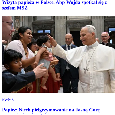
Wizyta papieża w Polsce. Abp Wojda spotkał się z
szefem MSZ
Kościół
Papież: Niech pielgrzymowanie na Jasną Górę