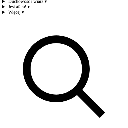
Duchowość i wiara
▾
Jest afera!
▾
Więcej
▾