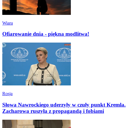
Wiara
Ofiarowanie dnia - piękna modlitwa!
Rosja
Słowa Nawrockiego uderzyły w czuły punkt Kremla.
Zacharowa ruszyła z propagandą i fobiami