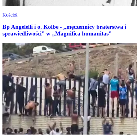
Kościół
Bp Angelelli i o. Kolbe - „męczennicy braterstwa i
sprawiedliwości” w „Magnifica humanitas”