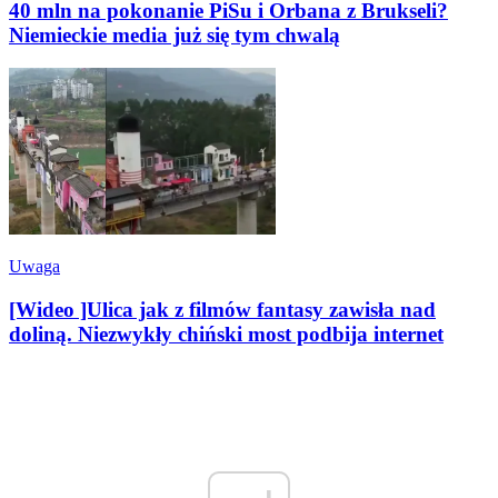
40 mln na pokonanie PiSu i Orbana z Brukseli?
Niemieckie media już się tym chwalą
Uwaga
[Wideo ]Ulica jak z filmów fantasy zawisła nad
doliną. Niezwykły chiński most podbija internet