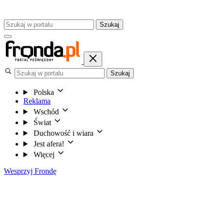
Szukaj
Szukaj
Polska
Reklama
Wschód
Świat
Duchowość i wiara
Jest afera!
Więcej
Wesprzyj Frondę