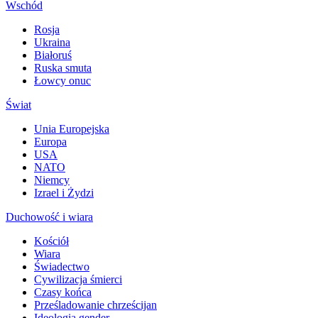
Wschód
Rosja
Ukraina
Białoruś
Ruska smuta
Łowcy onuc
Świat
Unia Europejska
Europa
USA
NATO
Niemcy
Izrael i Żydzi
Duchowość i wiara
Kościół
Wiara
Świadectwo
Cywilizacja śmierci
Czasy końca
Prześladowanie chrześcijan
Ideologia gender