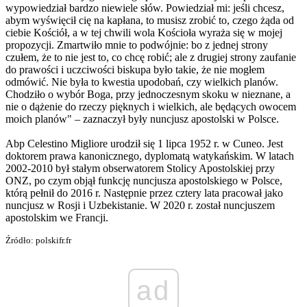
wypowiedział bardzo niewiele słów. Powiedział mi: jeśli chcesz,
abym wyświęcił cię na kapłana, to musisz zrobić to, czego żąda od
ciebie Kościół, a w tej chwili wola Kościoła wyraża się w mojej
propozycji. Zmartwiło mnie to podwójnie: bo z jednej strony
czułem, że to nie jest to, co chcę robić; ale z drugiej strony zaufanie
do prawości i uczciwości biskupa było takie, że nie mogłem
odmówić. Nie była to kwestia upodobań, czy wielkich planów.
Chodziło o wybór Boga, przy jednoczesnym skoku w nieznane, a
nie o dążenie do rzeczy pięknych i wielkich, ale będących owocem
moich planów" – zaznaczył były nuncjusz apostolski w Polsce.
Abp Celestino Migliore urodził się 1 lipca 1952 r. w Cuneo. Jest
doktorem prawa kanonicznego, dyplomatą watykańskim. W latach
2002-2010 był stałym obserwatorem Stolicy Apostolskiej przy
ONZ, po czym objął funkcję nuncjusza apostolskiego w Polsce,
którą pełnił do 2016 r. Następnie przez cztery lata pracował jako
nuncjusz w Rosji i Uzbekistanie. W 2020 r. został nuncjuszem
apostolskim we Francji.
Źródło: polskifr.fr
ad