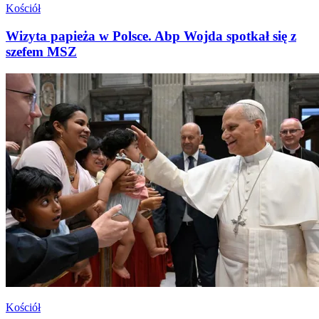
Kościół
Wizyta papieża w Polsce. Abp Wojda spotkał się z
szefem MSZ
Kościół