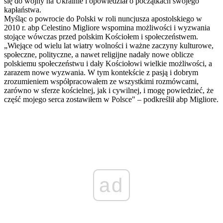
się do wojny na Ukrainie i opowiedział o początkach swojego
kapłaństwa.
Myśląc o powrocie do Polski w roli nuncjusza apostolskiego w
2010 r. abp Celestino Migliore wspomina możliwości i wyzwania
stojące wówczas przed polskim Kościołem i społeczeństwem.
„Wiejące od wielu lat wiatry wolności i ważne zaczyny kulturowe,
społeczne, polityczne, a nawet religijne nadały nowe oblicze
polskiemu społeczeństwu i dały Kościołowi wielkie możliwości, a
zarazem nowe wyzwania. W tym kontekście z pasją i dobrym
zrozumieniem współpracowałem ze wszystkimi rozmówcami,
zarówno w sferze kościelnej, jak i cywilnej, i mogę powiedzieć, że
część mojego serca zostawiłem w Polsce" – podkreślił abp Migliore.
ad