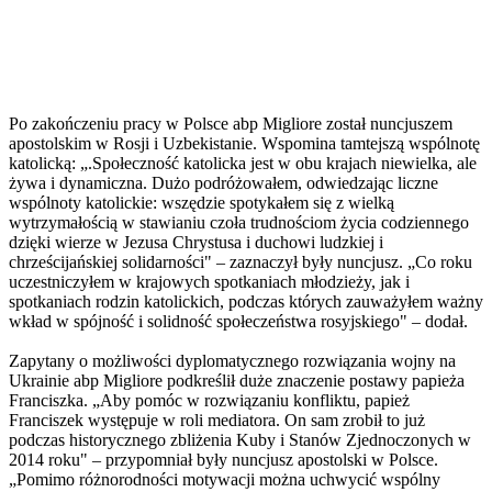
Po zakończeniu pracy w Polsce abp Migliore został nuncjuszem
apostolskim w Rosji i Uzbekistanie. Wspomina tamtejszą wspólnotę
katolicką: „.Społeczność katolicka jest w obu krajach niewielka, ale
żywa i dynamiczna. Dużo podróżowałem, odwiedzając liczne
wspólnoty katolickie: wszędzie spotykałem się z wielką
wytrzymałością w stawianiu czoła trudnościom życia codziennego
dzięki wierze w Jezusa Chrystusa i duchowi ludzkiej i
chrześcijańskiej solidarności" – zaznaczył były nuncjusz. „Co roku
uczestniczyłem w krajowych spotkaniach młodzieży, jak i
spotkaniach rodzin katolickich, podczas których zauważyłem ważny
wkład w spójność i solidność społeczeństwa rosyjskiego" – dodał.
Zapytany o możliwości dyplomatycznego rozwiązania wojny na
Ukrainie abp Migliore podkreślił duże znaczenie postawy papieża
Franciszka. „Aby pomóc w rozwiązaniu konfliktu, papież
Franciszek występuje w roli mediatora. On sam zrobił to już
podczas historycznego zbliżenia Kuby i Stanów Zjednoczonych w
2014 roku" – przypomniał były nuncjusz apostolski w Polsce.
„Pomimo różnorodności motywacji można uchwycić wspólny