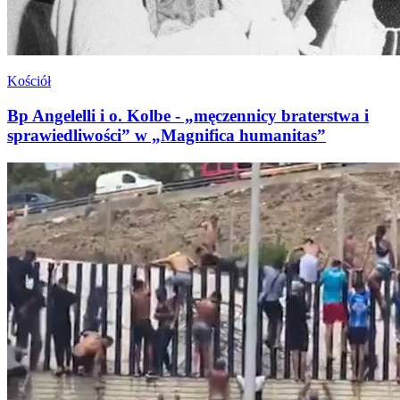
Kościół
Bp Angelelli i o. Kolbe - „męczennicy braterstwa i
sprawiedliwości” w „Magnifica humanitas”