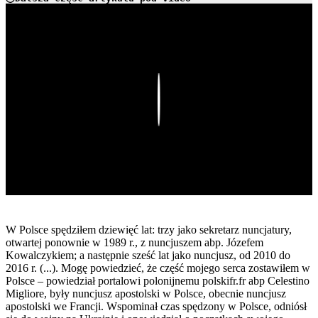
Play
W Polsce spędziłem dziewięć lat: trzy jako sekretarz nuncjatury,
otwartej ponownie w 1989 r., z nuncjuszem abp. Józefem
Kowalczykiem; a następnie sześć lat jako nuncjusz, od 2010 do
2016 r. (...). Mogę powiedzieć, że część mojego serca zostawiłem w
Polsce – powiedział portalowi polonijnemu polskifr.fr abp Celestino
Migliore, były nuncjusz apostolski w Polsce, obecnie nuncjusz
apostolski we Francji. Wspominał czas spędzony w Polsce, odniósł