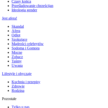
Czasy końca
Prześladowanie chrześcijan
Ideologia gender
Jest afera!
Skandal
Afera
Odlot
Szokujące
Mądrości celebrytów
Sodoma i Gomora
Mocne
Zobacz
Taśmy
Uwaga
Lifestyle i obyczaje
Kuchnia i przepisy
Zdrowie
Rodzina
Pozostałe
Tylko u nas