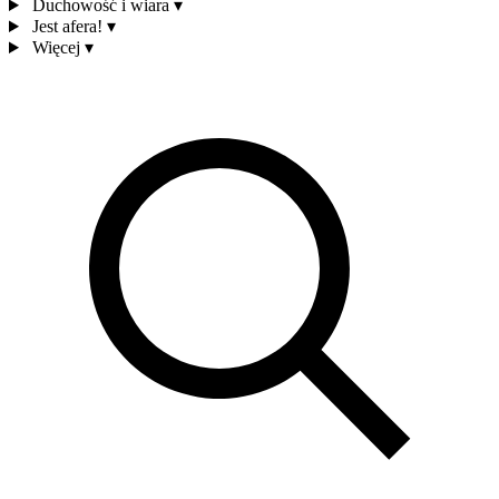
Duchowość i wiara
▾
Jest afera!
▾
Więcej
▾