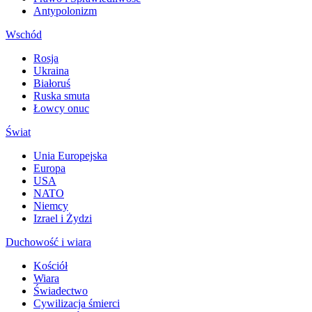
Antypolonizm
Wschód
Rosja
Ukraina
Białoruś
Ruska smuta
Łowcy onuc
Świat
Unia Europejska
Europa
USA
NATO
Niemcy
Izrael i Żydzi
Duchowość i wiara
Kościół
Wiara
Świadectwo
Cywilizacja śmierci