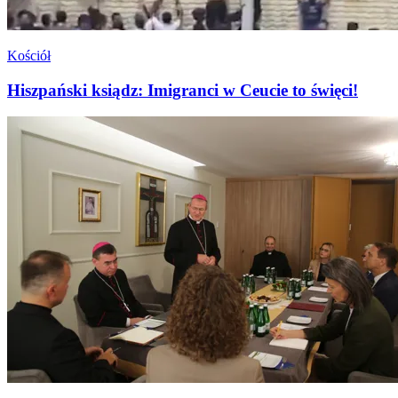
Kościół
Hiszpański ksiądz: Imigranci w Ceucie to święci!