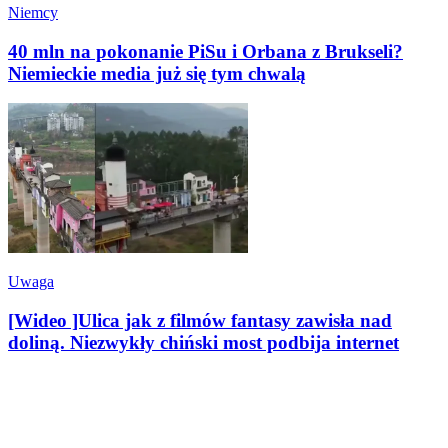
Niemcy
40 mln na pokonanie PiSu i Orbana z Brukseli?
Niemieckie media już się tym chwalą
Uwaga
[Wideo ]Ulica jak z filmów fantasy zawisła nad
doliną. Niezwykły chiński most podbija internet