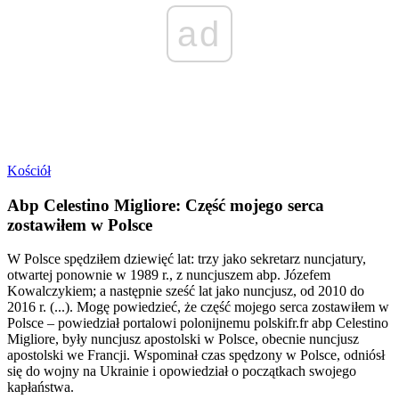
ad
Kościół
Abp Celestino Migliore: Część mojego serca
zostawiłem w Polsce
W Polsce spędziłem dziewięć lat: trzy jako sekretarz nuncjatury,
otwartej ponownie w 1989 r., z nuncjuszem abp. Józefem
Kowalczykiem; a następnie sześć lat jako nuncjusz, od 2010 do
2016 r. (...). Mogę powiedzieć, że część mojego serca zostawiłem w
Polsce – powiedział portalowi polonijnemu polskifr.fr abp Celestino
Migliore, były nuncjusz apostolski w Polsce, obecnie nuncjusz
apostolski we Francji. Wspominał czas spędzony w Polsce, odniósł
się do wojny na Ukrainie i opowiedział o początkach swojego
kapłaństwa.