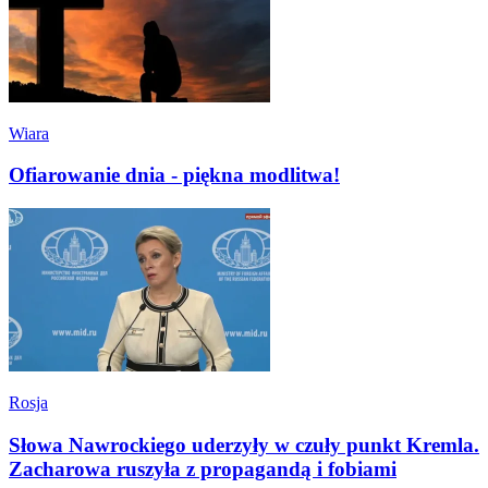
Wiara
Ofiarowanie dnia - piękna modlitwa!
Rosja
Słowa Nawrockiego uderzyły w czuły punkt Kremla.
Zacharowa ruszyła z propagandą i fobiami