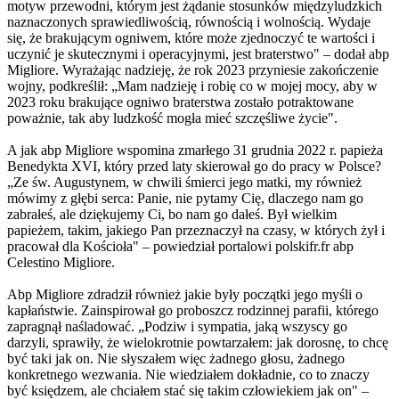
motyw przewodni, którym jest żądanie stosunków międzyludzkich
naznaczonych sprawiedliwością, równością i wolnością. Wydaje
się, że brakującym ogniwem, które może zjednoczyć te wartości i
uczynić je skutecznymi i operacyjnymi, jest braterstwo" – dodał abp
Migliore. Wyrażając nadzieję, że rok 2023 przyniesie zakończenie
wojny, podkreślił: „Mam nadzieję i robię co w mojej mocy, aby w
2023 roku brakujące ogniwo braterstwa zostało potraktowane
poważnie, tak aby ludzkość mogła mieć szczęśliwe życie".
A jak abp Migliore wspomina zmarłego 31 grudnia 2022 r. papieża
Benedykta XVI, który przed laty skierował go do pracy w Polsce?
„Ze św. Augustynem, w chwili śmierci jego matki, my również
mówimy z głębi serca: Panie, nie pytamy Cię, dlaczego nam go
zabrałeś, ale dziękujemy Ci, bo nam go dałeś. Był wielkim
papieżem, takim, jakiego Pan przeznaczył na czasy, w których żył i
pracował dla Kościoła" – powiedział portalowi polskifr.fr abp
Celestino Migliore.
Abp Migliore zdradził również jakie były początki jego myśli o
kapłaństwie. Zainspirował go proboszcz rodzinnej parafii, którego
zapragnął naśladować. „Podziw i sympatia, jaką wszyscy go
darzyli, sprawiły, że wielokrotnie powtarzałem: jak dorosnę, to chcę
być taki jak on. Nie słyszałem więc żadnego głosu, żadnego
konkretnego wezwania. Nie wiedziałem dokładnie, co to znaczy
być księdzem, ale chciałem stać się takim człowiekiem jak on" –