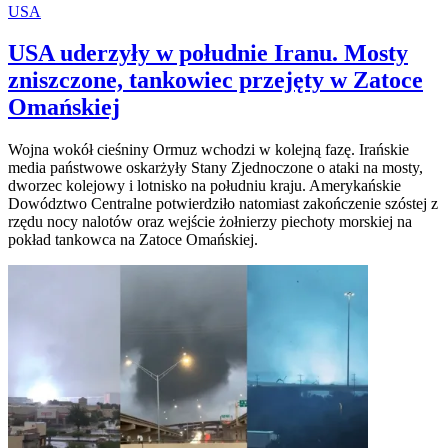
USA
USA uderzyły w południe Iranu. Mosty
zniszczone, tankowiec przejęty w Zatoce
Omańskiej
Wojna wokół cieśniny Ormuz wchodzi w kolejną fazę. Irańskie
media państwowe oskarżyły Stany Zjednoczone o ataki na mosty,
dworzec kolejowy i lotnisko na południu kraju. Amerykańskie
Dowództwo Centralne potwierdziło natomiast zakończenie szóstej z
rzędu nocy nalotów oraz wejście żołnierzy piechoty morskiej na
pokład tankowca na Zatoce Omańskiej.