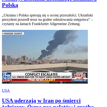
Polską
„Ukraina i Polska spierają się o ocenę przeszłości. Ukraiński
prezydent poszedł teraz na godne odnotowania ustępstwa” –
czytamy na łamach Frankfurter Allgemeine Zeitung.
USA
USA uderzają w Iran po śmierci
żołnierzy. Ósma noc nalotów i groźba