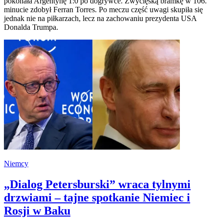
pokonała Argentynę 1:0 po dogrywce. Zwycięską bramkę w 106.
minucie zdobył Ferran Torres. Po meczu część uwagi skupiła się
jednak nie na piłkarzach, lecz na zachowaniu prezydenta USA
Donalda Trumpa.
Niemcy
„Dialog Petersburski” wraca tylnymi
drzwiami – tajne spotkanie Niemiec i
Rosji w Baku