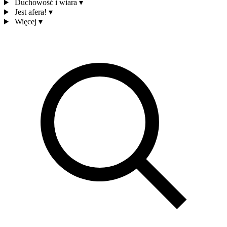
Duchowość i wiara
▾
Jest afera!
▾
Więcej
▾