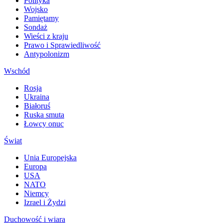
Polityka
Wojsko
Pamiętamy
Sondaż
Wieści z kraju
Prawo i Sprawiedliwość
Antypolonizm
Wschód
Rosja
Ukraina
Białoruś
Ruska smuta
Łowcy onuc
Świat
Unia Europejska
Europa
USA
NATO
Niemcy
Izrael i Żydzi
Duchowość i wiara