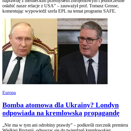
naprawdę z niemieckim przemysłem zbrojeniowym i jednocześnie
osłabić nasze relacje z USA” – zauważył prof. Tomasz Grosse,
komentując wypowiedź szefa EPL na temat programu SAFE.
Europa
Bomba atomowa dla Ukrainy? Londyn
odpowiada na kremlowską propagandę
„Nie ma w tym ani odrobiny prawdy” – podkreśli rzecznik premiera
Wielkiej Brytanii, odnosząc się do twierdzeń kremlowskiej