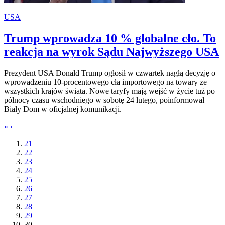
USA
Trump wprowadza 10 % globalne cło. To
reakcja na wyrok Sądu Najwyższego USA
Prezydent USA Donald Trump ogłosił w czwartek nagłą decyzję o
wprowadzeniu 10-procentowego cła importowego na towary ze
wszystkich krajów świata. Nowe taryfy mają wejść w życie tuż po
północy czasu wschodniego w sobotę 24 lutego, poinformował
Biały Dom w oficjalnej komunikacji.
«
‹
21
22
23
24
25
26
27
28
29
30