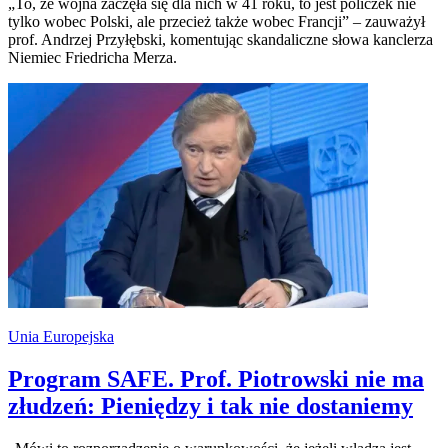
„To, że wojna zaczęła się dla nich w 41 roku, to jest policzek nie
tylko wobec Polski, ale przecież także wobec Francji” – zauważył
prof. Andrzej Przyłębski, komentując skandaliczne słowa kanclerza
Niemiec Friedricha Merza.
Unia Europejska
Program SAFE. Prof. Piotrowski nie ma
złudzeń: Pieniędzy i tak nie dostaniemy