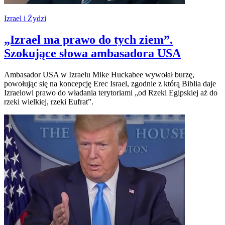
Izrael i Żydzi
„Izrael ma prawo do tych ziem”.
Szokujące słowa ambasadora USA
Ambasador USA w Izraelu Mike Huckabee wywołał burzę,
powołując się na koncepcję Erec Israel, zgodnie z którą Biblia daje
Izraelowi prawo do władania terytoriami „od Rzeki Egipskiej aż do
rzeki wielkiej, rzeki Eufrat”.