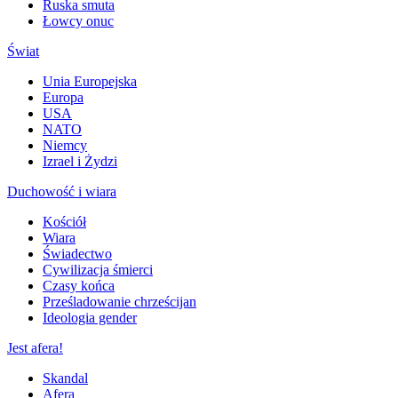
Ruska smuta
Łowcy onuc
Świat
Unia Europejska
Europa
USA
NATO
Niemcy
Izrael i Żydzi
Duchowość i wiara
Kościół
Wiara
Świadectwo
Cywilizacja śmierci
Czasy końca
Prześladowanie chrześcijan
Ideologia gender
Jest afera!
Skandal
Afera