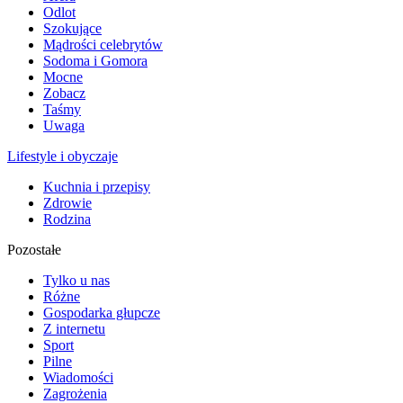
Odlot
Szokujące
Mądrości celebrytów
Sodoma i Gomora
Mocne
Zobacz
Taśmy
Uwaga
Lifestyle i obyczaje
Kuchnia i przepisy
Zdrowie
Rodzina
Pozostałe
Tylko u nas
Różne
Gospodarka głupcze
Z internetu
Sport
Pilne
Wiadomości
Zagrożenia