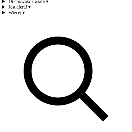
Duchowość i wiara
▾
Jest afera!
▾
Więcej
▾