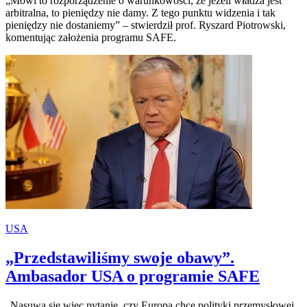
„Mówi to rozporządzenie o warunkowości, że jeżeli władza jest
arbitralna, to pieniędzy nie damy. Z tego punktu widzenia i tak
pieniędzy nie dostaniemy” – stwierdził prof. Ryszard Piotrowski,
komentując założenia programu SAFE.
USA
„Przedstawiliśmy swoje obawy”.
Ambasador USA o programie SAFE
„Nasuwa się więc pytanie, czy Europa chce polityki przemysłowej,