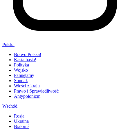
Polska
Brawo Polska!
Kasta basta!
Polityka
Wojsko
Pamiętamy
Sondaż
Wieści z kraju
Prawo i Sprawiedliwość
Antypolonizm
Wschód
Rosja
Ukraina
Białoruś