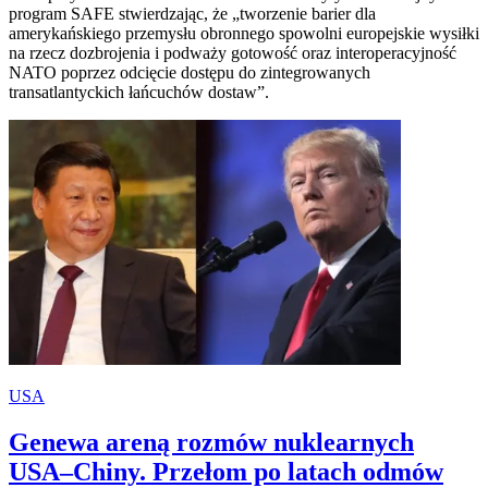
program SAFE stwierdzając, że „tworzenie barier dla
amerykańskiego przemysłu obronnego spowolni europejskie wysiłki
na rzecz dozbrojenia i podważy gotowość oraz interoperacyjność
NATO poprzez odcięcie dostępu do zintegrowanych
transatlantyckich łańcuchów dostaw”.
USA
Genewa areną rozmów nuklearnych
USA–Chiny. Przełom po latach odmów