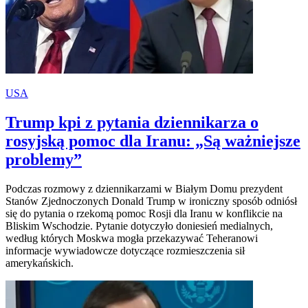
USA
Trump kpi z pytania dziennikarza o
rosyjską pomoc dla Iranu: „Są ważniejsze
problemy”
Podczas rozmowy z dziennikarzami w Białym Domu prezydent
Stanów Zjednoczonych Donald Trump w ironiczny sposób odniósł
się do pytania o rzekomą pomoc Rosji dla Iranu w konflikcie na
Bliskim Wschodzie. Pytanie dotyczyło doniesień medialnych,
według których Moskwa mogła przekazywać Teheranowi
informacje wywiadowcze dotyczące rozmieszczenia sił
amerykańskich.