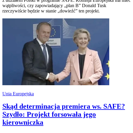
z udziałem Polski w programie SAFE. Komisja Europejska ma mieć
wątpliwości, czy zapowiadający „plan B” Donald Tusk
rzeczywiście będzie w stanie „dowieźć” ten projekt.
Unia Europejska
Skąd determinacja premiera ws. SAFE?
Szydło: Projekt forsowała jego
kierowniczka