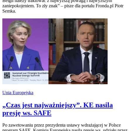
Belgii należy traktować z najwyższą powagą i najwyższym
zaniepokojeniem. To zły znak” – pisze dla portalu Fronda.pl Piotr
Semka.
Unia Europejska
„Czas jest najważniejszy”. KE nasila
presję ws. SAFE
Po zawetowaniu przez prezydenta ustawy wdrażającej w Polsce
program SAFE, Komisja Europejska nasila presję ws. udziału przez