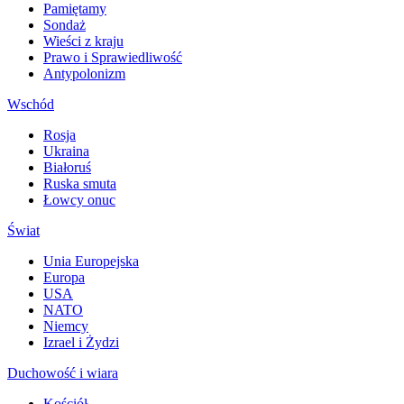
Pamiętamy
Sondaż
Wieści z kraju
Prawo i Sprawiedliwość
Antypolonizm
Wschód
Rosja
Ukraina
Białoruś
Ruska smuta
Łowcy onuc
Świat
Unia Europejska
Europa
USA
NATO
Niemcy
Izrael i Żydzi
Duchowość i wiara
Kościół