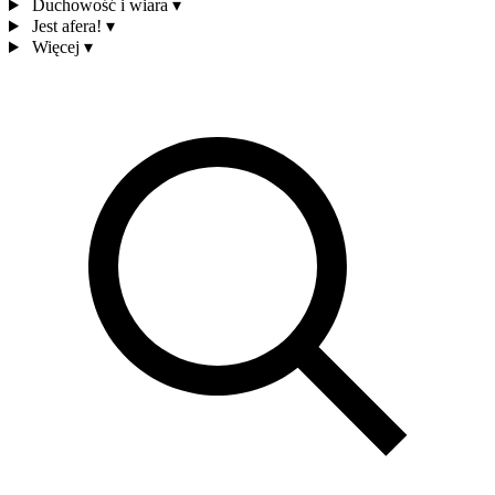
Duchowość i wiara
▾
Jest afera!
▾
Więcej
▾