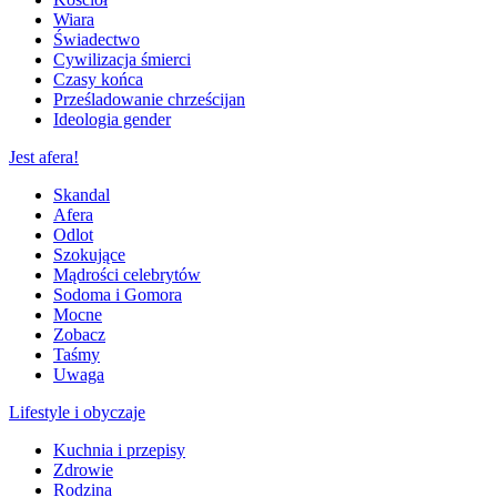
Wiara
Świadectwo
Cywilizacja śmierci
Czasy końca
Prześladowanie chrześcijan
Ideologia gender
Jest afera!
Skandal
Afera
Odlot
Szokujące
Mądrości celebrytów
Sodoma i Gomora
Mocne
Zobacz
Taśmy
Uwaga
Lifestyle i obyczaje
Kuchnia i przepisy
Zdrowie
Rodzina