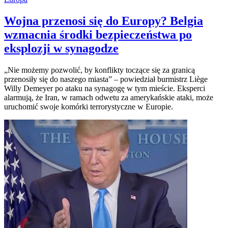
Wojna przenosi się do Europy? Belgia
wzmacnia środki bezpieczeństwa po
eksplozji w synagodze
„Nie możemy pozwolić, by konflikty toczące się za granicą
przenosiły się do naszego miasta” – powiedział burmistrz Liège
Willy Demeyer po ataku na synagogę w tym mieście. Eksperci
alarmują, że Iran, w ramach odwetu za amerykańskie ataki, może
uruchomić swoje komórki terrorystyczne w Europie.