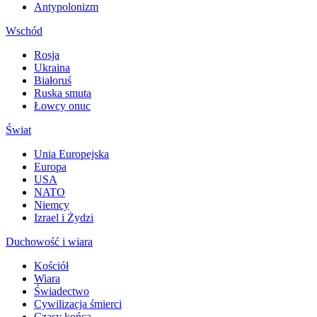
Antypolonizm
Wschód
Rosja
Ukraina
Białoruś
Ruska smuta
Łowcy onuc
Świat
Unia Europejska
Europa
USA
NATO
Niemcy
Izrael i Żydzi
Duchowość i wiara
Kościół
Wiara
Świadectwo
Cywilizacja śmierci
Czasy końca