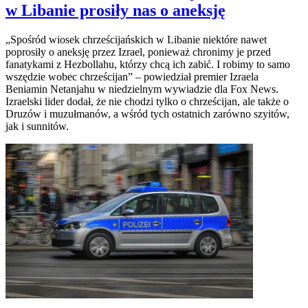
w Libanie prosiły nas o aneksję
„Spośród wiosek chrześcijańskich w Libanie niektóre nawet
poprosiły o aneksję przez Izrael, ponieważ chronimy je przed
fanatykami z Hezbollahu, którzy chcą ich zabić. I robimy to samo
wszędzie wobec chrześcijan” – powiedział premier Izraela
Beniamin Netanjahu w niedzielnym wywiadzie dla Fox News.
Izraelski lider dodał, że nie chodzi tylko o chrześcijan, ale także o
Druzów i muzułmanów, a wśród tych ostatnich zarówno szyitów,
jak i sunnitów.