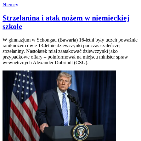
Niemcy
Strzelanina i atak nożem w niemieckiej
szkole
W gimnazjum w Schongau (Bawaria) 16-letni były uczeń poważnie
ranił nożem dwie 13-letnie dziewczynki podczas szaleńczej
strzelaniny. Nastolatek miał zaatakować dziewczynki jako
przypadkowe ofiary – poinformował na miejscu minister spraw
wewnętrznych Alexander Dobrindt (CSU).