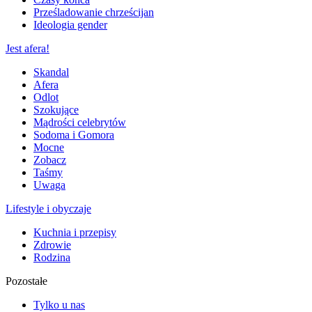
Prześladowanie chrześcijan
Ideologia gender
Jest afera!
Skandal
Afera
Odlot
Szokujące
Mądrości celebrytów
Sodoma i Gomora
Mocne
Zobacz
Taśmy
Uwaga
Lifestyle i obyczaje
Kuchnia i przepisy
Zdrowie
Rodzina
Pozostałe
Tylko u nas