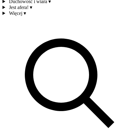
Duchowość i wiara
▾
Jest afera!
▾
Więcej
▾