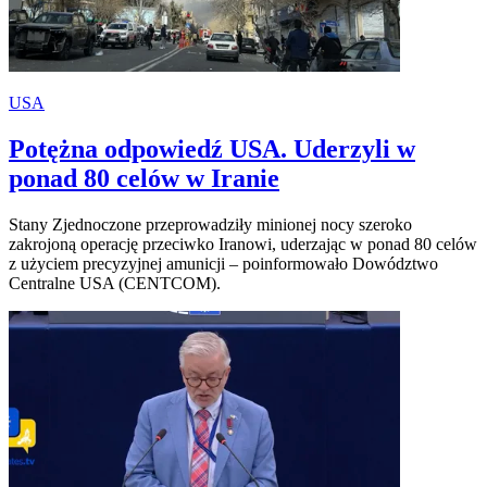
USA
Potężna odpowiedź USA. Uderzyli w
ponad 80 celów w Iranie
Stany Zjednoczone przeprowadziły minionej nocy szeroko
zakrojoną operację przeciwko Iranowi, uderzając w ponad 80 celów
z użyciem precyzyjnej amunicji – poinformowało Dowództwo
Centralne USA (CENTCOM).