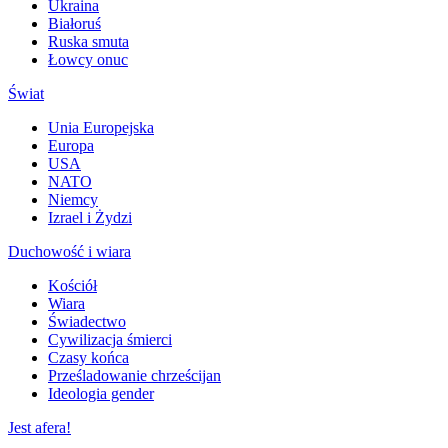
Ukraina
Białoruś
Ruska smuta
Łowcy onuc
Świat
Unia Europejska
Europa
USA
NATO
Niemcy
Izrael i Żydzi
Duchowość i wiara
Kościół
Wiara
Świadectwo
Cywilizacja śmierci
Czasy końca
Prześladowanie chrześcijan
Ideologia gender
Jest afera!