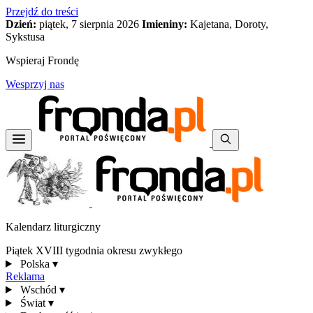
Przejdź do treści
Dzień:
piątek, 7 sierpnia 2026
Imieniny:
Kajetana, Doroty,
Sykstusa
Wspieraj Frondę
Wesprzyj nas
Kalendarz liturgiczny
Piątek XVIII tygodnia okresu zwykłego
Polska
▾
Reklama
Wschód
▾
Świat
▾