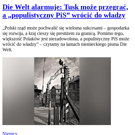
Die Welt alarmuje: Tusk może przegrać,
a „populistyczny PiS” wrócić do władzy
„Polski rząd może pochwalić się wieloma sukcesami – gospodarka
się rozwija, a kraj cieszy się prestiżem za granicą. Pomimo tego,
większość Polaków jest niezadowolona, a populistyczny PiS może
wrócić do władzy” – czytamy na łamach niemieckiego pisma Die
Welt.
Niemcy