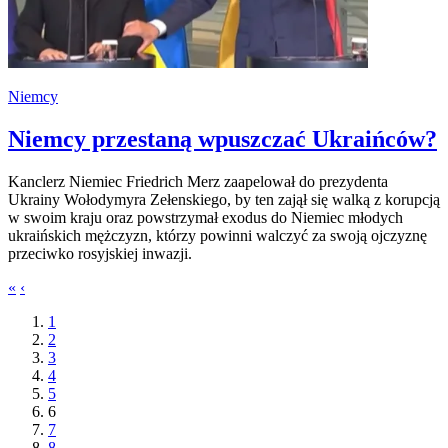
Niemcy
Niemcy przestaną wpuszczać Ukraińców?
Kanclerz Niemiec Friedrich Merz zaapelował do prezydenta
Ukrainy Wołodymyra Zełenskiego, by ten zajął się walką z korupcją
w swoim kraju oraz powstrzymał exodus do Niemiec młodych
ukraińskich mężczyzn, którzy powinni walczyć za swoją ojczyznę
przeciwko rosyjskiej inwazji.
«
‹
1
2
3
4
5
6
7
8