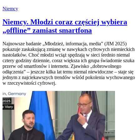
Niemcy
Niemcy. Młodzi coraz częściej wybiera
„offline” zamiast smartfona
Najnowsze badanie „Młodzież, informacja, media” (JIM 2025)
pokazuje zaskakującą zmianę w nawykach cyfrowych niemieckich
nastolatków. Choć młodzi wciąż spędzają w sieci średnio niemal
cztery godziny dziennie, coraz większa ich grupa świadomie szuka
przerw od smartfonów i internetu. Zjawisko „dobrowolnego
odłączenia” – jeszcze kilka lat temu niemal niewidoczne – staje się
jednym z najciekawszych trendów wśród pokolenia wychowanego
w rzeczywistości cyfrowej.