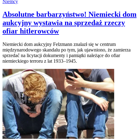
Niemcy
Absolutne barbarzyństwo! Niemiecki dom
aukcyjny wystawia na sprzedaż rzeczy
ofiar hitlerowców
Niemiecki dom aukcyjny Felzmann znalazł się w centrum
międzynarodowego skandalu po tym, jak ujawniono, że zamierza
sprzedać na licytacji dokumenty i pamiątki należące do ofiar
niemieckiego terroru z lat 1933–1945.