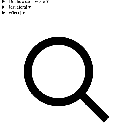
Duchowość i wiara
▾
Jest afera!
▾
Więcej
▾