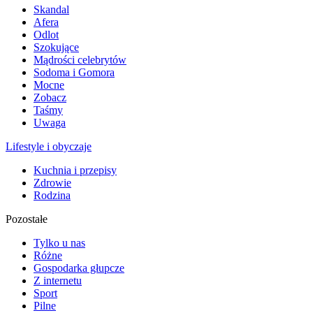
Skandal
Afera
Odlot
Szokujące
Mądrości celebrytów
Sodoma i Gomora
Mocne
Zobacz
Taśmy
Uwaga
Lifestyle i obyczaje
Kuchnia i przepisy
Zdrowie
Rodzina
Pozostałe
Tylko u nas
Różne
Gospodarka głupcze
Z internetu
Sport
Pilne