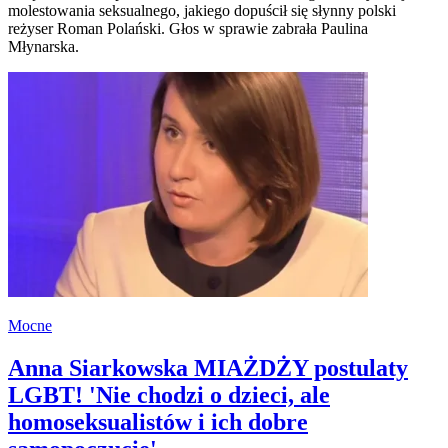
molestowania seksualnego, jakiego dopuścił się słynny polski
reżyser Roman Polański. Głos w sprawie zabrała Paulina
Młynarska.
Mocne
Anna Siarkowska MIAŻDŻY postulaty
LGBT! 'Nie chodzi o dzieci, ale
homoseksualistów i ich dobre