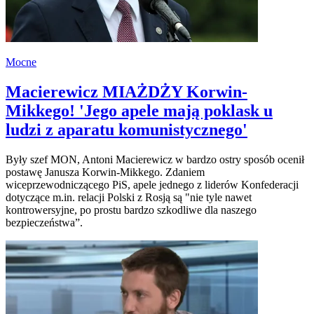
Mocne
Macierewicz MIAŻDŻY Korwin-
Mikkego! 'Jego apele mają poklask u
ludzi z aparatu komunistycznego'
Były szef MON, Antoni Macierewicz w bardzo ostry sposób ocenił
postawę Janusza Korwin-Mikkego. Zdaniem
wiceprzewodniczącego PiS, apele jednego z liderów Konfederacji
dotyczące m.in. relacji Polski z Rosją są "nie tyle nawet
kontrowersyjne, po prostu bardzo szkodliwe dla naszego
bezpieczeństwa”.