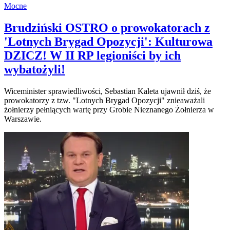
Mocne
Brudziński OSTRO o prowokatorach z
'Lotnych Brygad Opozycji': Kulturowa
DZICZ! W II RP legioniści by ich
wybatożyli!
Wiceminister sprawiedliwości, Sebastian Kaleta ujawnił dziś, że
prowokatorzy z tzw. "Lotnych Brygad Opozycji" znieaważali
żołnierzy pełniących wartę przy Grobie Nieznanego Żołnierza w
Warszawie.