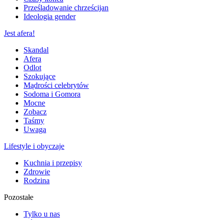
Prześladowanie chrześcijan
Ideologia gender
Jest afera!
Skandal
Afera
Odlot
Szokujące
Mądrości celebrytów
Sodoma i Gomora
Mocne
Zobacz
Taśmy
Uwaga
Lifestyle i obyczaje
Kuchnia i przepisy
Zdrowie
Rodzina
Pozostałe
Tylko u nas