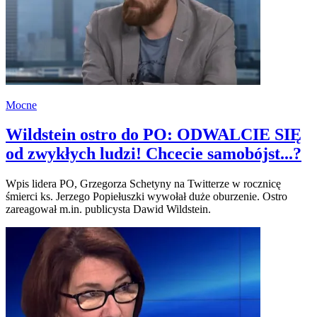
Mocne
Wildstein ostro do PO: ODWALCIE SIĘ
od zwykłych ludzi! Chcecie samobójst...?
Wpis lidera PO, Grzegorza Schetyny na Twitterze w rocznicę
śmierci ks. Jerzego Popiełuszki wywołał duże oburzenie. Ostro
zareagował m.in. publicysta Dawid Wildstein.