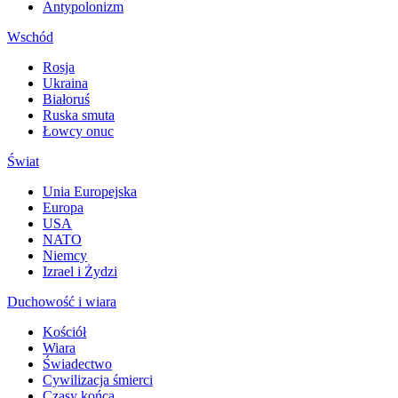
Antypolonizm
Wschód
Rosja
Ukraina
Białoruś
Ruska smuta
Łowcy onuc
Świat
Unia Europejska
Europa
USA
NATO
Niemcy
Izrael i Żydzi
Duchowość i wiara
Kościół
Wiara
Świadectwo
Cywilizacja śmierci
Czasy końca