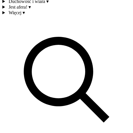
Duchowość i wiara
▾
Jest afera!
▾
Więcej
▾