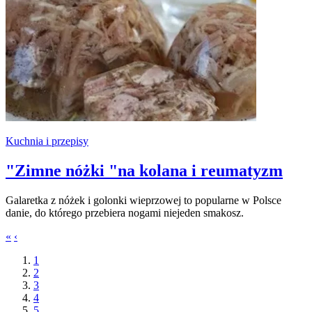
Kuchnia i przepisy
"Zimne nóżki "na kolana i reumatyzm
Galaretka z nóżek i golonki wieprzowej to popularne w Polsce
danie, do którego przebiera nogami niejeden smakosz.
«
‹
1
2
3
4
5