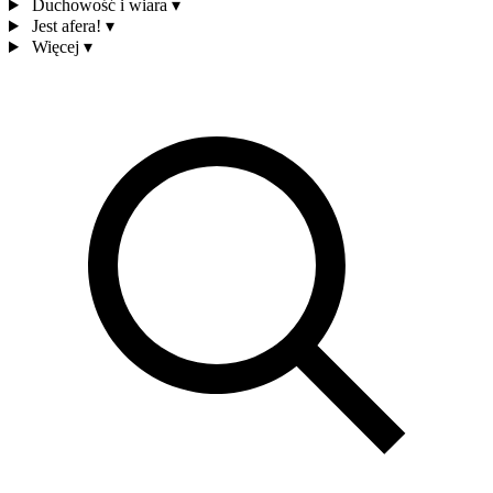
Duchowość i wiara
▾
Jest afera!
▾
Więcej
▾