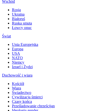
Wschód
Rosja
Ukraina
Białoruś
Ruska smuta
Łowcy onuc
Świat
Unia Europejska
Europa
USA
NATO
Niemcy
Izrael i Żydzi
Duchowość i wiara
Kościół
Wiara
Świadectwo
Cywilizacja śmierci
Czasy końca
Prześladowanie chrześcijan
Ideologia gender