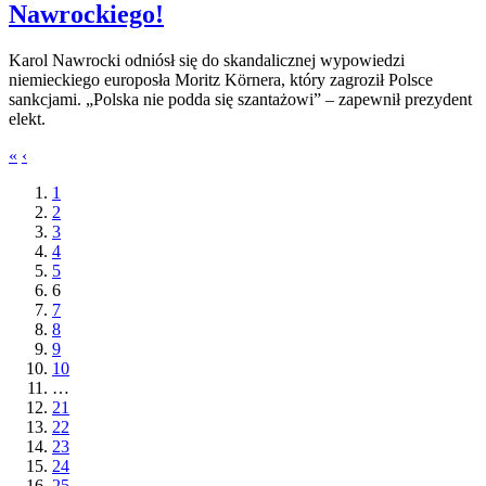
Nawrockiego!
Karol Nawrocki odniósł się do skandalicznej wypowiedzi
niemieckiego europosła Moritz Körnera, który zagroził Polsce
sankcjami. „Polska nie podda się szantażowi” – zapewnił prezydent
elekt.
«
‹
1
2
3
4
5
6
7
8
9
10
…
21
22
23
24
25