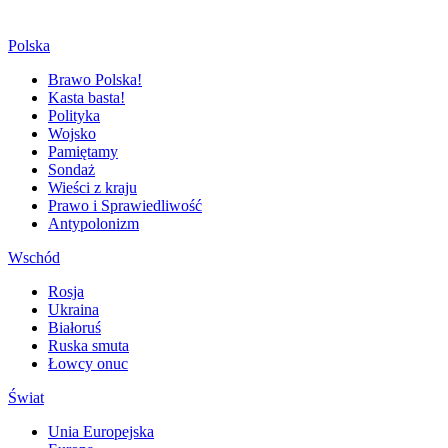
Polska
Brawo Polska!
Kasta basta!
Polityka
Wojsko
Pamiętamy
Sondaż
Wieści z kraju
Prawo i Sprawiedliwość
Antypolonizm
Wschód
Rosja
Ukraina
Białoruś
Ruska smuta
Łowcy onuc
Świat
Unia Europejska