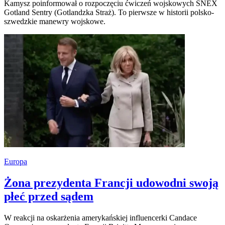
Kamysz poinformował o rozpoczęciu ćwiczeń wojskowych SNEX
Gotland Sentry (Gotlandzka Straż). To pierwsze w historii polsko-
szwedzkie manewry wojskowe.
Europa
Żona prezydenta Francji udowodni swoją
płeć przed sądem
W reakcji na oskarżenia amerykańskiej influencerki Candace