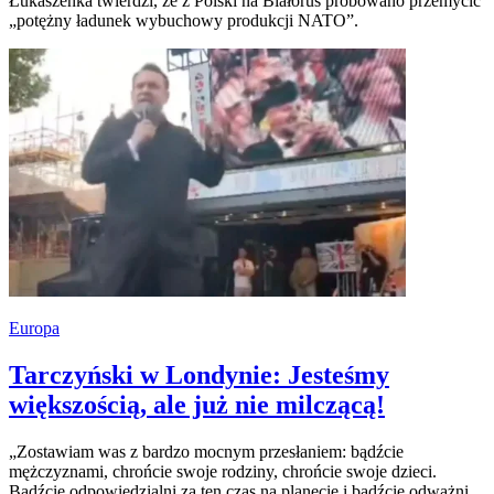
Łukaszenka twierdzi, że z Polski na Białoruś próbowano przemycić
„potężny ładunek wybuchowy produkcji NATO”.
Europa
Tarczyński w Londynie: Jesteśmy
większością, ale już nie milczącą!
„Zostawiam was z bardzo mocnym przesłaniem: bądźcie
mężczyznami, chrońcie swoje rodziny, chrońcie swoje dzieci.
Bądźcie odpowiedzialni za ten czas na planecie i bądźcie odważni.