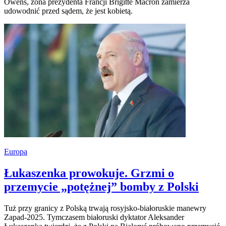
Owens, żona prezydenta Francji Brigitte Macron zamierza
udowodnić przed sądem, że jest kobietą.
Europa
Łukaszenka prowokuje. Grzmi o
przemycie „potężnej” bomby z Polski
Tuż przy granicy z Polską trwają rosyjsko-białoruskie manewry
Zapad-2025. Tymczasem białoruski dyktator Aleksander