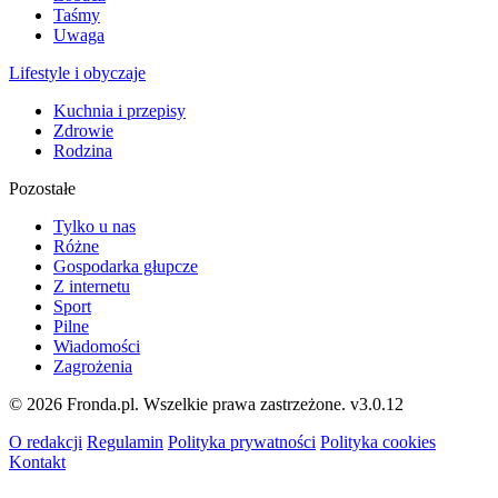
Taśmy
Uwaga
Lifestyle i obyczaje
Kuchnia i przepisy
Zdrowie
Rodzina
Pozostałe
Tylko u nas
Różne
Gospodarka głupcze
Z internetu
Sport
Pilne
Wiadomości
Zagrożenia
© 2026 Fronda.pl. Wszelkie prawa zastrzeżone.
v3.0.12
O redakcji
Regulamin
Polityka prywatności
Polityka cookies
Kontakt