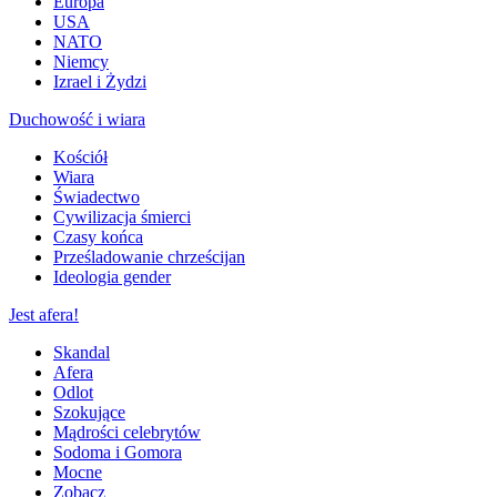
Europa
USA
NATO
Niemcy
Izrael i Żydzi
Duchowość i wiara
Kościół
Wiara
Świadectwo
Cywilizacja śmierci
Czasy końca
Prześladowanie chrześcijan
Ideologia gender
Jest afera!
Skandal
Afera
Odlot
Szokujące
Mądrości celebrytów
Sodoma i Gomora
Mocne
Zobacz