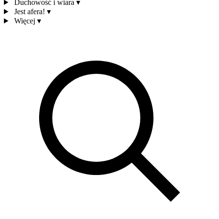
Duchowość i wiara
▾
Jest afera!
▾
Więcej
▾