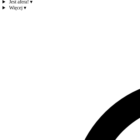
Jest afera!
▾
Więcej
▾