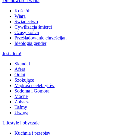
Duchowość i wiara
Kościół
Wiara
Świadectwo
Cywilizacja śmierci
Czasy końca
Prześladowanie chrześcijan
Ideologia gender
Jest afera!
Skandal
Afera
Odlot
Szokujące
Mądrości celebrytów
Sodoma i Gomora
Mocne
Zobacz
Taśmy
Uwaga
Lifestyle i obyczaje
Kuchnia i przepisy