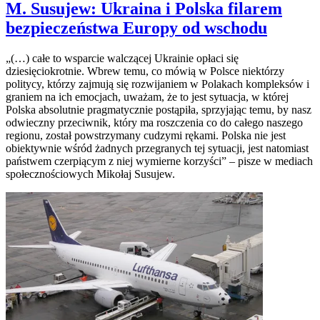
M. Susujew: Ukraina i Polska filarem
bezpieczeństwa Europy od wschodu
„(…) całe to wsparcie walczącej Ukrainie opłaci się
dziesięciokrotnie. Wbrew temu, co mówią w Polsce niektórzy
politycy, którzy zajmują się rozwijaniem w Polakach kompleksów i
graniem na ich emocjach, uważam, że to jest sytuacja, w której
Polska absolutnie pragmatycznie postąpiła, sprzyjając temu, by nasz
odwieczny przeciwnik, który ma roszczenia co do całego naszego
regionu, został powstrzymany cudzymi rękami. Polska nie jest
obiektywnie wśród żadnych przegranych tej sytuacji, jest natomiast
państwem czerpiącym z niej wymierne korzyści” – pisze w mediach
społecznościowych Mikołaj Susujew.