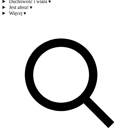
Duchowość i wiara
▾
Jest afera!
▾
Więcej
▾