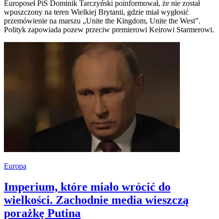
Europoseł PiS Dominik Tarczyński poinformował, że nie został
wpuszczony na teren Wielkiej Brytanii, gdzie miał wygłosić
przemówienie na marszu „Unite the Kingdom, Unite the West”.
Polityk zapowiada pozew przeciw premierowi Keirowi Starmerowi.
Europa
Imperium, które miało wrócić do
wielkości. Zachodnie media wieszczą
porażkę Putina