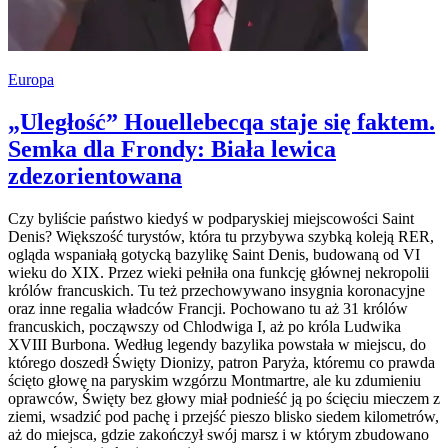
Europa
„Uległość” Houellebecqa staje się faktem.
Semka dla Frondy: Biała lewica
zdezorientowana
Czy byliście państwo kiedyś w podparyskiej miejscowości Saint
Denis? Większość turystów, która tu przybywa szybką koleją RER,
ogląda wspaniałą gotycką bazylikę Saint Denis, budowaną od VI
wieku do XIX. Przez wieki pełniła ona funkcję głównej nekropolii
królów francuskich. Tu też przechowywano insygnia koronacyjne
oraz inne regalia władców Francji. Pochowano tu aż 31 królów
francuskich, począwszy od Chlodwiga I, aż po króla Ludwika
XVIII Burbona. Według legendy bazylika powstała w miejscu, do
którego doszedł Święty Dionizy, patron Paryża, któremu co prawda
ścięto głowę na paryskim wzgórzu Montmartre, ale ku zdumieniu
oprawców, Święty bez głowy miał podnieść ją po ścięciu mieczem z
ziemi, wsadzić pod pachę i przejść pieszo blisko siedem kilometrów,
aż do miejsca, gdzie zakończył swój marsz i w którym zbudowano