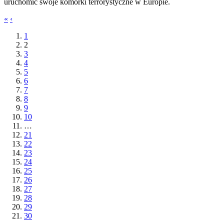
uruchomić swoje komórki terrorystyczne w Europie.
«
‹
1
2
3
4
5
6
7
8
9
10
…
21
22
23
24
25
26
27
28
29
30