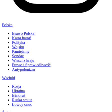
Polska
Brawo Polska!
Kasta basta!
Polityka
Wojsko
Pamiętamy
Sondaż
Wieści z kraju
Prawo i Sprawiedliwość
Antypolonizm
Wschód
Rosja
Ukraina
Białoruś
Ruska smuta
Łowcy onuc