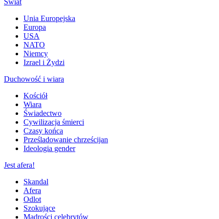
Świat
Unia Europejska
Europa
USA
NATO
Niemcy
Izrael i Żydzi
Duchowość i wiara
Kościół
Wiara
Świadectwo
Cywilizacja śmierci
Czasy końca
Prześladowanie chrześcijan
Ideologia gender
Jest afera!
Skandal
Afera
Odlot
Szokujące
Mądrości celebrytów