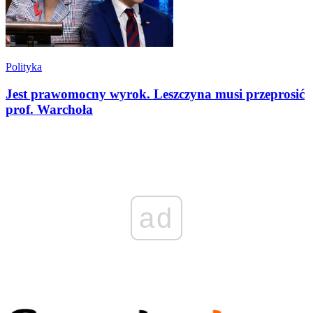
Polityka
Jest prawomocny wyrok. Leszczyna musi przeprosić
prof. Warchoła
ad