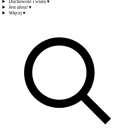
Duchowość i wiara
▾
Jest afera!
▾
Więcej
▾