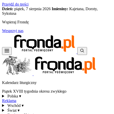
Przejdź do treści
Dzień:
piątek, 7 sierpnia 2026
Imieniny:
Kajetana, Doroty,
Sykstusa
Wspieraj Frondę
Wesprzyj nas
Kalendarz liturgiczny
Piątek XVIII tygodnia okresu zwykłego
Polska
▾
Reklama
Wschód
▾
Świat
▾