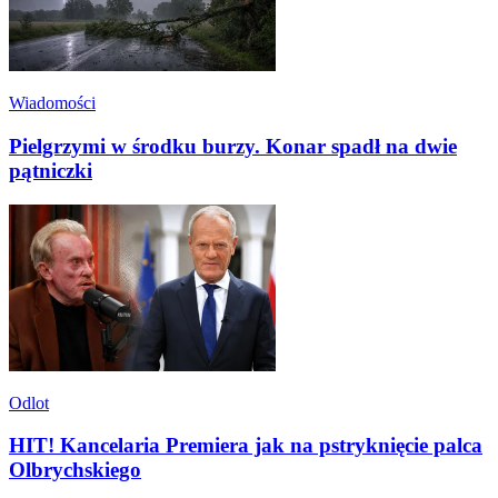
Wiadomości
Pielgrzymi w środku burzy. Konar spadł na dwie
pątniczki
Odlot
HIT! Kancelaria Premiera jak na pstryknięcie palca
Olbrychskiego