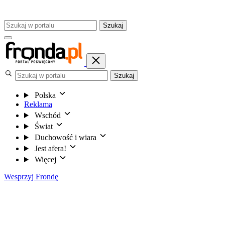
Szukaj
Szukaj
Polska
Reklama
Wschód
Świat
Duchowość i wiara
Jest afera!
Więcej
Wesprzyj Frondę