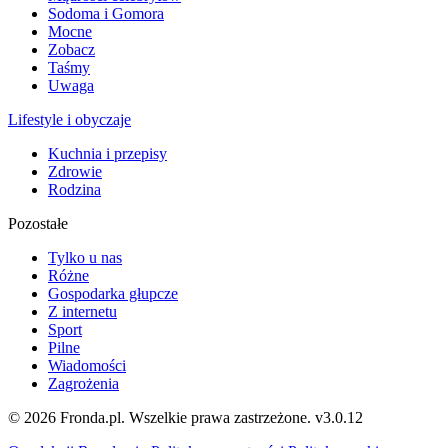
Sodoma i Gomora
Mocne
Zobacz
Taśmy
Uwaga
Lifestyle i obyczaje
Kuchnia i przepisy
Zdrowie
Rodzina
Pozostałe
Tylko u nas
Różne
Gospodarka głupcze
Z internetu
Sport
Pilne
Wiadomości
Zagrożenia
© 2026 Fronda.pl. Wszelkie prawa zastrzeżone.
v3.0.12