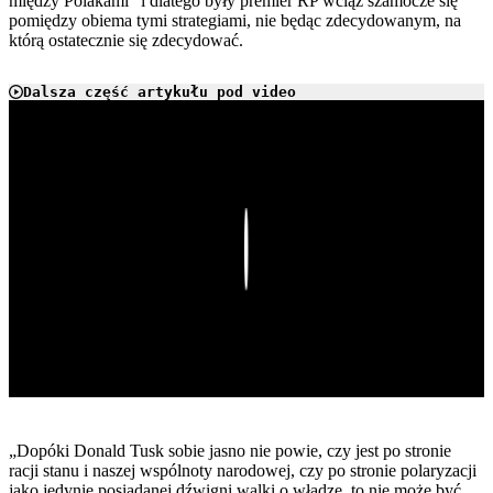
między Polakami” i dlatego były premier RP wciąż szamocze się
pomiędzy obiema tymi strategiami, nie będąc zdecydowanym, na
którą ostatecznie się zdecydować.
Dalsza część artykułu pod video
Play
„Dopóki Donald Tusk sobie jasno nie powie, czy jest po stronie
racji stanu i naszej wspólnoty narodowej, czy po stronie polaryzacji
jako jedynie posiadanej dźwigni walki o władzę, to nie może być