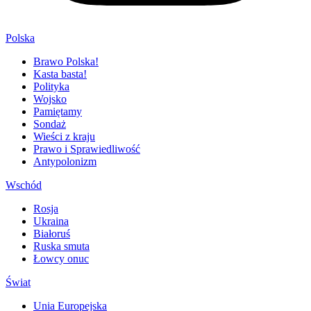
Polska
Brawo Polska!
Kasta basta!
Polityka
Wojsko
Pamiętamy
Sondaż
Wieści z kraju
Prawo i Sprawiedliwość
Antypolonizm
Wschód
Rosja
Ukraina
Białoruś
Ruska smuta
Łowcy onuc
Świat
Unia Europejska