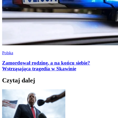
Polska
Zamordował rodzinę, a na końcu siebie?
Wstrząsająca tragedia w Skawinie
Czytaj dalej