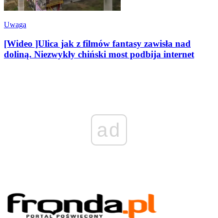
Uwaga
[Wideo ]Ulica jak z filmów fantasy zawisła nad
doliną. Niezwykły chiński most podbija internet
ad