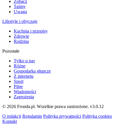
Zobacz
Taśmy
Uwaga
Lifestyle i obyczaje
Kuchnia i przepisy
Zdrowie
Rodzina
Pozostałe
Tylko u nas
Różne
Gospodarka głupcze
Z internetu
Sport
Pilne
Wiadomości
Zagrożenia
© 2026 Fronda.pl. Wszelkie prawa zastrzeżone.
v3.0.12
O redakcji
Regulamin
Polityka prywatności
Polityka cookies
Kontakt