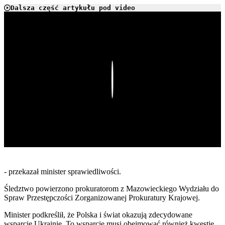
Dalsza część artykułu pod video
Play
- przekazał minister sprawiedliwości.
Śledztwo powierzono prokuratorom z Mazowieckiego Wydziału do
Spraw Przestępczości Zorganizowanej Prokuratury Krajowej.
Minister podkreślił, że Polska i świat okazują zdecydowane
wsparcie Ukrainie. To wsparcie musi obejmować również kwestie