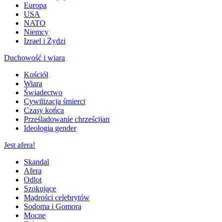
Europa
USA
NATO
Niemcy
Izrael i Żydzi
Duchowość i wiara
Kościół
Wiara
Świadectwo
Cywilizacja śmierci
Czasy końca
Prześladowanie chrześcijan
Ideologia gender
Jest afera!
Skandal
Afera
Odlot
Szokujące
Mądrości celebrytów
Sodoma i Gomora
Mocne