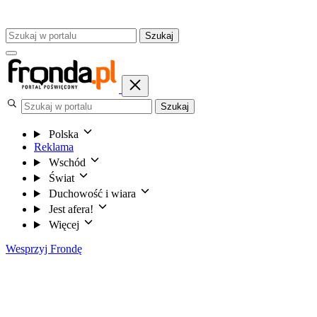
Szukaj
Szukaj
Polska
Reklama
Wschód
Świat
Duchowość i wiara
Jest afera!
Więcej
Wesprzyj Frondę