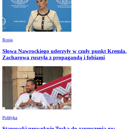
Rosja
Słowa Nawrockiego uderzyły w czuły punkt Kremla.
Zacharowa ruszyła z propagandą i fobiami
Polityka
Stanowski prowokuje Tuska do zaproszenia go: