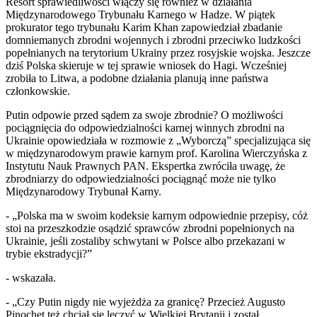
Resort sprawiedliwości włączy się również w działania
Międzynarodowego Trybunału Karnego w Hadze. W piątek
prokurator tego trybunału Karim Khan zapowiedział zbadanie
domniemanych zbrodni wojennych i zbrodni przeciwko ludzkości
popełnianych na terytorium Ukrainy przez rosyjskie wojska. Jeszcze
dziś Polska skieruje w tej sprawie wniosek do Hagi. Wcześniej
zrobiła to Litwa, a podobne działania planują inne państwa
członkowskie.
Putin odpowie przed sądem za swoje zbrodnie? O możliwości
pociągnięcia do odpowiedzialności karnej winnych zbrodni na
Ukrainie opowiedziała w rozmowie z „Wyborczą” specjalizująca się
w międzynarodowym prawie karnym prof. Karolina Wierczyńska z
Instytutu Nauk Prawnych PAN. Ekspertka zwróciła uwagę, że
zbrodniarzy do odpowiedzialności pociągnąć może nie tylko
Międzynarodowy Trybunał Karny.
- „Polska ma w swoim kodeksie karnym odpowiednie przepisy, cóż
stoi na przeszkodzie osądzić sprawców zbrodni popełnionych na
Ukrainie, jeśli zostaliby schwytani w Polsce albo przekazani w
trybie ekstradycji?”
- wskazała.
- „Czy Putin nigdy nie wyjeżdża za granicę? Przecież Augusto
Pinochet też chciał się leczyć w Wielkiej Brytanii i został