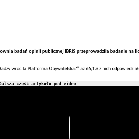
cownia badań opinii publicznej IBRiS przeprowadziła badanie na l
adzy wróciła Platforma Obywatelska?” aż 66,1% z nich odpowiedziało
Dalsza część artykułu pod video
Play