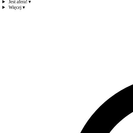
Jest afera!
▾
Więcej
▾