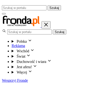
Szukaj
Szukaj
Polska
Reklama
Wschód
Świat
Duchowość i wiara
Jest afera!
Więcej
Wesprzyj Frondę