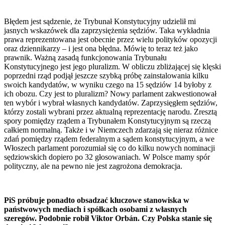
Błędem jest sądzenie, że Trybunał Konstytucyjny udzielił mi
jasnych wskazówek dla zaprzysiężenia sędziów. Taka wykładnia
prawa reprezentowana jest obecnie przez wielu polityków opozycji
oraz dziennikarzy – i jest ona błędna. Mówię to teraz też jako
prawnik. Ważną zasadą funkcjonowania Trybunału
Konstytucyjnego jest jego pluralizm. W obliczu zbliżającej się klęski
poprzedni rząd podjął jeszcze szybką próbę zainstalowania kilku
swoich kandydatów, w wyniku czego na 15 sędziów 14 byłoby z
ich obozu. Czy jest to pluralizm? Nowy parlament zakwestionował
ten wybór i wybrał własnych kandydatów. Zaprzysięgłem sędziów,
którzy zostali wybrani przez aktualną reprezentację narodu. Zresztą
spory pomiędzy rządem a Trybunałem Konstytucyjnym są rzeczą
całkiem normalną. Także i w Niemczech zdarzają się nieraz różnice
zdań pomiędzy rządem federalnym a sądem konstytucyjnym, a we
Włoszech parlament porozumiał się co do kilku nowych nominacji
sędziowskich dopiero po 32 głosowaniach. W Polsce mamy spór
polityczny, ale na pewno nie jest zagrożona demokracja.
PiS próbuje ponadto obsadzać kluczowe stanowiska w
państwowych mediach i spółkach osobami z własnych
szeregów. Podobnie robił Viktor Orbán. Czy Polska stanie się