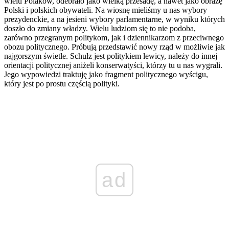
wielu Polaków, odebrało jako wielką przesadę, a nawet jako obrazę
Polski i polskich obywateli. Na wiosnę mieliśmy u nas wybory
prezydenckie, a na jesieni wybory parlamentarne, w wyniku których
doszło do zmiany władzy. Wielu ludziom się to nie podoba,
zarówno przegranym politykom, jak i dziennikarzom z przeciwnego
obozu politycznego. Próbują przedstawić nowy rząd w możliwie jak
najgorszym świetle. Schulz jest politykiem lewicy, należy do innej
orientacji politycznej aniżeli konserwatyści, którzy tu u nas wygrali.
Jego wypowiedzi traktuję jako fragment politycznego wyścigu,
który jest po prostu częścią polityki.
ad