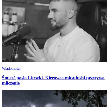
Wiadomości
Śmierć posła Litewki. Kierowca mitsubishi przerywa
milczenie