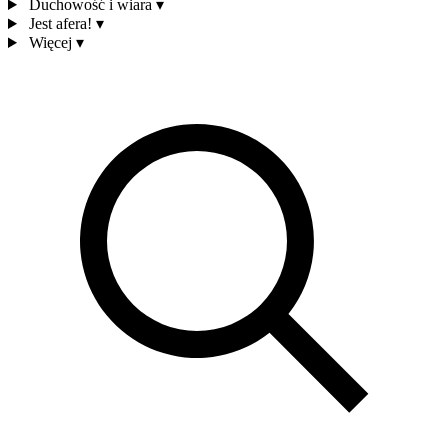
Duchowość i wiara
▾
Jest afera!
▾
Więcej
▾