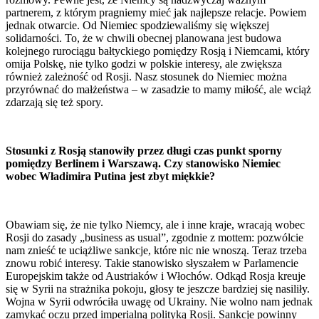
partnerem, z którym pragniemy mieć jak najlepsze relacje. Powiem
jednak otwarcie. Od Niemiec spodziewaliśmy się większej
solidarności. To, że w chwili obecnej planowana jest budowa
kolejnego rurociągu bałtyckiego pomiędzy Rosją i Niemcami, który
omija Polskę, nie tylko godzi w polskie interesy, ale zwiększa
również zależność od Rosji. Nasz stosunek do Niemiec można
przyrównać do małżeństwa – w zasadzie to mamy miłość, ale wciąż
zdarzają się też spory.
Stosunki z Rosją stanowiły przez długi czas punkt sporny
pomiędzy Berlinem i Warszawą. Czy stanowisko Niemiec
wobec Władimira Putina jest zbyt miękkie?
Obawiam się, że nie tylko Niemcy, ale i inne kraje, wracają wobec
Rosji do zasady „business as usual”, zgodnie z mottem: pozwólcie
nam znieść te uciążliwe sankcje, które nic nie wnoszą. Teraz trzeba
znowu robić interesy. Takie stanowisko słyszałem w Parlamencie
Europejskim także od Austriaków i Włochów. Odkąd Rosja kreuje
się w Syrii na strażnika pokoju, głosy te jeszcze bardziej się nasiliły.
Wojna w Syrii odwróciła uwagę od Ukrainy. Nie wolno nam jednak
zamykać oczu przed imperialną polityką Rosji. Sankcje powinny