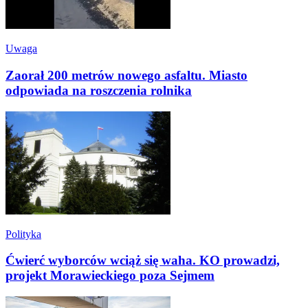
Uwaga
Zaorał 200 metrów nowego asfaltu. Miasto
odpowiada na roszczenia rolnika
Polityka
Ćwierć wyborców wciąż się waha. KO prowadzi,
projekt Morawieckiego poza Sejmem