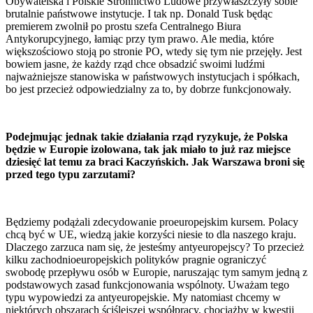
Obywatelska i Polskie Stronnictwo Ludowe przywłaszczyły sobie
brutalnie państwowe instytucje. I tak np. Donald Tusk będąc
premierem zwolnił po prostu szefa Centralnego Biura
Antykorupcyjnego, łamiąc przy tym prawo. Ale media, które
większościowo stoją po stronie PO, wtedy się tym nie przejęły. Jest
bowiem jasne, że każdy rząd chce obsadzić swoimi ludźmi
najważniejsze stanowiska w państwowych instytucjach i spółkach,
bo jest przecież odpowiedzialny za to, by dobrze funkcjonowały.
Podejmując jednak takie działania rząd ryzykuje, że Polska
będzie w Europie izolowana, tak jak miało to już raz miejsce
dziesięć lat temu za braci Kaczyńskich. Jak Warszawa broni się
przed tego typu zarzutami?
Będziemy podążali zdecydowanie proeuropejskim kursem. Polacy
chcą być w UE, wiedzą jakie korzyści niesie to dla naszego kraju.
Dlaczego zarzuca nam się, że jesteśmy antyeuropejscy? To przecież
kilku zachodnioeuropejskich polityków pragnie ograniczyć
swobodę przepływu osób w Europie, naruszając tym samym jedną z
podstawowych zasad funkcjonowania wspólnoty. Uważam tego
typu wypowiedzi za antyeuropejskie. My natomiast chcemy w
niektórych obszarach ściślejszej współpracy, chociażby w kwestii