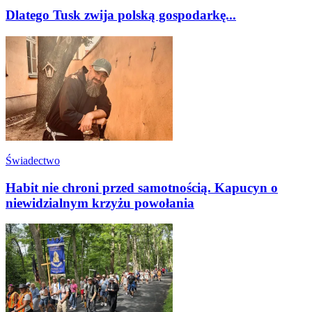
Dlatego Tusk zwija polską gospodarkę...
Świadectwo
Habit nie chroni przed samotnością. Kapucyn o
niewidzialnym krzyżu powołania