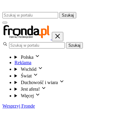
Szukaj
Szukaj
Polska
Reklama
Wschód
Świat
Duchowość i wiara
Jest afera!
Więcej
Wesprzyj Frondę