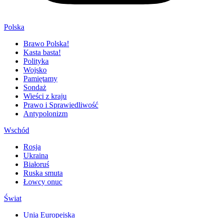
Polska
Brawo Polska!
Kasta basta!
Polityka
Wojsko
Pamiętamy
Sondaż
Wieści z kraju
Prawo i Sprawiedliwość
Antypolonizm
Wschód
Rosja
Ukraina
Białoruś
Ruska smuta
Łowcy onuc
Świat
Unia Europejska