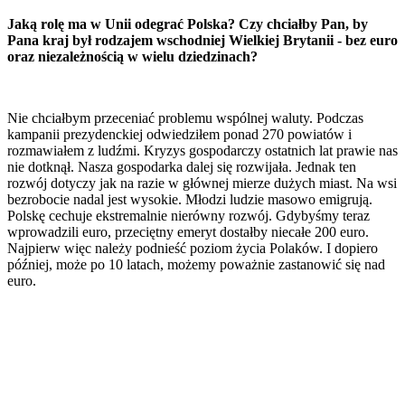
Jaką rolę ma w Unii odegrać Polska? Czy chciałby Pan, by
Pana kraj był rodzajem wschodniej Wielkiej Brytanii - bez euro
oraz niezależnością w wielu dziedzinach?
Nie chciałbym przeceniać problemu wspólnej waluty. Podczas
kampanii prezydenckiej odwiedziłem ponad 270 powiatów i
rozmawiałem z ludźmi. Kryzys gospodarczy ostatnich lat prawie nas
nie dotknął. Nasza gospodarka dalej się rozwijała. Jednak ten
rozwój dotyczy jak na razie w głównej mierze dużych miast. Na wsi
bezrobocie nadal jest wysokie. Młodzi ludzie masowo emigrują.
Polskę cechuje ekstremalnie nierówny rozwój. Gdybyśmy teraz
wprowadzili euro, przeciętny emeryt dostałby niecałe 200 euro.
Najpierw więc należy podnieść poziom życia Polaków. I dopiero
później, może po 10 latach, możemy poważnie zastanowić się nad
euro.