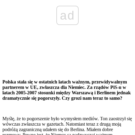
ad
Polska stała się w ostatnich latach ważnym, przewidywalnym
partnerem w UE, zwłaszcza dla Niemiec. Za rządów PiS-u w
latach 2005-2007 stosunki między Warszawą i Berlinem jednak
dramatycznie się pogorszyły. Czy grozi nam teraz to samo?
Myślę, że to pogorszenie było wymysłem mediów. Ton zaostrzył się
wówczas zwłaszcza w gazetach. Natomiast teraz z drugą moją
podróżą zagraniczną udałem się do Berlina. Miałem dobre
rozmowy. Pewne jest, że Niemcy są nadzwyczaj ważnym