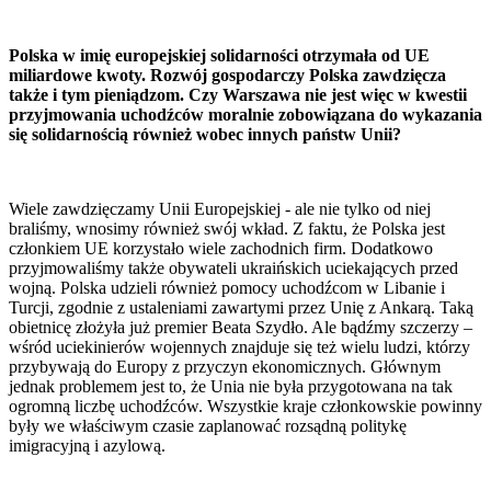
Polska w imię europejskiej solidarności otrzymała od UE
miliardowe kwoty. Rozwój gospodarczy Polska zawdzięcza
także i tym pieniądzom. Czy Warszawa nie jest więc w kwestii
przyjmowania uchodźców moralnie zobowiązana do wykazania
się solidarnością również wobec innych państw Unii?
Wiele zawdzięczamy Unii Europejskiej - ale nie tylko od niej
braliśmy, wnosimy również swój wkład. Z faktu, że Polska jest
członkiem UE korzystało wiele zachodnich firm. Dodatkowo
przyjmowaliśmy także obywateli ukraińskich uciekających przed
wojną. Polska udzieli również pomocy uchodźcom w Libanie i
Turcji, zgodnie z ustaleniami zawartymi przez Unię z Ankarą. Taką
obietnicę złożyła już premier Beata Szydło. Ale bądźmy szczerzy –
wśród uciekinierów wojennych znajduje się też wielu ludzi, którzy
przybywają do Europy z przyczyn ekonomicznych. Głównym
jednak problemem jest to, że Unia nie była przygotowana na tak
ogromną liczbę uchodźców. Wszystkie kraje członkowskie powinny
były we właściwym czasie zaplanować rozsądną politykę
imigracyjną i azylową.