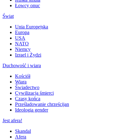
Łowcy onuc
Świat
Unia Europejska
Europa
USA
NATO
Niemcy
Izrael i Żydzi
Duchowość i wiara
Kościół
Wiara
Świadectwo
Cywilizacja śmierci
Czasy końca
Prześladowanie chrześcijan
Ideologia gender
Jest afera!
Skandal
Afera