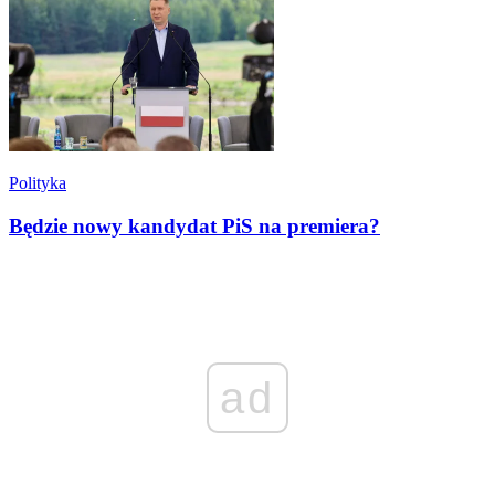
Polityka
Będzie nowy kandydat PiS na premiera?
ad