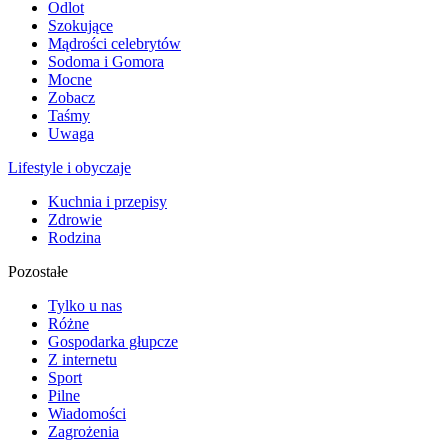
Odlot
Szokujące
Mądrości celebrytów
Sodoma i Gomora
Mocne
Zobacz
Taśmy
Uwaga
Lifestyle i obyczaje
Kuchnia i przepisy
Zdrowie
Rodzina
Pozostałe
Tylko u nas
Różne
Gospodarka głupcze
Z internetu
Sport
Pilne
Wiadomości
Zagrożenia