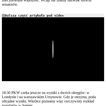
zdecydowana większość. Wciąż nie znamy nazwisk sześciu
senatorów.
Dalsza część artykułu pod video
Play
18:30 PKW czeka jeszcze na wyniki z dwóch okręgów: w
Londynie i na warszawskim Ursynowie. Gdy je otrzyma, poda
oficjalne wyniki. Wkrótce poznamy więc rzeczywisty rozkład
mandatów w Sejmie.