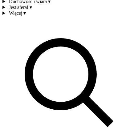
Duchowość i wiara
▾
Jest afera!
▾
Więcej
▾