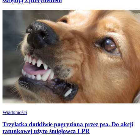
świętują z prezydentem
Wiadomości
Trzylatka dotkliwie pogryziona przez psa. Do akcji
ratunkowej użyto śmigłowca LPR