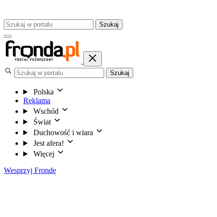
Szukaj
Szukaj
Polska
Reklama
Wschód
Świat
Duchowość i wiara
Jest afera!
Więcej
Wesprzyj Frondę