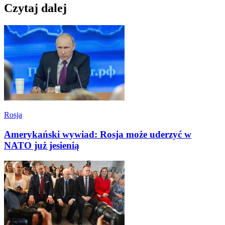
Czytaj dalej
Rosja
Amerykański wywiad: Rosja może uderzyć w
NATO już jesienią