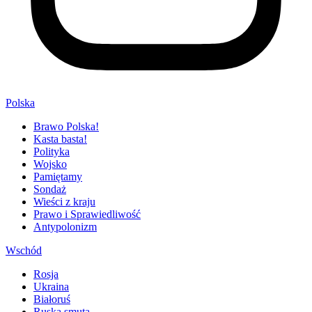
Polska
Brawo Polska!
Kasta basta!
Polityka
Wojsko
Pamiętamy
Sondaż
Wieści z kraju
Prawo i Sprawiedliwość
Antypolonizm
Wschód
Rosja
Ukraina
Białoruś
Ruska smuta