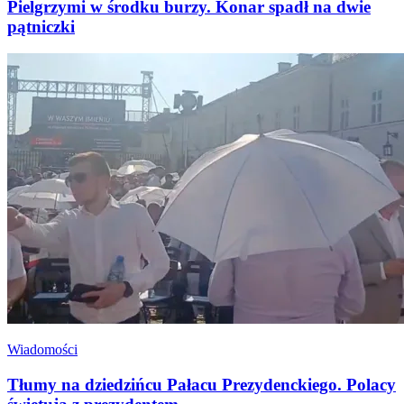
Pielgrzymi w środku burzy. Konar spadł na dwie
pątniczki
Wiadomości
Tłumy na dziedzińcu Pałacu Prezydenckiego. Polacy