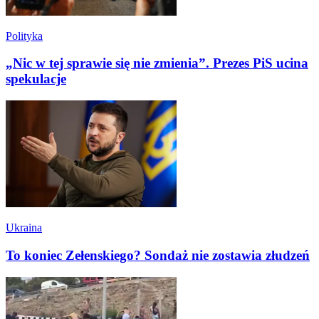
Polityka
„Nic w tej sprawie się nie zmienia”. Prezes PiS ucina
spekulacje
Ukraina
To koniec Zełenskiego? Sondaż nie zostawia złudzeń