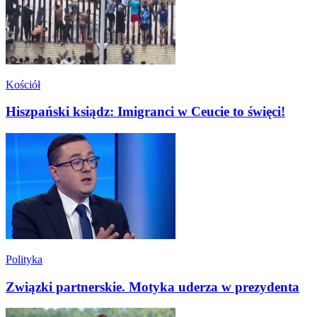
Kościół
Hiszpański ksiądz: Imigranci w Ceucie to święci!
Polityka
Związki partnerskie. Motyka uderza w prezydenta