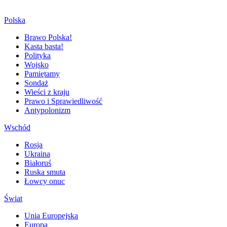
Polska
Brawo Polska!
Kasta basta!
Polityka
Wojsko
Pamiętamy
Sondaż
Wieści z kraju
Prawo i Sprawiedliwość
Antypolonizm
Wschód
Rosja
Ukraina
Białoruś
Ruska smuta
Łowcy onuc
Świat
Unia Europejska
Europa