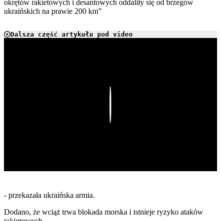
okrętów rakietowych i desantowych oddaliły się od brzegów
ukraińskich na prawie 200 km”
Dalsza część artykułu pod video
Play
- przekazała ukraińska armia.
Dodano, że wciąż trwa blokada morska i istnieje ryzyko ataków
rakietowych.