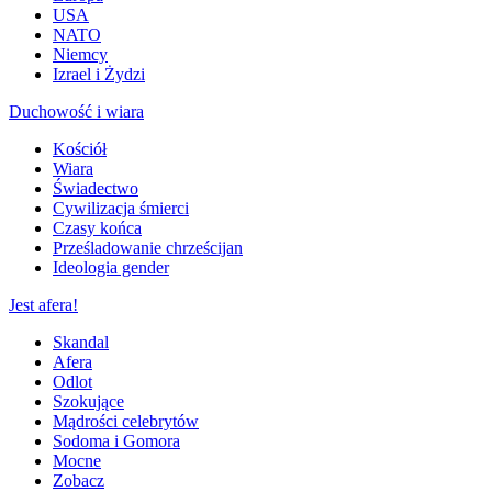
USA
NATO
Niemcy
Izrael i Żydzi
Duchowość i wiara
Kościół
Wiara
Świadectwo
Cywilizacja śmierci
Czasy końca
Prześladowanie chrześcijan
Ideologia gender
Jest afera!
Skandal
Afera
Odlot
Szokujące
Mądrości celebrytów
Sodoma i Gomora
Mocne
Zobacz