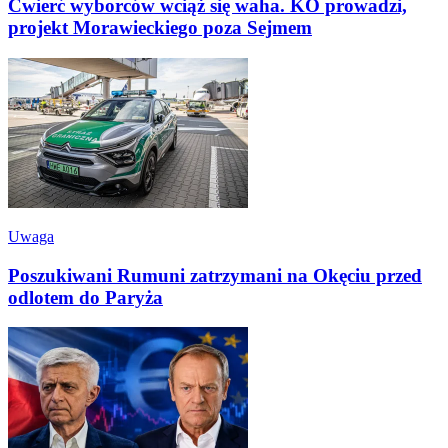
Ćwierć wyborców wciąż się waha. KO prowadzi,
projekt Morawieckiego poza Sejmem
Uwaga
Poszukiwani Rumuni zatrzymani na Okęciu przed
odlotem do Paryża