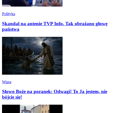
Polityka
Skandal na antenie TVP Info. Tak obrażano głowę
państwa
Wiara
Słowo Boże na poranek: Odwagi! To Ja jestem, nie
bójcie się!