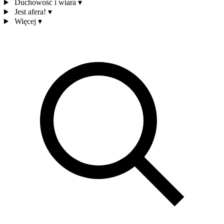
Duchowość i wiara
▾
Jest afera!
▾
Więcej
▾