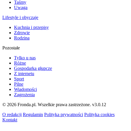
Taśmy
Uwaga
Lifestyle i obyczaje
Kuchnia i przepisy
Zdrowie
Rodzina
Pozostałe
Tylko u nas
Różne
Gospodarka głupcze
Z internetu
Sport
Pilne
Wiadomości
Zagrożenia
© 2026 Fronda.pl. Wszelkie prawa zastrzeżone.
v3.0.12
O redakcji
Regulamin
Polityka prywatności
Polityka cookies
Kontakt