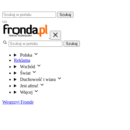
Szukaj
Szukaj
Polska
Reklama
Wschód
Świat
Duchowość i wiara
Jest afera!
Więcej
Wesprzyj Frondę