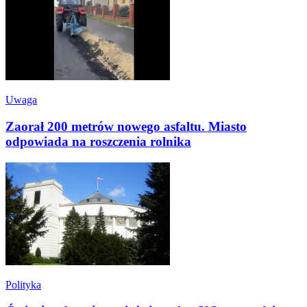
Uwaga
Zaorał 200 metrów nowego asfaltu. Miasto
odpowiada na roszczenia rolnika
Polityka