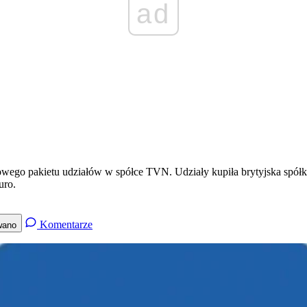
ad
ego pakietu udziałów w spółce TVN. Udziały kupiła brytyjska spółka
uro.
Komentarze
wano