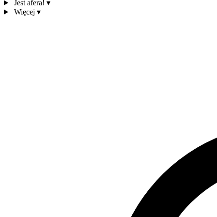
Jest afera!
▾
Więcej
▾