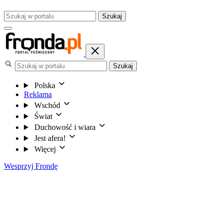
Szukaj
Szukaj
Polska
Reklama
Wschód
Świat
Duchowość i wiara
Jest afera!
Więcej
Wesprzyj Frondę