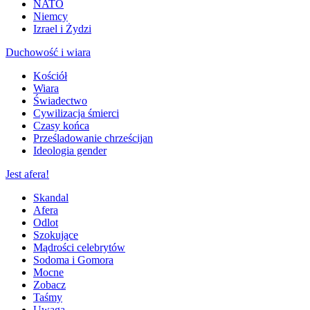
NATO
Niemcy
Izrael i Żydzi
Duchowość i wiara
Kościół
Wiara
Świadectwo
Cywilizacja śmierci
Czasy końca
Prześladowanie chrześcijan
Ideologia gender
Jest afera!
Skandal
Afera
Odlot
Szokujące
Mądrości celebrytów
Sodoma i Gomora
Mocne
Zobacz
Taśmy
Uwaga