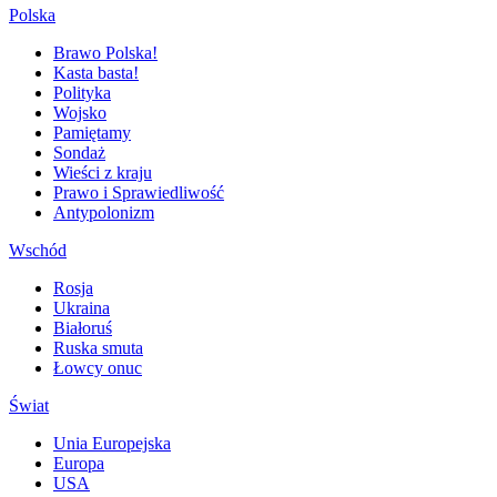
Polska
Brawo Polska!
Kasta basta!
Polityka
Wojsko
Pamiętamy
Sondaż
Wieści z kraju
Prawo i Sprawiedliwość
Antypolonizm
Wschód
Rosja
Ukraina
Białoruś
Ruska smuta
Łowcy onuc
Świat
Unia Europejska
Europa
USA