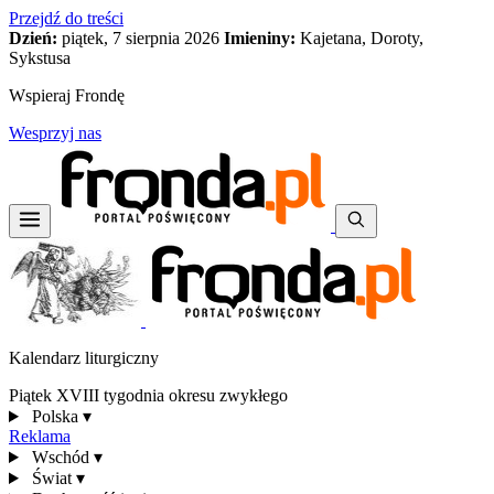
Przejdź do treści
Dzień:
piątek, 7 sierpnia 2026
Imieniny:
Kajetana, Doroty,
Sykstusa
Wspieraj Frondę
Wesprzyj nas
Kalendarz liturgiczny
Piątek XVIII tygodnia okresu zwykłego
Polska
▾
Reklama
Wschód
▾
Świat
▾