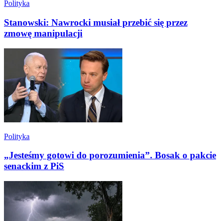
Polityka
Stanowski: Nawrocki musiał przebić się przez
zmowę manipulacji
Polityka
„Jesteśmy gotowi do porozumienia”. Bosak o pakcie
senackim z PiS