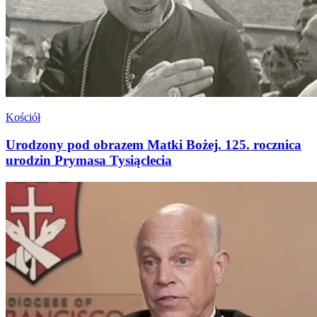
Kościół
Urodzony pod obrazem Matki Bożej. 125. rocznica
urodzin Prymasa Tysiąclecia