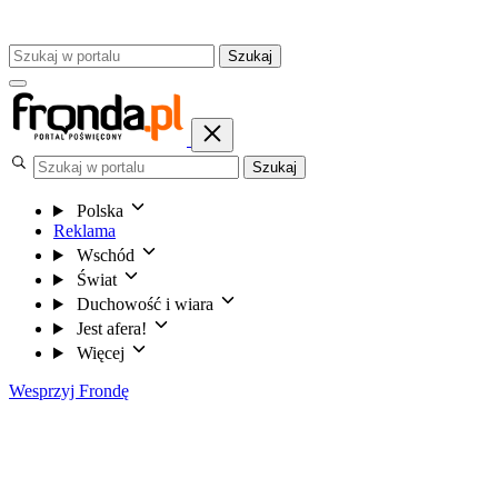
Szukaj
Szukaj
Polska
Reklama
Wschód
Świat
Duchowość i wiara
Jest afera!
Więcej
Wesprzyj Frondę