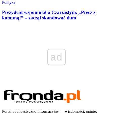
Polityka
Prezydent wspomniał o Czarzastym. „Precz z
komuną!” – zaczął skandować tłum
ad
Portal publicystyczno-informacyjny — wiadomości, opinie,