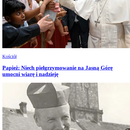
Kościół
Papież: Niech pielgrzymowanie na Jasną Górę
umocni wiarę i nadzieję