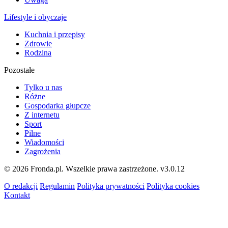
Lifestyle i obyczaje
Kuchnia i przepisy
Zdrowie
Rodzina
Pozostałe
Tylko u nas
Różne
Gospodarka głupcze
Z internetu
Sport
Pilne
Wiadomości
Zagrożenia
© 2026 Fronda.pl. Wszelkie prawa zastrzeżone.
v3.0.12
O redakcji
Regulamin
Polityka prywatności
Polityka cookies
Kontakt