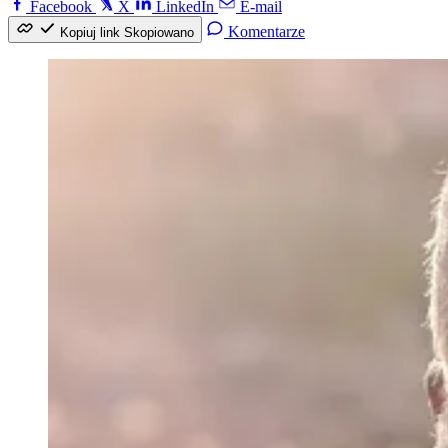
Facebook
X
LinkedIn
E-mail
Komentarze
Kopiuj link
Skopiowano