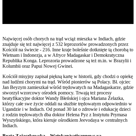
Najwięcej osób chorych na trąd wciąż mieszka w Indiach, gdzie
znajduje się też najwięcej z 532 leprozoriów prowadzonych przez
Kościół na świecie - 216. Inne kraje boleśnie dotknięte tą chorobą to
Wietnam i Indonezja, a w Afryce Madagaskar i Demokratyczna
Republika Konga. Leprozoria prowadzone są też m.in. w Brazylii i
Kolumbii oraz Papui Nowej Gwinei.
Kościół misyjny zapisał piękną kartę w historii, gdy chodzi o opiekę
nad ludźmi chorymi na trąd. Wśród pionierów są Polacy. Bł. ojciec
Jan Beyzym zamieszkał wśród trędowatych na Madagaskarze, gdzie
stworzył wzorcowy ośrodek pomocy. Trwają też procesy
beatyfikacyjne doktor Wandy Błeńskiej i ojca Mariana Żelazka,
którzy całe swe życie oddali na służbie trędowatym odpowiednio w
Ugandzie i w Indiach. Od ponad 30 lat o zdrowie i edukację dzieci
z rodzin trędowatych dba doktor Helena Pyz z Instytutu Prymasa
Wyszyńskiego, która kieruje ośrodkiem Jeevodaya w centralnych
Indiach.
Beata Zajączkowska – Watykan/vaticannews.va