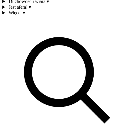
Duchowość i wiara
▾
Jest afera!
▾
Więcej
▾