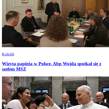
Kościół
Wizyta papieża w Polsce. Abp Wojda spotkał się z
szefem MSZ