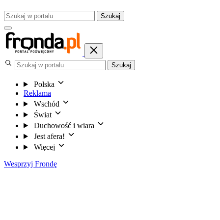
Szukaj
Szukaj
Polska
Reklama
Wschód
Świat
Duchowość i wiara
Jest afera!
Więcej
Wesprzyj Frondę