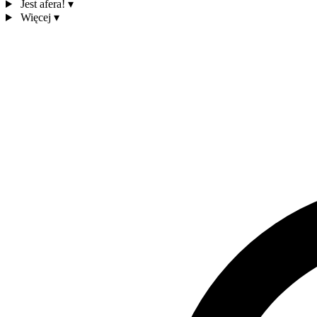
Jest afera!
▾
Więcej
▾