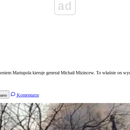
ad
niem Mariupola kieruje generał Michaił Mizincew. To właśnie on w
Komentarze
wano