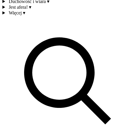
Duchowość i wiara
▾
Jest afera!
▾
Więcej
▾