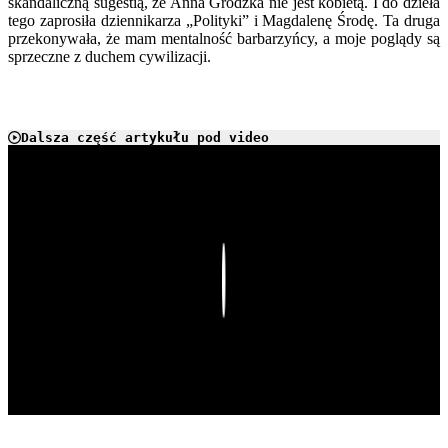
skandaliczną sugestią, że Anna Grodzka nie jest kobietą. I do dzieła
tego zaprosiła dziennikarza „Polityki” i Magdalenę Środę. Ta druga
przekonywała, że mam mentalność barbarzyńcy, a moje poglądy są
sprzeczne z duchem cywilizacji.
Dalsza część artykułu pod video
Play