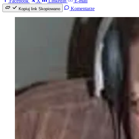
Facebook
X
LinkedIn
E-mail
Komentarze
Kopiuj link
Skopiowano