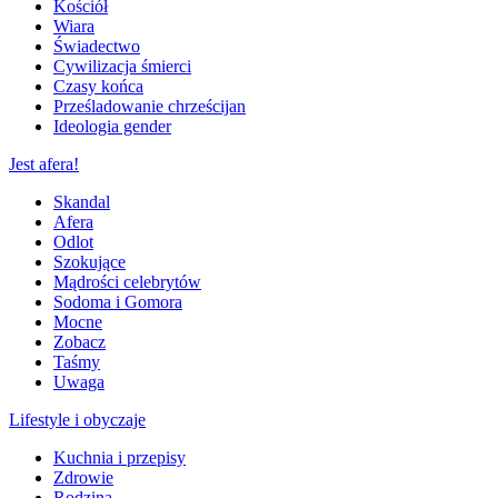
Kościół
Wiara
Świadectwo
Cywilizacja śmierci
Czasy końca
Prześladowanie chrześcijan
Ideologia gender
Jest afera!
Skandal
Afera
Odlot
Szokujące
Mądrości celebrytów
Sodoma i Gomora
Mocne
Zobacz
Taśmy
Uwaga
Lifestyle i obyczaje
Kuchnia i przepisy
Zdrowie
Rodzina