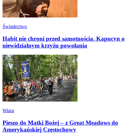
Świadectwo
Habit nie chroni przed samotnością. Kapucyn o
niewidzialnym krzyżu powołania
Wiara
Pieszo do Matki Bożej – z Great Meadows do
Amerykańskiej Częstochowy