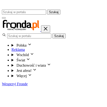
Szukaj
Szukaj
Polska
Reklama
Wschód
Świat
Duchowość i wiara
Jest afera!
Więcej
Wesprzyj Frondę