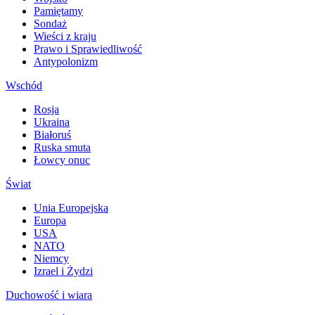
Pamiętamy
Sondaż
Wieści z kraju
Prawo i Sprawiedliwość
Antypolonizm
Wschód
Rosja
Ukraina
Białoruś
Ruska smuta
Łowcy onuc
Świat
Unia Europejska
Europa
USA
NATO
Niemcy
Izrael i Żydzi
Duchowość i wiara