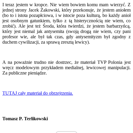
I teraz jestem w kropce. Nie wiem bowiem komu mam wierzyć. Z
jednej strony Jacek Żakowski, który przekonuje, że jestem aniołem
(bo to i istota pozapłciowa, i w istocie poza kulturą, bo każdy anioł
jest osobnym gatunkiem, tylko z tą histerycznością nie wiem, co
zrobić). Ale jest też Środa, która twierdzi, że jestem barbarzyńcą,
który jest niemal jak antysemita (swoją drogą nie wiem, czy pani
profesor wie, ale był tak czas, gdy antysemityzm był zgodny z
duchem cywilizacji, za sprawą zresztą lewicy).
A na poważnie trudno nie dostrzec, że materiał TVP Polonia jest
wręcz modelowym przykładem medialnej, lewicowej manipulacji.
Za publiczne pieniądze.
TUTAJ cały materiał do obrzejrzenia.
Tomasz P. Terlikowski