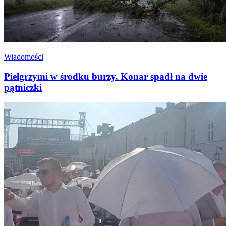
Wiadomości
Pielgrzymi w środku burzy. Konar spadł na dwie
pątniczki